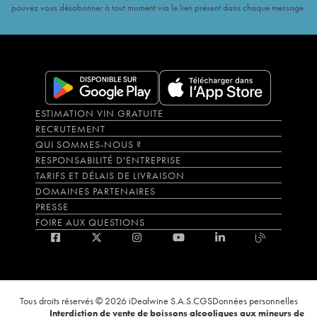
pouvez vous désabonner à tout moment via le lien présent dans chaque message.
ESTIMATION VIN GRATUITE
RECRUTEMENT
QUI SOMMES-NOUS ?
RESPONSABILITÉ D'ENTREPRISE
TARIFS ET DÉLAIS DE LIVRAISON
DOMAINES PARTENAIRES
PRESSE
FOIRE AUX QUESTIONS
Tous droits réservés © 2026 iDealwine S.A.S.
CGS
Données personnelles
Interdiction de vente de boissons alcooliques aux mineurs de