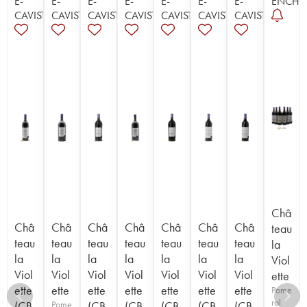
E-
E-
E-
E-
E-
E-
E-
ENCHÈ
CAVISTE
CAVISTE
CAVISTE
CAVISTE
CAVISTE
CAVISTE
CAVISTE
Châ
Châ
Châ
Châ
Châ
Châ
Châ
Châ
teau
teau
teau
teau
teau
teau
teau
teau
la
la
la
la
la
la
la
la
Viol
Viol
Viol
Viol
Viol
Viol
Viol
Viol
ette
ette
ette
ette
ette
ette
ette
ette
Pome
rol
(CB
Pome
(CB
(CB
(CB
(CB
(CB