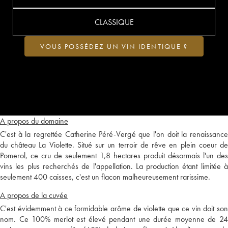
CLASSIQUE
VOUS POSSÉDEZ UN VIN IDENTIQUE ?
A propos du domaine
C'est à la regrettée Catherine Péré-Vergé que l'on doit la renaissance
du château La Violette. Situé sur un terroir de rêve en plein coeur de
Pomerol, ce cru de seulement 1,8 hectares produit désormais l'un des
vins les plus recherchés de l'appellation. La production étant limitée à
seulement 400 caisses, c'est un flacon malheureusement rarissime.
A propos de la cuvée
C'est évidemment à ce formidable arôme de violette que ce vin doit son
nom. Ce 100% merlot est élevé pendant une durée moyenne de 24