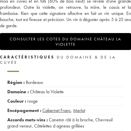
mois en cuves et en fûts (60% de bois neuf) se révèle d'une grande
profondeur. Outre la violette, on retrouve, la mûre, le cassis et la
framboise. Rien que cette signature olfactive en fait un vin unique. En
bouche, tout est finesse et précision. Un vin à déguster après 5 à 25 ans
de garde.
CONSULTER LES COTES DU DOMAINE CHÂTEAU LA
VIOLETTE
CARACTÉRISTIQUES
DU DOMAINE & DE LA
CUVÉE
Région :
Bordeaux
Domaine :
Château la Violette
Couleur :
rouge
Encépagement :
Cabernet Franc
,
Merlot
Accords mets-vins :
Caneton rôti à la broche
,
Chevreuil
grand veneur
,
Côtelettes d agneau grillées