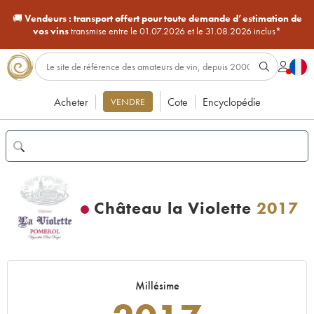
🚚
Vendeurs :
transport offert pour toute demande d’estimation de
vos vins
transmise entre le 01.07.2026 et le 31.08.2026 inclus*
Acheter
Cote
Encyclopédie
VENDRE
Château la Violette
2017
Millésime