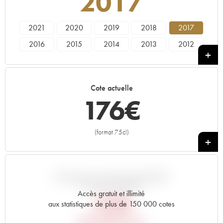
2017
2021
2020
2019
2018
2017
2016
2015
2014
2013
2012
2011
2010
2009
2008
2007
2006
2005
2003
2002
2001
Cote actuelle
2000
1999
1998
1997
1996
176
€
1995
1994
1993
1992
1991
1990
1989
1988
1987
1986
(format 75cl)
+
1985
1984
1983
1982
1981
1980
1979
1978
1976
1975
1973
1971
1970
1967
1966
VARIATION COTE PAR RAPPORT
AU PRIX PRIMEUR
1964
1962
1955
----
Accès gratuit et illimité
252
€
aux statistiques de plus de 150 000 cotes
PRIX PRIMEURS 2017