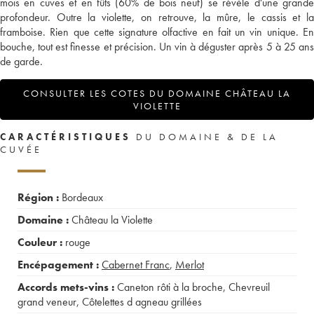
mois en cuves et en fûts (60% de bois neuf) se révèle d'une grande
profondeur. Outre la violette, on retrouve, la mûre, le cassis et la
framboise. Rien que cette signature olfactive en fait un vin unique. En
bouche, tout est finesse et précision. Un vin à déguster après 5 à 25 ans
de garde.
CONSULTER LES COTES DU DOMAINE CHÂTEAU LA
VIOLETTE
CARACTÉRISTIQUES
DU DOMAINE & DE LA
CUVÉE
Région :
Bordeaux
Domaine :
Château la Violette
Couleur :
rouge
Encépagement :
Cabernet Franc
,
Merlot
Accords mets-vins :
Caneton rôti à la broche
,
Chevreuil
grand veneur
,
Côtelettes d agneau grillées