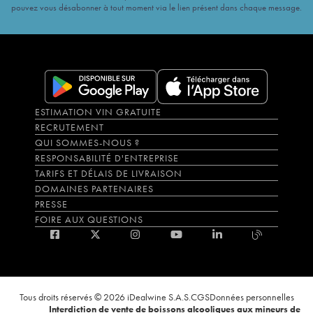
pouvez vous désabonner à tout moment via le lien présent dans chaque message.
ESTIMATION VIN GRATUITE
RECRUTEMENT
QUI SOMMES-NOUS ?
RESPONSABILITÉ D'ENTREPRISE
TARIFS ET DÉLAIS DE LIVRAISON
DOMAINES PARTENAIRES
PRESSE
FOIRE AUX QUESTIONS
Tous droits réservés © 2026 iDealwine S.A.S.
CGS
Données personnelles
Interdiction de vente de boissons alcooliques aux mineurs de