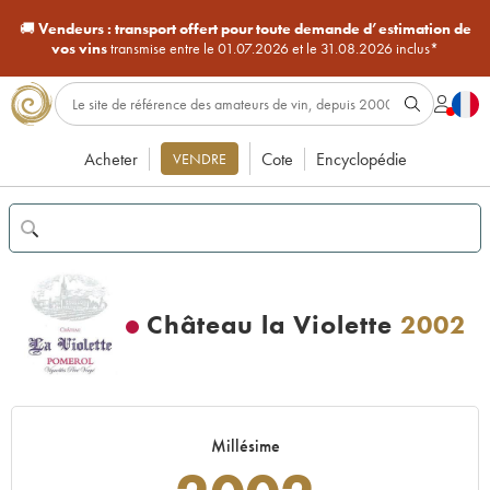
🚚
Vendeurs :
transport offert pour toute demande d’estimation de
vos vins
transmise entre le 01.07.2026 et le 31.08.2026 inclus*
Acheter
Cote
Encyclopédie
VENDRE
Château la Violette
2002
Millésime