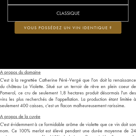
CLASSIQUE
VOUS POSSÉDEZ UN VIN IDENTIQUE ?
A propos du domaine
C'est à la regrettée Catherine Péré-Vergé que l'on doit la renaissance
du château La Violette. Situé sur un terroir de rêve en plein coeur de
Pomerol, ce cru de seulement 1,8 hectares produit désormais l'un des
vins les plus recherchés de l'appellation. La production étant limitée à
seulement 400 caisses, c'est un flacon malheureusement rarissime.
A propos de la cuvée
C'est évidemment à ce formidable arôme de violette que ce vin doit son
nom. Ce 100% merlot est élevé pendant une durée moyenne de 24