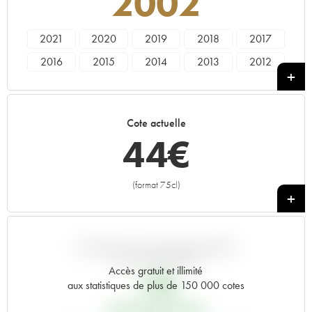
2002
2021
2020
2019
2018
2017
2016
2015
2014
2013
2012
2011
2010
2009
2008
2007
2006
2005
2003
2002
2001
Cote actuelle
2000
1999
1998
1997
1996
44
€
1995
1994
1993
1992
1991
1990
1989
1988
1987
1986
(format 75cl)
+
1985
1984
1983
1982
1981
1980
1979
1978
1976
1975
1973
1971
1970
1967
1966
VARIATION COTE PAR RAPPORT
AU PRIX PRIMEUR
1964
1962
1955
----
Accès gratuit et illimité
17
€
aux statistiques de plus de 150 000 cotes
PRIX PRIMEURS 2002