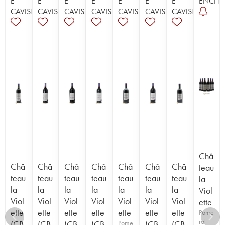
E-
E-
E-
E-
E-
E-
E-
ENCHÈ
CAVISTE
CAVISTE
CAVISTE
CAVISTE
CAVISTE
CAVISTE
CAVISTE
Châ
Châ
Châ
Châ
Châ
Châ
Châ
Châ
teau
teau
teau
teau
teau
teau
teau
teau
la
la
la
la
la
la
la
la
Viol
Viol
Viol
Viol
Viol
Viol
Viol
Viol
ette
ette
ette
ette
ette
ette
ette
ette
Pome
rol
(CB
(CB
(CB
(CB
Pome
(CB
(CB