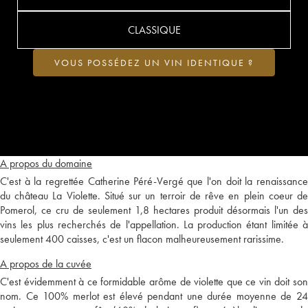
CLASSIQUE
VOUS POSSÉDEZ UN VIN IDENTIQUE ?
A propos du domaine
C'est à la regrettée Catherine Péré-Vergé que l'on doit la renaissance
du château La Violette. Situé sur un terroir de rêve en plein coeur de
Pomerol, ce cru de seulement 1,8 hectares produit désormais l'un des
vins les plus recherchés de l'appellation. La production étant limitée à
seulement 400 caisses, c'est un flacon malheureusement rarissime.
A propos de la cuvée
C'est évidemment à ce formidable arôme de violette que ce vin doit son
nom. Ce 100% merlot est élevé pendant une durée moyenne de 24