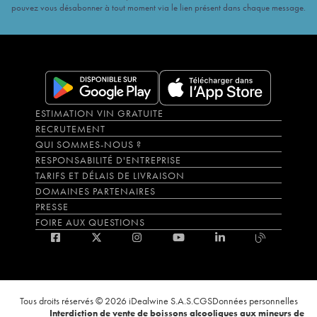
pouvez vous désabonner à tout moment via le lien présent dans chaque message.
ESTIMATION VIN GRATUITE
RECRUTEMENT
QUI SOMMES-NOUS ?
RESPONSABILITÉ D'ENTREPRISE
TARIFS ET DÉLAIS DE LIVRAISON
DOMAINES PARTENAIRES
PRESSE
FOIRE AUX QUESTIONS
Tous droits réservés © 2026 iDealwine S.A.S.
CGS
Données personnelles
Interdiction de vente de boissons alcooliques aux mineurs de