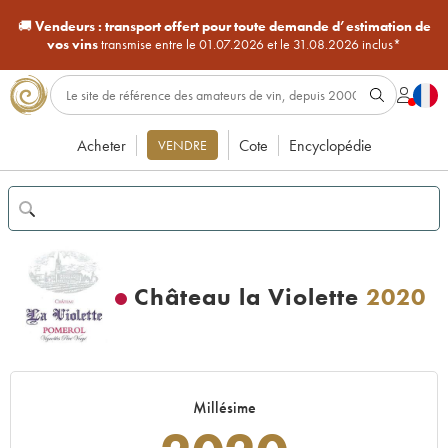
🚚
Vendeurs :
transport offert pour toute demande d’estimation de
vos vins
transmise entre le 01.07.2026 et le 31.08.2026 inclus*
Acheter
Cote
Encyclopédie
VENDRE
Château la Violette
2020
Millésime