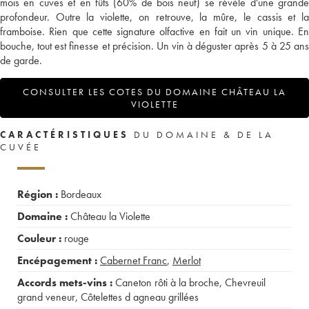
mois en cuves et en fûts (60% de bois neuf) se révèle d'une grande
profondeur. Outre la violette, on retrouve, la mûre, le cassis et la
framboise. Rien que cette signature olfactive en fait un vin unique. En
bouche, tout est finesse et précision. Un vin à déguster après 5 à 25 ans
de garde.
CONSULTER LES COTES DU DOMAINE CHÂTEAU LA
VIOLETTE
CARACTÉRISTIQUES
DU DOMAINE & DE LA
CUVÉE
Région :
Bordeaux
Domaine :
Château la Violette
Couleur :
rouge
Encépagement :
Cabernet Franc
,
Merlot
Accords mets-vins :
Caneton rôti à la broche
,
Chevreuil
grand veneur
,
Côtelettes d agneau grillées