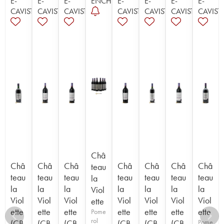
E-
E-
E-
ENCHÈRE
E-
E-
E-
E-
CAVISTE
CAVISTE
CAVISTE
CAVISTE
CAVISTE
CAVISTE
CAVIST
Châ
Châ
Châ
Châ
Châ
Châ
Châ
Châ
teau
teau
teau
teau
teau
teau
teau
teau
la
la
la
la
la
la
la
la
Viol
Viol
Viol
Viol
Viol
Viol
Viol
Viol
ette
ette
ette
ette
ette
ette
ette
ette
Pome
rol
(CB
(CB
(CB
(CB
(CB
(CB
Pome