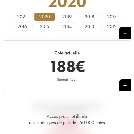
2020
2021
2020
2019
2018
2017
2016
2015
2014
2013
2012
2011
2010
2009
2008
2007
2006
2005
2003
2002
2001
Cote actuelle
2000
1999
1998
1997
1996
188
€
1995
1994
1993
1992
1991
1990
1989
1988
1987
1986
(format 75cl)
+
1985
1984
1983
1982
1981
1980
1979
1978
1976
1975
1973
1971
1970
1967
1966
VARIATION COTE PAR RAPPORT
AU PRIX PRIMEUR
1964
1962
1955
----
Accès gratuit et illimité
336
€
aux statistiques de plus de 150 000 cotes
PRIX PRIMEURS 2020