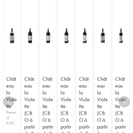
Chât
Chât
Chât
Chât
Chât
Chât
Chât
eau
eau
eau
eau
eau
eau
eau
la
la
la
la
la
la
la
Viole
Viole
Viole
Viole
Viole
Viole
Viole
tte
tte
tte
tte
tte
tte
tte
Pomer
(CB
(CB
(CB
(CB
(CB
(CB
ol
O à
O à
O à
O à
O à
O à
AOC
partir
partir
partir
partir
partir
partir