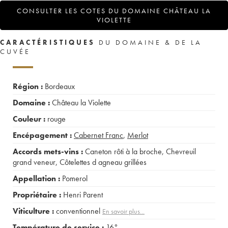
CONSULTER LES COTES DU DOMAINE CHÂTEAU LA
VIOLETTE
CARACTÉRISTIQUES
DU DOMAINE & DE LA
CUVÉE
Région :
Bordeaux
Domaine :
Château la Violette
Couleur :
rouge
Encépagement :
Cabernet Franc
,
Merlot
Accords mets-vins :
Caneton rôti à la broche
,
Chevreuil
grand veneur
,
Côtelettes d agneau grillées
Appellation :
Pomerol
Propriétaire :
Henri Parent
Viticulture :
conventionnel
En savoir plus...
Température de service :
16°