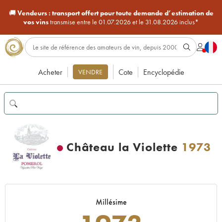
🚚
Vendeurs :
transport offert pour toute demande d’estimation de
vos vins
transmise entre le 01.07.2026 et le 31.08.2026 inclus*
Acheter
Cote
Encyclopédie
VENDRE
Château la Violette
1973
Millésime