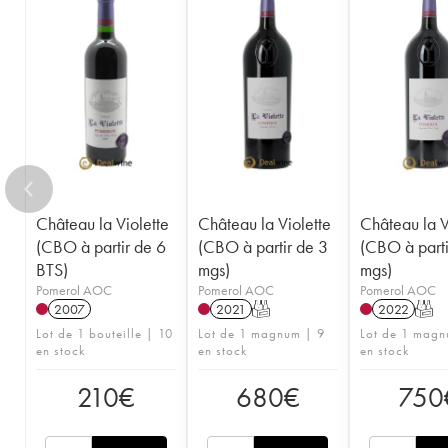
Château la Violette
Château la Violette
Château la V
(CBO à partir de 6
(CBO à partir de 3
(CBO à parti
BTS)
mgs)
mgs)
Pomerol AOC
Pomerol AOC
Pomerol AOC
2007
2021
T
2022
T
Lot de 1 bouteille | 10
Lot de 1 magnum | 9
Lot de 1 magn
en stock
en stock
en stock
210
€
680
€
750