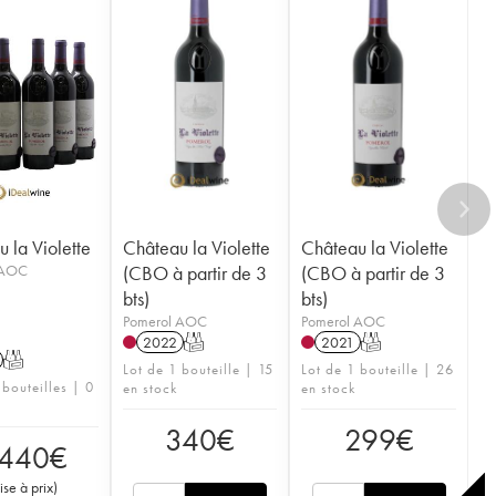
 la Violette
Château la Violette
Château la Violette
 AOC
(CBO à partir de 3
(CBO à partir de 3
bts)
bts)
Pomerol AOC
Pomerol AOC
2022
T
2021
T
T
Lot de 1 bouteille | 15
Lot de 1 bouteille | 26
 bouteilles | 0
en stock
en stock
340
€
299
€
 440
€
ise à prix
)