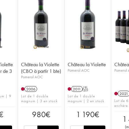
iolette
Château la Violette
Château la Violette
Château
r de 3
(CBO à partir 1 bte)
Pomerol AOC
Pomerol
Pomerol AOC
2006
2011
T
2021
um | 9
Lot de 1 double
Lot de 1 double
Lot de 6
magnum | 3 en stock
magnum | 2 en stock
enchère
€
980
€
1 190
€
1
(
m