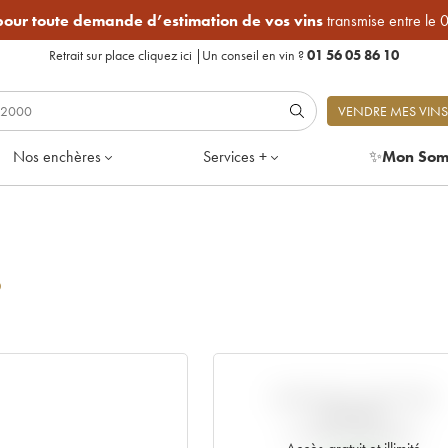
 pour toute demande d’estimation de vos vins
transmise entre le 
Retrait sur place
cliquez ici
|
Un conseil en vin ?
01 56 05 86 10
VENDRE MES VINS
Nos enchères
Services +
✨
Mon Som
5
VARIATION COTE PAR
RAPPORT
AU PRIX PRIMEUR