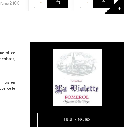
240
€
l'unité
✕
merol, ce
 caisses,
4 mois en
que cette
FRUITS NOIRS