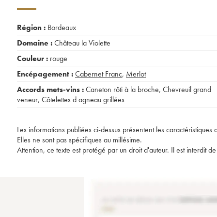
Région :
Bordeaux
Domaine :
Château la Violette
Couleur :
rouge
Encépagement :
Cabernet Franc
,
Merlot
Accords mets-vins :
Caneton rôti à la broche
,
Chevreuil grand
veneur
,
Côtelettes d agneau grillées
Les informations publiées ci-dessus présentent les caractéristiques 
Elles ne sont pas spécifiques au millésime.
Attention, ce texte est protégé par un droit d'auteur. Il est interdi