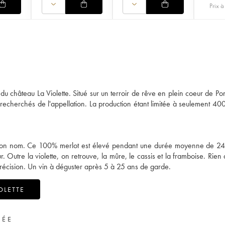
Prix à 
du château La Violette. Situé sur un terroir de rêve en plein coeur de Po
 recherchés de l'appellation. La production étant limitée à seulement 400
t son nom. Ce 100% merlot est élevé pendant une durée moyenne de 2
Outre la violette, on retrouve, la mûre, le cassis et la framboise. Rien 
t précision. Un vin à déguster après 5 à 25 ans de garde.
OLETTE
VÉE