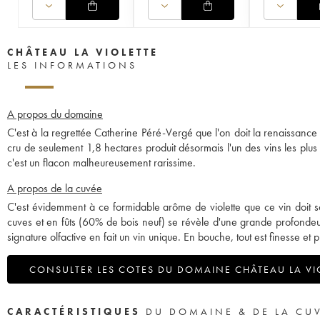
CHÂTEAU LA VIOLETTE
LES INFORMATIONS
A propos du domaine
C'est à la regrettée Catherine Péré-Vergé que l'on doit la renaissance 
cru de seulement 1,8 hectares produit désormais l'un des vins les plus
c'est un flacon malheureusement rarissime.
A propos de la cuvée
C'est évidemment à ce formidable arôme de violette que ce vin doi
cuves et en fûts (60% de bois neuf) se révèle d'une grande profondeur. 
signature olfactive en fait un vin unique. En bouche, tout est finesse e
CONSULTER LES COTES DU DOMAINE CHÂTEAU LA VI
CARACTÉRISTIQUES
DU DOMAINE & DE LA CU