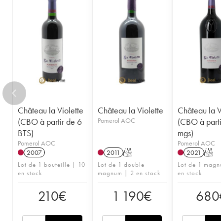
Château la Violette
Château la Violette
Château la V
(CBO à partir de 6
Pomerol AOC
(CBO à parti
BTS)
mgs)
Pomerol AOC
Pomerol AOC
2007
2011
T
2021
T
Lot de 1 bouteille | 10
Lot de 1 double
Lot de 1 magn
en stock
magnum | 2 en stock
en stock
210
€
1 190
€
680