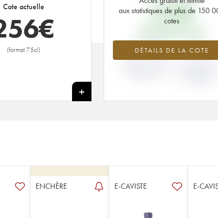
Accès gratuit et illimité
252
€
Cote actuelle
aux statistiques de plus de 150 
256
€
cotes
PRIX PRIMEURS 2016
+1.73%
0%
(format 75cl)
DÉTAILS DE LA COTE
VARIATION COTE
VARIATION PR
ACTUELLE / PRIX
PRIMEUR
PRIMEUR
MILLÉSIME 20
/ 2015
+
ENCHÈRE
E-CAVISTE
E-CAVI