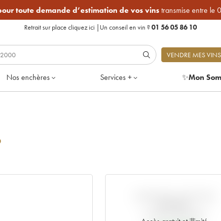
 pour toute demande d’estimation de vos vins
transmise entre le 
Retrait sur place
cliquez ici
|
Un conseil en vin ?
01 56 05 86 10
VENDRE MES VINS
Nos enchères
Services +
✨
Mon Som
6
VARIATION COTE PAR
RAPPORT
AU PRIX PRIMEUR