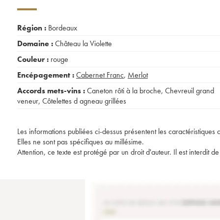
Région :
Bordeaux
Domaine :
Château la Violette
Couleur :
rouge
Encépagement :
Cabernet Franc
,
Merlot
Accords mets-vins :
Caneton rôti à la broche
,
Chevreuil grand
veneur
,
Côtelettes d agneau grillées
Les informations publiées ci-dessus présentent les caractéristiques 
Elles ne sont pas spécifiques au millésime.
Attention, ce texte est protégé par un droit d'auteur. Il est interdi