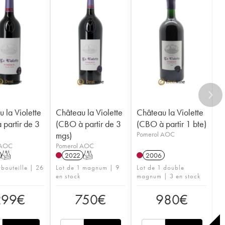
 la Violette
Château la Violette
Château la Violette
partir de 3
(CBO à partir de 3
(CBO à partir 1 bte)
mgs)
Pomerol AOC
 AOC
Pomerol AOC
T
2022
T
2006
 bouteille | 26
Lot de 1 magnum | 9
Lot de 1 double
en stock
magnum | 3 en stock
299
€
750
€
980
€