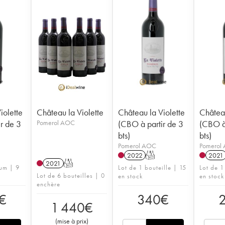
iolette
Château la Violette
Château la Violette
Château
r de 3
Pomerol AOC
(CBO à partir de 3
(CBO à 
bts)
bts)
Pomerol AOC
Pomerol
2022
T
2021
2021
T
um | 9
Lot de 1 bouteille | 15
Lot de 1
Lot de 6 bouteilles | 0
en stock
en stock
enchère
€
340
€
1 440
€
(
mise à prix
)