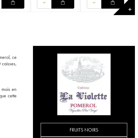
✕
merol, ce
 caisses,
4 mois en
que cette
FRUITS NOIRS