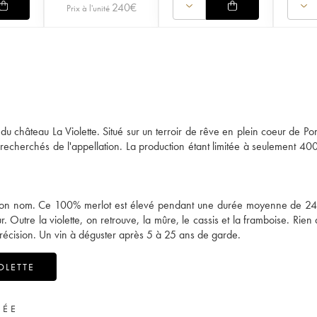
240
€
Prix à l'unité
du château La Violette. Situé sur un terroir de rêve en plein coeur de Po
 recherchés de l'appellation. La production étant limitée à seulement 400
t son nom. Ce 100% merlot est élevé pendant une durée moyenne de 2
Outre la violette, on retrouve, la mûre, le cassis et la framboise. Rien 
t précision. Un vin à déguster après 5 à 25 ans de garde.
OLETTE
VÉE