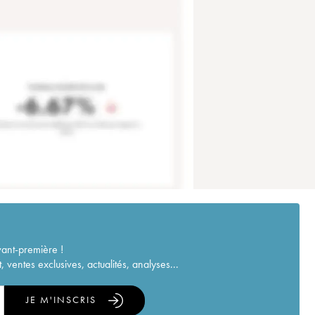
vant-première !
ventes exclusives, actualités, analyses...
JE M'INSCRIS