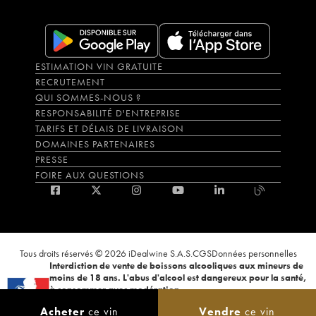
ESTIMATION VIN GRATUITE
RECRUTEMENT
QUI SOMMES-NOUS ?
RESPONSABILITÉ D'ENTREPRISE
TARIFS ET DÉLAIS DE LIVRAISON
DOMAINES PARTENAIRES
PRESSE
FOIRE AUX QUESTIONS
Tous droits réservés © 2026 iDealwine S.A.S.
CGS
Données personnelles
Interdiction de vente de boissons alcooliques aux mineurs de
moins de 18 ans. L'abus d'alcool est dangereux pour la santé,
à consommer avec modération.
La preuve de majorité de l'acheteur est exigée au moment de la vente en
Acheter
ce vin
Vendre
ce vin
ligne. CODE DE LA SANTÉ PUBLIQUE, ART.L.3342-1 et L.3353-3