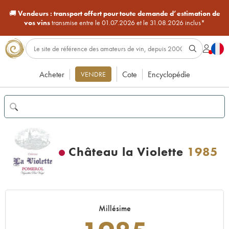
🚚
Vendeurs :
transport offert pour toute demande d’estimation de
vos vins
transmise entre le 01.07.2026 et le 31.08.2026 inclus*
Acheter
Cote
Encyclopédie
VENDRE
Château la Violette
1985
Millésime