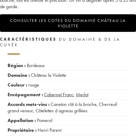
bouche, tout est finesse et précision. Un vin à déguster après 5 à 25 ans
de garde.
CONSULTER LES COTES DU DOMAINE CHÂTEAU LA
VIOLETTE
CARACTÉRISTIQUES
DU DOMAINE & DE LA
CUVÉE
Région :
Bordeaux
Domaine :
Château la Violette
Couleur :
rouge
Encépagement :
Cabernet Franc
,
Merlot
Accords mets-vins :
Caneton rôti à la broche
,
Chevreuil
grand veneur
,
Côtelettes d agneau grillées
Appellation :
Pomerol
Propriétaire :
Henri Parent