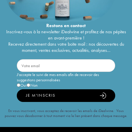
Restons en
contact
Inscrivez-vous à la newsletter iDealwine et profitez de nos pépites
en avant-première !
Recevez directement dans votre boîte mail : nos découvertes du
moment, ventes exclusives, actualités, analyses...
J'accepte le suivi de mes emails afin de recevoir des
suggestions personnalisées
Oui
Non
JE M'INSCRIS
En vous inscrivant, vous acceptez de recevoir les emails de iDealwine. Vous
pouvez vous désabonner à tout moment via le lien présent dans chaque message.