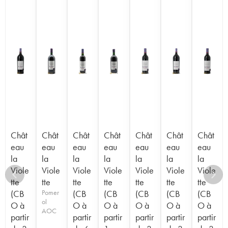
Chât
Chât
Chât
Chât
Chât
Chât
Chât
eau
eau
eau
eau
eau
eau
eau
la
la
la
la
la
la
la
Viole
Viole
Viole
Viole
Viole
Viole
Viole
tte
tte
tte
tte
tte
tte
tte
(CB
Pomer
(CB
(CB
(CB
(CB
(CB
ol
O à
O à
O à
O à
O à
O à
AOC
partir
partir
partir
partir
partir
partir