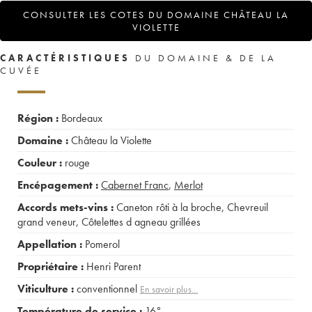
CONSULTER LES COTES DU DOMAINE CHÂTEAU LA
VIOLETTE
CARACTÉRISTIQUES
DU DOMAINE & DE LA
CUVÉE
Région :
Bordeaux
Domaine :
Château la Violette
Couleur :
rouge
Encépagement :
Cabernet Franc
,
Merlot
Accords mets-vins :
Caneton rôti à la broche
,
Chevreuil
grand veneur
,
Côtelettes d agneau grillées
Appellation :
Pomerol
Propriétaire :
Henri Parent
Viticulture :
conventionnel
En savoir plus...
Température de service :
16°