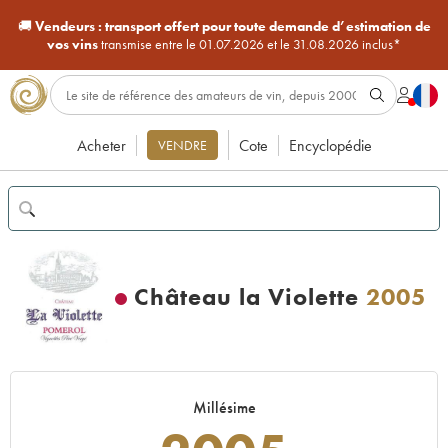
🚚
Vendeurs :
transport offert pour toute demande d’estimation de
vos vins
transmise entre le 01.07.2026 et le 31.08.2026 inclus*
Acheter
Cote
Encyclopédie
VENDRE
Château la Violette
2005
Millésime