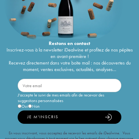
Restons en
contact
Inscrivez-vous à la newsletter iDealwine et profitez de nos pépites
en avant-première !
Recevez directement dans votre boîte mail : nos découvertes du
moment, ventes exclusives, actualités, analyses...
J'accepte le suivi de mes emails afin de recevoir des
suggestions personnalisées
Oui
Non
JE M'INSCRIS
En vous inscrivant, vous acceptez de recevoir les emails de iDealwine. Vous
pouvez vous désabonner à tout moment via le lien présent dans chaque message.