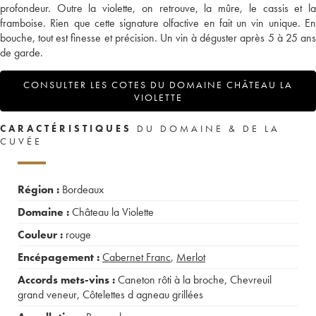
profondeur. Outre la violette, on retrouve, la mûre, le cassis et la
framboise. Rien que cette signature olfactive en fait un vin unique. En
bouche, tout est finesse et précision. Un vin à déguster après 5 à 25 ans
de garde.
CONSULTER LES COTES DU DOMAINE CHÂTEAU LA
VIOLETTE
CARACTÉRISTIQUES
DU DOMAINE & DE LA
CUVÉE
Région :
Bordeaux
Domaine :
Château la Violette
Couleur :
rouge
Encépagement :
Cabernet Franc
,
Merlot
Accords mets-vins :
Caneton rôti à la broche
,
Chevreuil
grand veneur
,
Côtelettes d agneau grillées