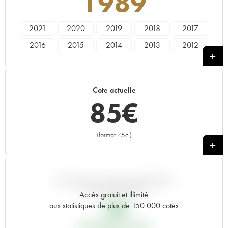
1989
2021
2020
2019
2018
2017
2016
2015
2014
2013
2012
2011
2010
2009
2008
2007
2006
2005
2003
2002
2001
Cote actuelle
2000
1999
1998
1997
1996
85
€
1995
1994
1993
1992
1991
1990
1989
1988
1987
1986
(format 75cl)
+
1985
1984
1983
1982
1981
1980
1979
1978
1976
1975
1973
1971
1970
1967
1966
VARIATION COTE PAR RAPPORT
AU PRIX PRIMEUR
Accès gratuit et illimité
1964
1962
1955
----
18
€
aux statistiques de plus de 150 000 cotes
PRIX PRIMEURS 1989