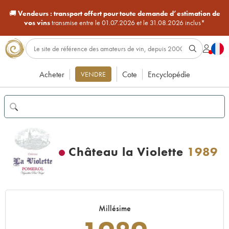
🚚
Vendeurs :
transport offert pour toute demande d’estimation de
vos vins
transmise entre le 01.07.2026 et le 31.08.2026 inclus*
Acheter
Cote
Encyclopédie
VENDRE
Château la Violette
1989
Millésime