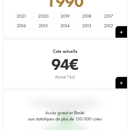
1990
2021
2020
2019
2018
2017
2016
2015
2014
2013
2012
2011
2010
2009
2008
2007
2006
2005
2003
2002
2001
Cote actuelle
2000
1999
1998
1997
1996
94
€
1995
1994
1993
1992
1991
1990
1989
1988
1987
1986
(format 75cl)
+
1985
1984
1983
1982
1981
1980
1979
1978
1976
1975
1973
1971
1970
1967
1966
VARIATION COTE PAR RAPPORT
AU PRIX PRIMEUR
1964
1962
1955
----
Accès gratuit et illimité
18
€
aux statistiques de plus de 150 000 cotes
PRIX PRIMEURS 1990