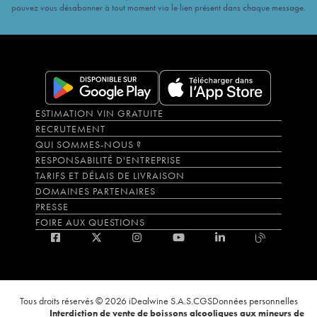
pouvez vous désabonner à tout moment via le lien présent dans chaque message.
ESTIMATION VIN GRATUITE
RECRUTEMENT
QUI SOMMES-NOUS ?
RESPONSABILITÉ D'ENTREPRISE
TARIFS ET DÉLAIS DE LIVRAISON
DOMAINES PARTENAIRES
PRESSE
FOIRE AUX QUESTIONS
Tous droits réservés © 2026 iDealwine S.A.S.
CGS
Données personnelles
Interdiction de vente de boissons alcooliques aux mineurs de