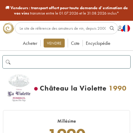
🚚
Vendeurs :
transport offert pour toute demande d’estimation de
vos vins
transmise entre le 01.07.2026 et le 31.08.2026 inclus*
Acheter
Cote
Encyclopédie
VENDRE
Château la Violette
1990
Millésime