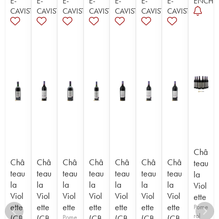
E-
E-
E-
E-
E-
E-
E-
ENCHÈ
CAVISTE
CAVISTE
CAVISTE
CAVISTE
CAVISTE
CAVISTE
CAVISTE
Châ
Châ
Châ
Châ
Châ
Châ
Châ
Châ
teau
teau
teau
teau
teau
teau
teau
teau
la
la
la
la
la
la
la
la
Viol
Viol
Viol
Viol
Viol
Viol
Viol
Viol
ette
ette
ette
ette
ette
ette
ette
ette
Pome
rol
(CB
(CB
Pome
(CB
(CB
(CB
(CB