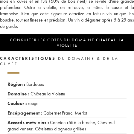
mois en cuves et en fûts (60% de bois neuf) se révèle d'une grande
profondeur. Outre la violette, on retrouve, la mûre, le cassis et la
framboise. Rien que cette signature olfactive en fait un vin unique. En
bouche, tout est finesse et précision. Un vin à déguster après 5 à 25 ans
de garde.
CONSULTER LES COTES DU DOMAINE CHÂTEAU LA
VIOLETTE
CARACTÉRISTIQUES
DU DOMAINE & DE LA
CUVÉE
Région :
Bordeaux
Domaine :
Château la Violette
Couleur :
rouge
Encépagement :
Cabernet Franc
,
Merlot
Accords mets-vins :
Caneton rôti à la broche
,
Chevreuil
grand veneur
,
Côtelettes d agneau grillées