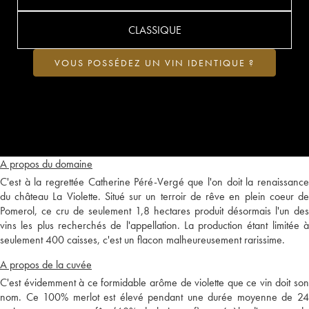
CLASSIQUE
VOUS POSSÉDEZ UN VIN IDENTIQUE ?
A propos du domaine
C'est à la regrettée Catherine Péré-Vergé que l'on doit la renaissance
du château La Violette. Situé sur un terroir de rêve en plein coeur de
Pomerol, ce cru de seulement 1,8 hectares produit désormais l'un des
vins les plus recherchés de l'appellation. La production étant limitée à
seulement 400 caisses, c'est un flacon malheureusement rarissime.
A propos de la cuvée
C'est évidemment à ce formidable arôme de violette que ce vin doit son
nom. Ce 100% merlot est élevé pendant une durée moyenne de 24