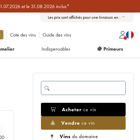
01.07.2026 et le 31.08.2026 inclus*
Les prix sont affichés pour une livraison en :
Cote des vins
Guide des vins
melier
Indispensables
🍇 Primeurs
Acheter
ce vin
Vendre
ce vin
Vins
du domaine
000