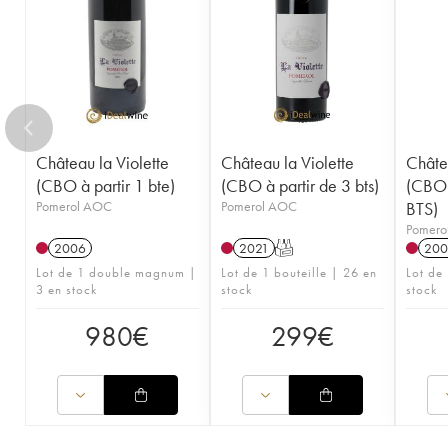
Château la Violette
Château la Violette
Châtea
(CBO à partir 1 bte)
(CBO à partir de 3 bts)
(CBO 
Pomerol AOC
Pomerol AOC
BTS)
Pomero
2006
2021
T
200
Lot de 1 double magnum |
Lot de 1 bouteille | 26 en
Lot de 
3 en stock
stock
stock
980
€
299
€