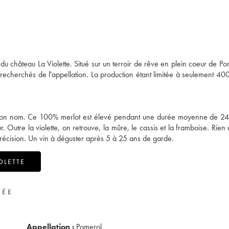
du château La Violette. Situé sur un terroir de rêve en plein coeur de Po
 recherchés de l'appellation. La production étant limitée à seulement 400
t son nom. Ce 100% merlot est élevé pendant une durée moyenne de 2
Outre la violette, on retrouve, la mûre, le cassis et la framboise. Rien 
t précision. Un vin à déguster après 5 à 25 ans de garde.
OLETTE
VÉE
Appellation :
Pomerol