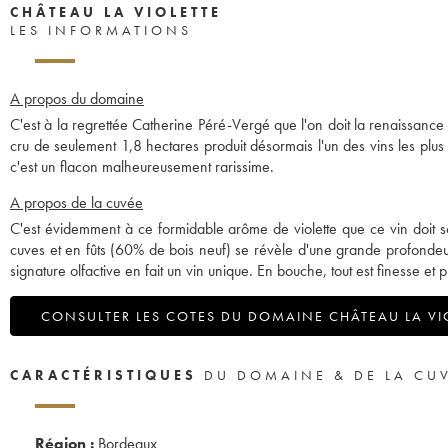
CHÂTEAU LA VIOLETTE
LES INFORMATIONS
A propos du domaine
C'est à la regrettée Catherine Péré-Vergé que l'on doit la renaissance 
cru de seulement 1,8 hectares produit désormais l'un des vins les plus
c'est un flacon malheureusement rarissime.
A propos de la cuvée
C'est évidemment à ce formidable arôme de violette que ce vin doi
cuves et en fûts (60% de bois neuf) se révèle d'une grande profondeur. 
signature olfactive en fait un vin unique. En bouche, tout est finesse e
CONSULTER LES COTES DU DOMAINE CHÂTEAU LA VI
CARACTÉRISTIQUES
DU DOMAINE & DE LA CU
Région :
Bordeaux