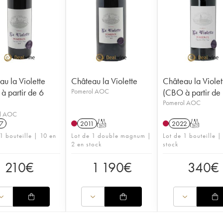
u la Violette
Château la Violette
Château la Violet
à partir de 6
Pomerol AOC
(CBO à partir de 
Pomerol AOC
l AOC
7
2011
T
2022
T
1 bouteille | 10 en
Lot de 1 double magnum |
Lot de 1 bouteille |
2 en stock
stock
210
€
1 190
€
340
€