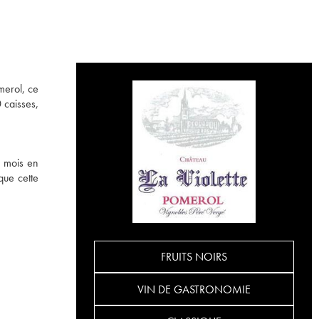
merol, ce
 caisses,
4 mois en
que cette
FRUITS NOIRS
VIN DE GASTRONOMIE