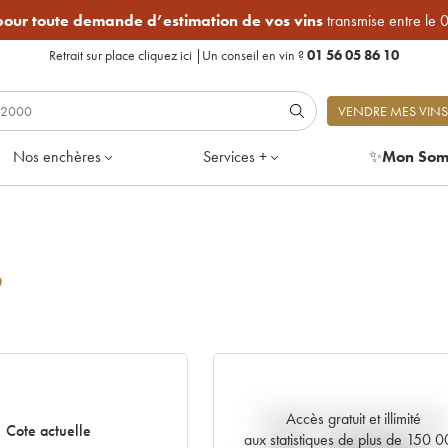
 pour toute demande d’estimation de vos vins
transmise entre le 
Retrait sur place
cliquez ici
|
Un conseil en vin ?
01 56 05 86 10
VENDRE MES VINS
Nos enchères
Services +
✨
Mon Som
9
Accès gratuit et illimité
Tendance actuelle de la cote
Cote actuelle
aux statistiques de plus de 150 