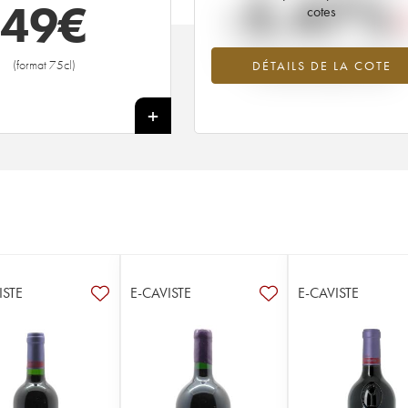
-5.47%
49
€
cotes
Tendance à la baisse du millésime 1
(format 75cl)
DÉTAILS DE LA COTE
en 2026 par rapport à 2025
+
ISTE
E-CAVISTE
E-CAVISTE