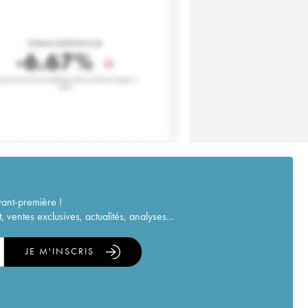
vant-première !
ventes exclusives, actualités, analyses...
JE M'INSCRIS