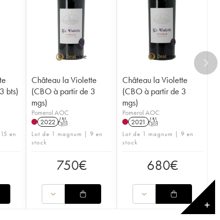
te
Château la Violette
Château la Violette
3 bts)
(CBO à partir de 3
(CBO à partir de 3
mgs)
mgs)
Pomerol AOC
Pomerol AOC
2022
T
2021
T
 15 en
Lot de 1 magnum | 9 en
Lot de 1 magnum | 9 en
stock
stock
750
€
680
€
✕