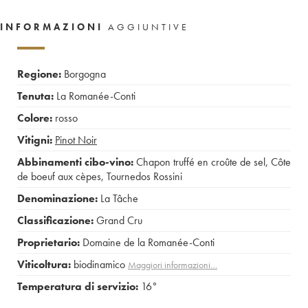
INFORMAZIONI
AGGIUNTIVE
Regione:
Borgogna
Tenuta:
La Romanée-Conti
Colore:
rosso
Vitigni:
Pinot Noir
Abbinamenti cibo-vino:
Chapon truffé en croûte de sel
,
Côte
de boeuf aux cèpes
,
Tournedos Rossini
Denominazione:
La Tâche
Classificazione:
Grand Cru
Proprietario:
Domaine de la Romanée-Conti
Viticoltura:
biodinamico
Maggiori informazioni…
Temperatura di servizio:
16°