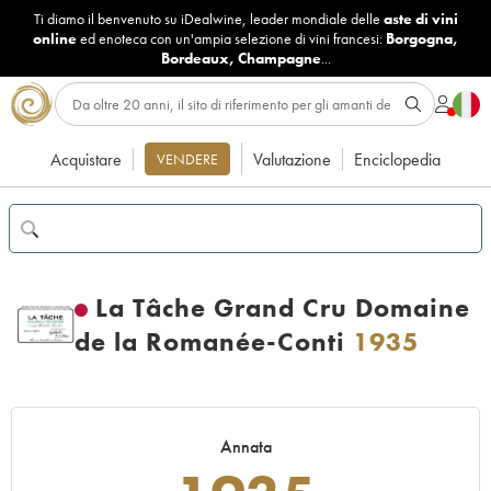
Ti diamo il benvenuto su iDealwine, leader mondiale delle
aste di vini
online
ed enoteca con un'ampia selezione di vini francesi:
Borgogna
,
Bordeaux
,
Champagne
...
Acquistare
Valutazione
Enciclopedia
VENDERE
La Tâche Grand Cru Domaine
de la Romanée-Conti
1935
Annata