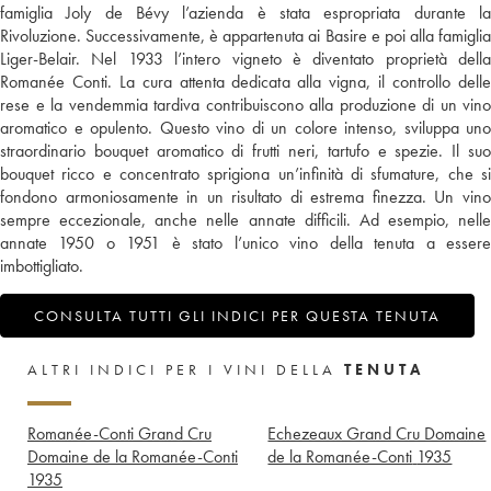
famiglia Joly de Bévy l’azienda è stata espropriata durante la
Rivoluzione. Successivamente, è appartenuta ai Basire e poi alla famiglia
Liger-Belair. Nel 1933 l’intero vigneto è diventato proprietà della
Romanée Conti. La cura attenta dedicata alla vigna, il controllo delle
rese e la vendemmia tardiva contribuiscono alla produzione di un vino
aromatico e opulento. Questo vino di un colore intenso, sviluppa uno
straordinario bouquet aromatico di frutti neri, tartufo e spezie. Il suo
bouquet ricco e concentrato sprigiona un’infinità di sfumature, che si
fondono armoniosamente in un risultato di estrema finezza. Un vino
sempre eccezionale, anche nelle annate difficili. Ad esempio, nelle
annate 1950 o 1951 è stato l’unico vino della tenuta a essere
imbottigliato.
CONSULTA TUTTI GLI INDICI PER QUESTA TENUTA
ALTRI INDICI PER I VINI DELLA
TENUTA
Romanée-Conti Grand Cru
Echezeaux Grand Cru Domaine
Domaine de la Romanée-Conti
de la Romanée-Conti
1935
1935