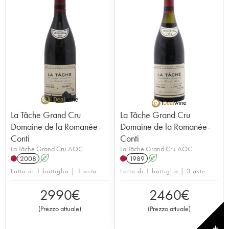
La Tâche Grand Cru
La Tâche Grand Cru
Domaine de la Romanée-
Domaine de la Romanée-
Conti
Conti
La Tâche Grand Cru AOC
La Tâche Grand Cru AOC
2008
A
1989
A
Lotto di 1 bottiglia | 1 asta
Lotto di 1 bottiglia | 3 aste
2990
€
2460
€
(
Prezzo attuale
)
(
Prezzo attuale
)
✕