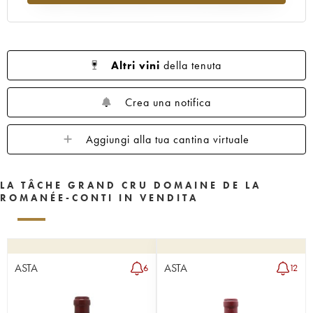
1962
1961
1960
1959
1958
1957
1956
1955
1953
1952
1951
1950
1949
1948
1947
Altri vini
della tenuta
1946
1945
1943
1942
1940
1938
1937
1935
1923
Crea una notifica
Aggiungi alla tua cantina virtuale
LA TÂCHE GRAND CRU DOMAINE DE LA
ROMANÉE-CONTI IN VENDITA
ASTA
ASTA
6
12