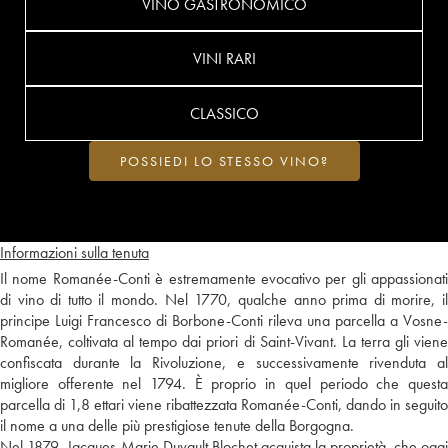
VINO GASTRONOMICO
VINI RARI
CLASSICO
POSSIEDI LO STESSO VINO?
Informazioni sulla tenuta
Il nome Romanée-Conti è estremamente evocativo per gli appassionati
di vino di tutto il mondo. Nel 1770, qualche anno prima di morire, il
principe Luigi Francesco di Borbone-Conti rileva una parcella a Vosne-
Romanée, coltivata al tempo dai priori di Saint-Vivant. La terra gli viene
confiscata durante la Rivoluzione, e successivamente rivenduta al
migliore offerente nel 1794. È proprio in quel periodo che questa
parcella di 1,8 ettari viene ribattezzata Romanée-Conti, dando in seguito
il nome a una delle più prestigiose tenute della Borgogna.
Nel 1879, Jacques-Marie Duvault Blochet acquista la proprietà, che oggi