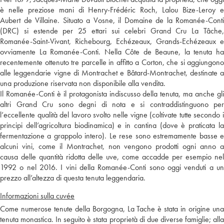
è nelle preziose mani di Henry-Frédéric Roch, Lalou Bize-Leroy e
Aubert de Villaine. Situato a Vosne, il Domaine de la Romanée-Conti
(DRC) si estende per 25 ettari sui celebri Grand Cru La Tâche,
Romanée-Saint-Vivant, Richebourg, Echézeaux, Grands-Echézeaux e
ovviamente La Romanée-Conti. Nella Côte de Beaune, la tenuta ha
recentemente ottenuto tre parcelle in affitto a Corton, che si aggiungono
alle leggendarie vigne di Montrachet e Bâtard-Montrachet, destinate a
una produzione riservata non disponibile alla vendita.
Il Romanée-Conti è il protagonista indiscusso della tenuta, ma anche gli
altri Grand Cru sono degni di nota e si contraddistinguono per
l’eccellente qualità del lavoro svolto nelle vigne (coltivate tutte secondo i
principi dell’agricoltura biodinamica) e in cantina (dove è praticata la
fermentazione a grappolo intero). Le rese sono estremamente basse e
alcuni vini, come il Montrachet, non vengono prodotti ogni anno a
causa delle quantità ridotta delle uve, come accadde per esempio nel
1992 o nel 2016. I vini della Romanée-Conti sono oggi venduti a un
prezzo all’altezza di questa tenuta leggendaria.
Informazioni sulla cuvée
Come numerose tenute della Borgogna, La Tache è stata in origine una
tenuta monastica. In seguito è stata proprietà di due diverse famiglie; alla