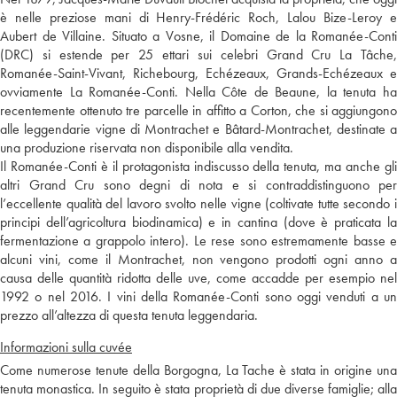
è nelle preziose mani di Henry-Frédéric Roch, Lalou Bize-Leroy e
Aubert de Villaine. Situato a Vosne, il Domaine de la Romanée-Conti
(DRC) si estende per 25 ettari sui celebri Grand Cru La Tâche,
Romanée-Saint-Vivant, Richebourg, Echézeaux, Grands-Echézeaux e
ovviamente La Romanée-Conti. Nella Côte de Beaune, la tenuta ha
recentemente ottenuto tre parcelle in affitto a Corton, che si aggiungono
alle leggendarie vigne di Montrachet e Bâtard-Montrachet, destinate a
una produzione riservata non disponibile alla vendita.
Il Romanée-Conti è il protagonista indiscusso della tenuta, ma anche gli
altri Grand Cru sono degni di nota e si contraddistinguono per
l’eccellente qualità del lavoro svolto nelle vigne (coltivate tutte secondo i
principi dell’agricoltura biodinamica) e in cantina (dove è praticata la
fermentazione a grappolo intero). Le rese sono estremamente basse e
alcuni vini, come il Montrachet, non vengono prodotti ogni anno a
causa delle quantità ridotta delle uve, come accadde per esempio nel
1992 o nel 2016. I vini della Romanée-Conti sono oggi venduti a un
prezzo all’altezza di questa tenuta leggendaria.
Informazioni sulla cuvée
Come numerose tenute della Borgogna, La Tache è stata in origine una
tenuta monastica. In seguito è stata proprietà di due diverse famiglie; alla