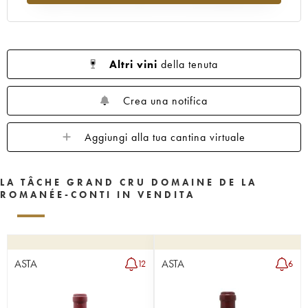
1962
1961
1960
1959
1958
1957
1956
1955
1953
1952
1951
1950
1949
1948
1947
Altri vini
della tenuta
1946
1945
1943
1942
1940
1938
1937
1935
1923
Crea una notifica
Aggiungi alla tua cantina virtuale
LA TÂCHE GRAND CRU DOMAINE DE LA
ROMANÉE-CONTI IN VENDITA
ASTA
ASTA
12
6