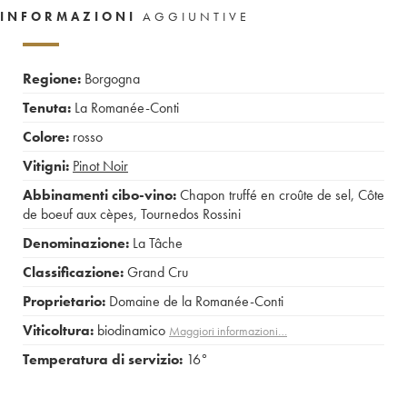
INFORMAZIONI
AGGIUNTIVE
Regione:
Borgogna
Tenuta:
La Romanée-Conti
Colore:
rosso
Vitigni:
Pinot Noir
Abbinamenti cibo-vino:
Chapon truffé en croûte de sel
,
Côte
de boeuf aux cèpes
,
Tournedos Rossini
Denominazione:
La Tâche
Classificazione:
Grand Cru
Proprietario:
Domaine de la Romanée-Conti
Viticoltura:
biodinamico
Maggiori informazioni…
Temperatura di servizio:
16°