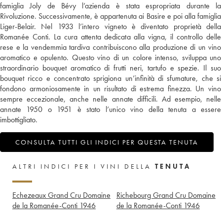
famiglia Joly de Bévy l’azienda è stata espropriata durante la
Rivoluzione. Successivamente, è appartenuta ai Basire e poi alla famiglia
Liger-Belair. Nel 1933 l’intero vigneto è diventato proprietà della
Romanée Conti. La cura attenta dedicata alla vigna, il controllo delle
rese e la vendemmia tardiva contribuiscono alla produzione di un vino
aromatico e opulento. Questo vino di un colore intenso, sviluppa uno
straordinario bouquet aromatico di frutti neri, tartufo e spezie. Il suo
bouquet ricco e concentrato sprigiona un’infinità di sfumature, che si
fondono armoniosamente in un risultato di estrema finezza. Un vino
sempre eccezionale, anche nelle annate difficili. Ad esempio, nelle
annate 1950 o 1951 è stato l’unico vino della tenuta a essere
imbottigliato.
CONSULTA TUTTI GLI INDICI PER QUESTA TENUTA
ALTRI INDICI PER I VINI DELLA
TENUTA
Echezeaux Grand Cru Domaine
Richebourg Grand Cru Domaine
de la Romanée-Conti
1946
de la Romanée-Conti
1946