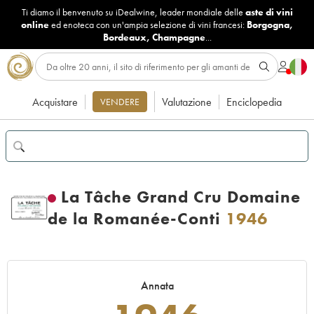
Ti diamo il benvenuto su iDealwine, leader mondiale delle
aste di vini
online
ed enoteca con un'ampia selezione di vini francesi:
Borgogna
,
Bordeaux
,
Champagne
...
Acquistare
Valutazione
Enciclopedia
VENDERE
La Tâche Grand Cru Domaine
de la Romanée-Conti
1946
Annata