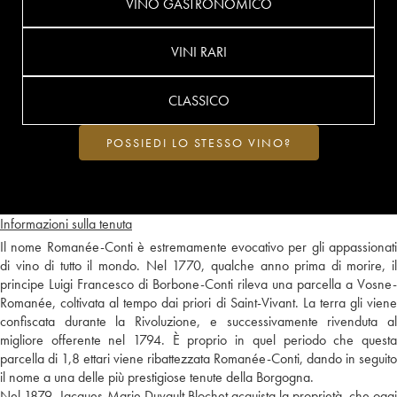
VINO GASTRONOMICO
VINI RARI
CLASSICO
POSSIEDI LO STESSO VINO?
Informazioni sulla tenuta
Il nome Romanée-Conti è estremamente evocativo per gli appassionati
di vino di tutto il mondo. Nel 1770, qualche anno prima di morire, il
principe Luigi Francesco di Borbone-Conti rileva una parcella a Vosne-
Romanée, coltivata al tempo dai priori di Saint-Vivant. La terra gli viene
confiscata durante la Rivoluzione, e successivamente rivenduta al
migliore offerente nel 1794. È proprio in quel periodo che questa
parcella di 1,8 ettari viene ribattezzata Romanée-Conti, dando in seguito
il nome a una delle più prestigiose tenute della Borgogna.
Nel 1879, Jacques-Marie Duvault Blochet acquista la proprietà, che oggi