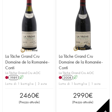
La Tâche Grand Cru
La Tâche Grand Cru
Domaine de la Romanée-
Domaine de la Romanée-
Conti
Conti
La Tâche Grand Cru AOC
La Tâche Grand Cru AOC
1989
A
2008
A
Lotto di 1 bottiglia | 3 aste
Lotto di 1 bottiglia | 1 asta
2460
€
2990
€
(
Prezzo attuale
)
(
Prezzo attuale
)
✕