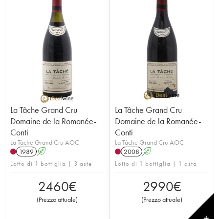
La Tâche Grand Cru
La Tâche Grand Cru
Domaine de la Romanée-
Domaine de la Romanée-
Conti
Conti
La Tâche Grand Cru AOC
La Tâche Grand Cru AOC
1989
A
2008
A
Lotto di 1 bottiglia | 3 aste
Lotto di 1 bottiglia | 1 asta
2460
€
2990
€
(
Prezzo attuale
)
(
Prezzo attuale
)
✕