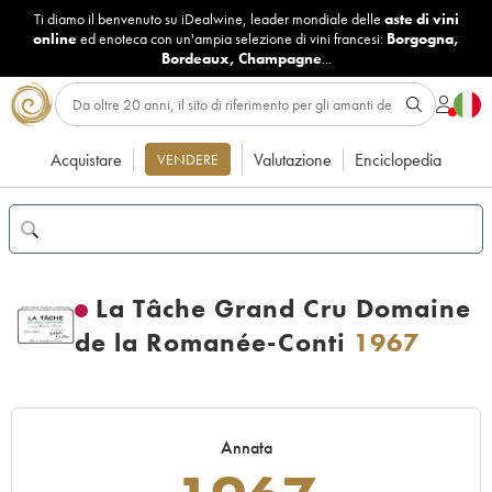
Ti diamo il benvenuto su iDealwine, leader mondiale delle
aste di vini
online
ed enoteca con un'ampia selezione di vini francesi:
Borgogna
,
Bordeaux
,
Champagne
...
Acquistare
Valutazione
Enciclopedia
VENDERE
La Tâche Grand Cru Domaine
de la Romanée-Conti
1967
Annata