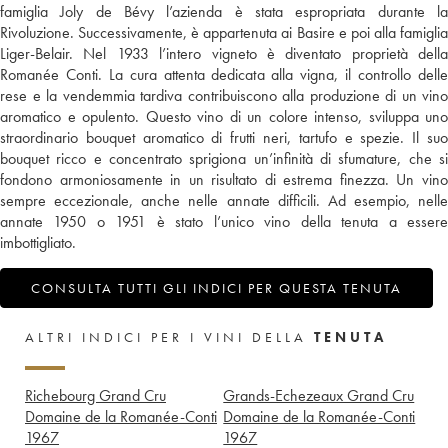
famiglia Joly de Bévy l’azienda è stata espropriata durante la
Rivoluzione. Successivamente, è appartenuta ai Basire e poi alla famiglia
Liger-Belair. Nel 1933 l’intero vigneto è diventato proprietà della
Romanée Conti. La cura attenta dedicata alla vigna, il controllo delle
rese e la vendemmia tardiva contribuiscono alla produzione di un vino
aromatico e opulento. Questo vino di un colore intenso, sviluppa uno
straordinario bouquet aromatico di frutti neri, tartufo e spezie. Il suo
bouquet ricco e concentrato sprigiona un’infinità di sfumature, che si
fondono armoniosamente in un risultato di estrema finezza. Un vino
sempre eccezionale, anche nelle annate difficili. Ad esempio, nelle
annate 1950 o 1951 è stato l’unico vino della tenuta a essere
imbottigliato.
CONSULTA TUTTI GLI INDICI PER QUESTA TENUTA
ALTRI INDICI PER I VINI DELLA
TENUTA
Richebourg Grand Cru
Grands-Echezeaux Grand Cru
Domaine de la Romanée-Conti
Domaine de la Romanée-Conti
1967
1967