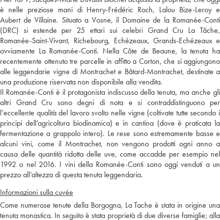
è nelle preziose mani di Henry-Frédéric Roch, Lalou Bize-Leroy e
Aubert de Villaine. Situato a Vosne, il Domaine de la Romanée-Conti
(DRC) si estende per 25 ettari sui celebri Grand Cru La Tâche,
Romanée-Saint-Vivant, Richebourg, Echézeaux, Grands-Echézeaux e
ovviamente La Romanée-Conti. Nella Côte de Beaune, la tenuta ha
recentemente ottenuto tre parcelle in affitto a Corton, che si aggiungono
alle leggendarie vigne di Montrachet e Bâtard-Montrachet, destinate a
una produzione riservata non disponibile alla vendita.
Il Romanée-Conti è il protagonista indiscusso della tenuta, ma anche gli
altri Grand Cru sono degni di nota e si contraddistinguono per
l’eccellente qualità del lavoro svolto nelle vigne (coltivate tutte secondo i
principi dell’agricoltura biodinamica) e in cantina (dove è praticata la
fermentazione a grappolo intero). Le rese sono estremamente basse e
alcuni vini, come il Montrachet, non vengono prodotti ogni anno a
causa delle quantità ridotta delle uve, come accadde per esempio nel
1992 o nel 2016. I vini della Romanée-Conti sono oggi venduti a un
prezzo all’altezza di questa tenuta leggendaria.
Informazioni sulla cuvée
Come numerose tenute della Borgogna, La Tache è stata in origine una
tenuta monastica. In seguito è stata proprietà di due diverse famiglie; alla