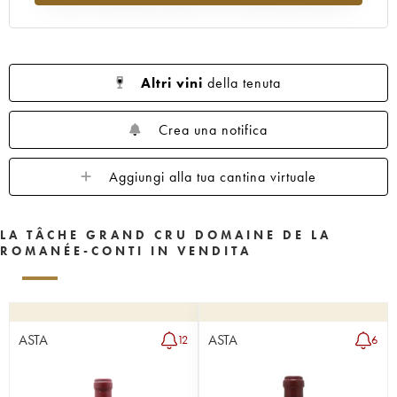
1962
1961
1960
1959
1958
1957
1956
1955
1953
1952
1951
1950
1949
1948
1947
Altri vini
della tenuta
1946
1945
1943
1942
1940
1938
1937
1935
1923
Crea una notifica
Aggiungi alla tua cantina virtuale
LA TÂCHE GRAND CRU DOMAINE DE LA
ROMANÉE-CONTI IN VENDITA
ASTA
ASTA
12
6