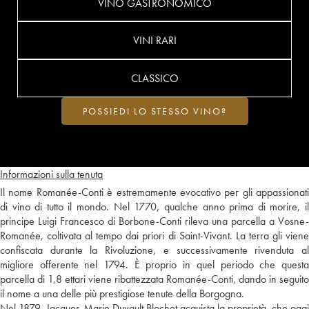
VINO GASTRONOMICO
VINI RARI
CLASSICO
POSSIEDI LO STESSO VINO?
Informazioni sulla tenuta
Il nome Romanée-Conti è estremamente evocativo per gli appassionati
di vino di tutto il mondo. Nel 1770, qualche anno prima di morire, il
principe Luigi Francesco di Borbone-Conti rileva una parcella a Vosne-
Romanée, coltivata al tempo dai priori di Saint-Vivant. La terra gli viene
confiscata durante la Rivoluzione, e successivamente rivenduta al
migliore offerente nel 1794. È proprio in quel periodo che questa
parcella di 1,8 ettari viene ribattezzata Romanée-Conti, dando in seguito
il nome a una delle più prestigiose tenute della Borgogna.
Nel 1879, Jacques-Marie Duvault Blochet acquista la proprietà, che oggi