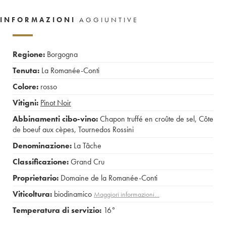
INFORMAZIONI
AGGIUNTIVE
Regione:
Borgogna
Tenuta:
La Romanée-Conti
Colore:
rosso
Vitigni:
Pinot Noir
Abbinamenti cibo-vino:
Chapon truffé en croûte de sel
,
Côte
de boeuf aux cèpes
,
Tournedos Rossini
Denominazione:
La Tâche
Classificazione:
Grand Cru
Proprietario:
Domaine de la Romanée-Conti
Viticoltura:
biodinamico
Maggiori informazioni…
Temperatura di servizio:
16°