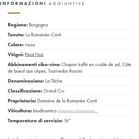
INFORMAZIONI
AGGIUNTIVE
Regione:
Borgogna
Tenuta:
La Romanée-Conti
Colore:
rosso
Vitigni:
Pinot Noir
Abbinamenti cibo-vino:
Chapon truffé en croûte de sel
,
Côte
de boeuf aux cèpes
,
Tournedos Rossini
Denominazione:
La Tâche
Classificazione:
Grand Cru
Proprietario:
Domaine de la Romanée-Conti
Viticoltura:
biodinamico
Maggiori informazioni…
Temperatura di servizio:
16°