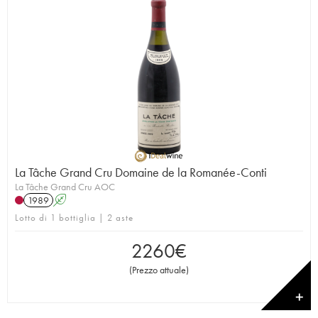
La Tâche Grand Cru Domaine de la Romanée-Conti
La Tâche Grand Cru AOC
1989
A
Lotto di 1 bottiglia | 2 aste
2260
€
(
Prezzo attuale
)
✕