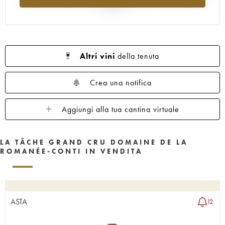
1962
1961
1960
1959
1958
al 2025
1957
1956
1955
1953
1952
1951
1950
1949
1948
1947
1946
1945
1943
1942
1940
Altri vini
della tenuta
1938
1937
1935
1923
Crea una notifica
Aggiungi alla tua cantina virtuale
LA TÂCHE GRAND CRU DOMAINE DE LA
ROMANÉE-CONTI IN VENDITA
ASTA
12