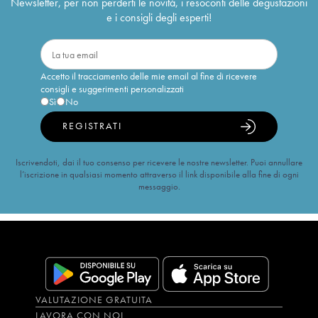
Newsletter, per non perderti le novità, i resoconti delle degustazioni
e i consigli degli esperti!
Accetto il tracciamento delle mie email al fine di ricevere
consigli e suggerimenti personalizzati
Sì
No
REGISTRATI
Iscrivendoti, dai il tuo consenso per ricevere le nostre newsletter. Puoi annullare
l’iscrizione in qualsiasi momento attraverso il link disponibile alla fine di ogni
messaggio.
VALUTAZIONE GRATUITA
LAVORA CON NOI