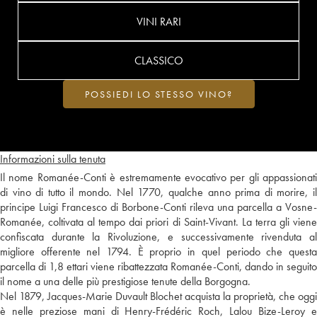
VINI RARI
CLASSICO
POSSIEDI LO STESSO VINO?
Informazioni sulla tenuta
Il nome Romanée-Conti è estremamente evocativo per gli appassionati
di vino di tutto il mondo. Nel 1770, qualche anno prima di morire, il
principe Luigi Francesco di Borbone-Conti rileva una parcella a Vosne-
Romanée, coltivata al tempo dai priori di Saint-Vivant. La terra gli viene
confiscata durante la Rivoluzione, e successivamente rivenduta al
migliore offerente nel 1794. È proprio in quel periodo che questa
parcella di 1,8 ettari viene ribattezzata Romanée-Conti, dando in seguito
il nome a una delle più prestigiose tenute della Borgogna.
Nel 1879, Jacques-Marie Duvault Blochet acquista la proprietà, che oggi
è nelle preziose mani di Henry-Frédéric Roch, Lalou Bize-Leroy e