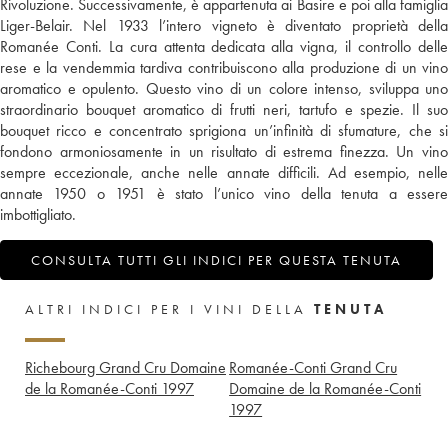
Rivoluzione. Successivamente, è appartenuta ai Basire e poi alla famiglia
Liger-Belair. Nel 1933 l’intero vigneto è diventato proprietà della
Romanée Conti. La cura attenta dedicata alla vigna, il controllo delle
rese e la vendemmia tardiva contribuiscono alla produzione di un vino
aromatico e opulento. Questo vino di un colore intenso, sviluppa uno
straordinario bouquet aromatico di frutti neri, tartufo e spezie. Il suo
bouquet ricco e concentrato sprigiona un’infinità di sfumature, che si
fondono armoniosamente in un risultato di estrema finezza. Un vino
sempre eccezionale, anche nelle annate difficili. Ad esempio, nelle
annate 1950 o 1951 è stato l’unico vino della tenuta a essere
imbottigliato.
CONSULTA TUTTI GLI INDICI PER QUESTA TENUTA
ALTRI INDICI PER I VINI DELLA
TENUTA
Richebourg Grand Cru Domaine
Romanée-Conti Grand Cru
de la Romanée-Conti
1997
Domaine de la Romanée-Conti
1997