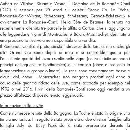
Aubert de Villaine. Situato a Vosne, il Domaine de la Romanée-Conti
(DRC) si estende per 25 ettari sui celebri Grand Cru La Tâche,
Romanée-Saint-Vivant, Richebourg, Echézeaux, Grands-Echézeaux e
ovviamente La Romanée-Conti. Nella Côte de Beaune, la tenuta ha
recentemente ottenuto tre parcelle in affitto a Corton, che si aggiungono
alle leggendarie vigne di Montrachet e Bâtard-Montrachet, destinate a
una produzione riservata non disponibile alla vendita.
Il Romanée-Conti è il protagonista indiscusso della tenuta, ma anche gli
altri Grand Cru sono degni di nota e si contraddistinguono per
l’eccellente qualità del lavoro svolto nelle vigne (coltivate tutte secondo i
principi dell’agricoltura biodinamica) e in cantina (dove è praticata la
fermentazione a grappolo intero). Le rese sono estremamente basse e
alcuni vini, come il Montrachet, non vengono prodotti ogni anno a
causa delle quantità ridotta delle uve, come accadde per esempio nel
1992 o nel 2016. I vini della Romanée-Conti sono oggi venduti a un
prezzo all’altezza di questa tenuta leggendaria.
Informazioni sulla cuvée
Come numerose tenute della Borgogna, La Tache è stata in origine una
tenuta monastica. In seguito è stata proprietà di due diverse famiglie; alla
famiglia Joly de Bévy l’azienda è stata espropriata durante la