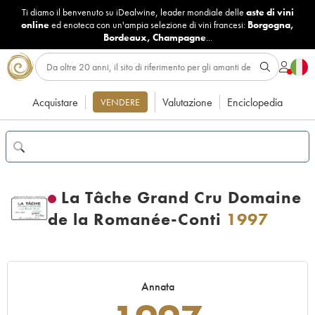
Ti diamo il benvenuto su iDealwine, leader mondiale delle
aste di vini
online
ed enoteca con un'ampia selezione di vini francesi:
Borgogna
,
Bordeaux
,
Champagne
...
Acquistare
Valutazione
Enciclopedia
VENDERE
La Tâche Grand Cru Domaine
de la Romanée-Conti
1997
Annata