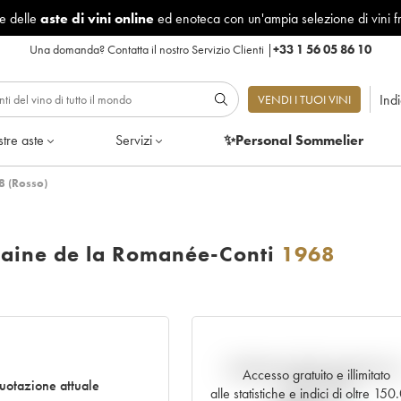
le delle
aste di vini online
ed enoteca con un'ampia selezione di vini f
Una domanda?
Contatta il nostro Servizio Clienti
|
+33 1 56 05 86 10
Ind
VENDI I TUOI VINI
tre aste
Servizi
✨Personal Sommelier
8 (Rosso)
aine de la Romanée-Conti
1968
Andamento della quotazione i
Accesso gratuito e illimitato
uotazione attuale
tempo reale
alle statistiche e indici di oltre 15