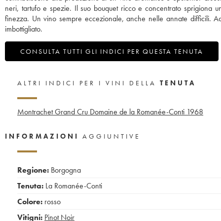
neri, tartufo e spezie. Il suo bouquet ricco e concentrato sprigiona u
finezza. Un vino sempre eccezionale, anche nelle annate difficili. A
imbottigliato.
CONSULTA TUTTI GLI INDICI PER QUESTA TENUTA
ALTRI INDICI PER I VINI DELLA
TENUTA
Montrachet Grand Cru Domaine de la Romanée-Conti
1968
INFORMAZIONI
AGGIUNTIVE
Regione:
Borgogna
Tenuta:
La Romanée-Conti
Colore:
rosso
Vitigni:
Pinot Noir