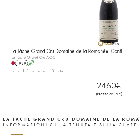
1957
1956
1955
1953
1952
1951
1950
1949
1948
1947
1946
1945
1943
1942
1940
1938
1937
1935
1923
La Tâche Grand Cru Domaine de la Romanée-Conti
La Tâche Grand Cru AOC
1989
A
Lotto di 1 bottiglia | 3 aste
2460
€
(
Prezzo attuale
)
LA TÂCHE GRAND CRU DOMAINE DE LA ROMA
INFORMAZIONI SULLA TENUTA E SULLA CUVÉE