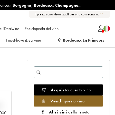
rancesi:
Borgogna
,
Bordeaux
,
Champagne
...
I prezzi sono visualizzati per una consegna in:
ici iDealwine
Enciclopedia del vino
I must-have iDealwine
🍇
Bordeaux En Primeurs
Acquista
questo vino
Vendi
questo vino
n
Altri vini
della tenuta
0.000