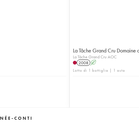
La Tâche Grand Cru Domaine 
La Tâche Grand Cru AOC
2008
A
Lotto di 1 bottiglia | 1 asta
NÉE-CONTI