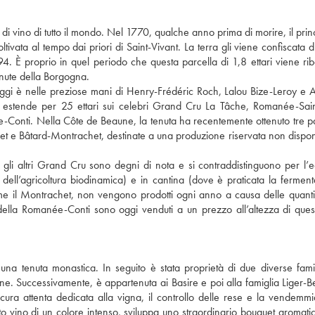
 vino di tutto il mondo. Nel 1770, qualche anno prima di morire, il princ
ata al tempo dai priori di Saint-Vivant. La terra gli viene confiscata d
4. È proprio in quel periodo che questa parcella di 1,8 ettari viene rib
enute della Borgogna.
ggi è nelle preziose mani di Henry-Frédéric Roch, Lalou Bize-Leroy e 
 estende per 25 ettari sui celebri Grand Cru La Tâche, Romanée-Sain
nti. Nella Côte de Beaune, la tenuta ha recentemente ottenuto tre pa
et e Bâtard-Montrachet, destinate a una produzione riservata non disponi
 gli altri Grand Cru sono degni di nota e si contraddistinguono per l’e
pi dell’agricoltura biodinamica) e in cantina (dove è praticata la fermen
e il Montrachet, non vengono prodotti ogni anno a causa delle quantit
lla Romanée-Conti sono oggi venduti a un prezzo all’altezza di ques
a tenuta monastica. In seguito è stata proprietà di due diverse famig
one. Successivamente, è appartenuta ai Basire e poi alla famiglia Liger-Be
cura attenta dedicata alla vigna, il controllo delle rese e la vendemmi
 vino di un colore intenso, sviluppa uno straordinario bouquet aromatico 