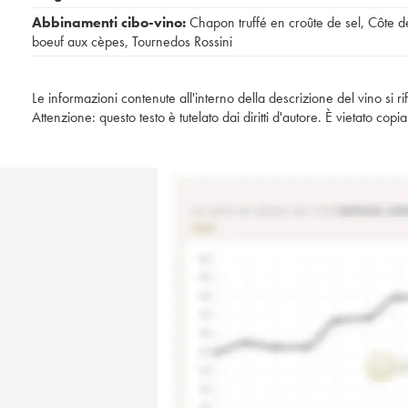
Abbinamenti cibo-vino:
Chapon truffé en croûte de sel
,
Côte d
boeuf aux cèpes
,
Tournedos Rossini
Le informazioni contenute all'interno della descrizione del vino si r
Attenzione: questo testo è tutelato dai diritti d'autore. È vietato co