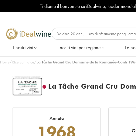
Ti diamo il benvenuto su iDealwine, leader mondia
I nostri vini
I nostri vini per regione
Le nos
Home
/
Ricerca indice
/
La Tâche Grand Cru Domaine de la Romanée-Conti 196
La Tâche Grand Cru Dom
Annata
1968
Q