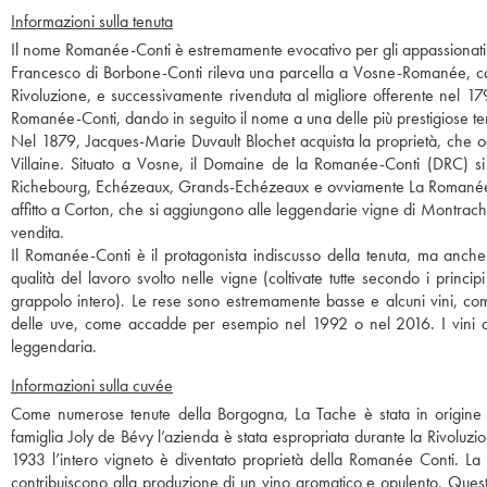
Informazioni sulla tenuta
Il nome Romanée-Conti è estremamente evocativo per gli appassionati di
Francesco di Borbone-Conti rileva una parcella a Vosne-Romanée, coltiv
Rivoluzione, e successivamente rivenduta al migliore offerente nel 179
Romanée-Conti, dando in seguito il nome a una delle più prestigiose t
Nel 1879, Jacques-Marie Duvault Blochet acquista la proprietà, che o
Villaine. Situato a Vosne, il Domaine de la Romanée-Conti (DRC) si
Richebourg, Echézeaux, Grands-Echézeaux e ovviamente La Romanée-Co
affitto a Corton, che si aggiungono alle leggendarie vigne di Montrach
vendita.
Il Romanée-Conti è il protagonista indiscusso della tenuta, ma anche
qualità del lavoro svolto nelle vigne (coltivate tutte secondo i princi
grappolo intero). Le rese sono estremamente basse e alcuni vini, com
delle uve, come accadde per esempio nel 1992 o nel 2016. I vini de
leggendaria.
Informazioni sulla cuvée
Come numerose tenute della Borgogna, La Tache è stata in origine un
famiglia Joly de Bévy l’azienda è stata espropriata durante la Rivoluzi
1933 l’intero vigneto è diventato proprietà della Romanée Conti. La 
contribuiscono alla produzione di un vino aromatico e opulento. Questo