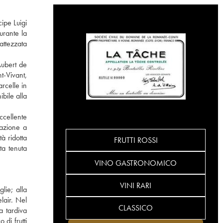
ipe Luigi
urante la
attezzata
Aubert de
t-Vivant,
rcelle in
bile alla
ccellente
tazione a
à ridotta
FRUTTI ROSSI
ta tenuta
VINO GASTRONOMICO
VINI RARI
lie; alla
lair. Nel
CLASSICO
a tardiva
di frutti