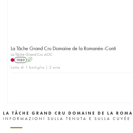
1957
1956
1955
1953
1952
1951
1950
1949
1948
1947
1946
1945
1943
1942
1940
1938
1937
1935
1923
La Tâche Grand Cru Domaine de la Romanée-Conti
La Tâche Grand Cru AOC
1989
A
Lotto di 1 bottiglia | 2 aste
LA TÂCHE GRAND CRU DOMAINE DE LA ROMA
INFORMAZIONI SULLA TENUTA E SULLA CUVÉE