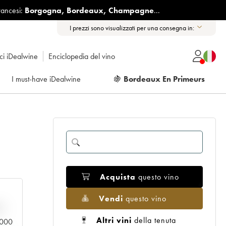
rancesi:
Borgogna
,
Bordeaux
,
Champagne
...
I prezzi sono visualizzati per una consegna in:
ici iDealwine
Enciclopedia del vino
I must-have iDealwine
🍇
Bordeaux En Primeurs
Acquista
questo vino
Vendi
questo vino
n
Altri vini
della tenuta
0.000