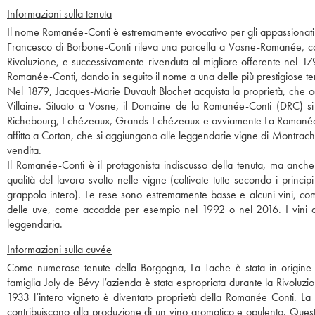
Informazioni sulla tenuta
Il nome Romanée-Conti è estremamente evocativo per gli appassionati di
Francesco di Borbone-Conti rileva una parcella a Vosne-Romanée, coltiv
Rivoluzione, e successivamente rivenduta al migliore offerente nel 179
Romanée-Conti, dando in seguito il nome a una delle più prestigiose t
Nel 1879, Jacques-Marie Duvault Blochet acquista la proprietà, che o
Villaine. Situato a Vosne, il Domaine de la Romanée-Conti (DRC) si
Richebourg, Echézeaux, Grands-Echézeaux e ovviamente La Romanée-Co
affitto a Corton, che si aggiungono alle leggendarie vigne di Montrach
vendita.
Il Romanée-Conti è il protagonista indiscusso della tenuta, ma anche
qualità del lavoro svolto nelle vigne (coltivate tutte secondo i princi
grappolo intero). Le rese sono estremamente basse e alcuni vini, com
delle uve, come accadde per esempio nel 1992 o nel 2016. I vini de
leggendaria.
Informazioni sulla cuvée
Come numerose tenute della Borgogna, La Tache è stata in origine un
famiglia Joly de Bévy l’azienda è stata espropriata durante la Rivoluzi
1933 l’intero vigneto è diventato proprietà della Romanée Conti. La 
contribuiscono alla produzione di un vino aromatico e opulento. Questo