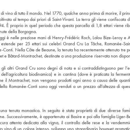
 vino di tutto il mondo. Nel 1770, qualche anno prima di morire, il princ
ata al tempo dai priori di Saint-Vivant. La terra gli viene confiscata d
4. È proprio in quel periodo che questa parcella di 1,8 ettari viene rib
enute della Borgogna.
ggi è nelle preziose mani di Henry-Frédéric Roch, Lalou Bize-Leroy e 
 estende per 25 ettari sui celebri Grand Cru La Tâche, Romanée-Sain
nti. Nella Côte de Beaune, la tenuta ha recentemente ottenuto tre pa
et e Bâtard-Montrachet, destinate a una produzione riservata non disponi
 gli altri Grand Cru sono degni di nota e si contraddistinguono per l’e
pi dell’agricoltura biodinamica) e in cantina (dove è praticata la fermen
e il Montrachet, non vengono prodotti ogni anno a causa delle quantit
lla Romanée-Conti sono oggi venduti a un prezzo all’altezza di ques
a tenuta monastica. In seguito è stata proprietà di due diverse famig
one. Successivamente, è appartenuta ai Basire e poi alla famiglia Liger-Be
cura attenta dedicata alla vigna, il controllo delle rese e la vendemmi
 vino di un colore intenso, sviluppa uno straordinario bouquet aromatico 