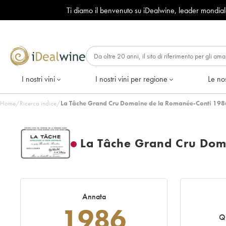
Ti diamo il benvenuto su iDealwine, leader mondia
I nostri vini
I nostri vini per regione
Le nos
Home
/
Ricerca indice
/
La Tâche Grand Cru Domaine de la Romanée-Conti 198
La Tâche Grand Cru Dom
Annata
1986
Q