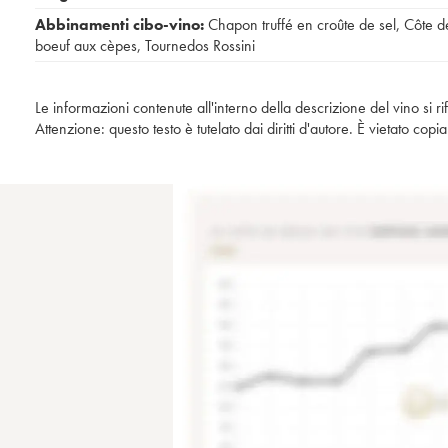
Abbinamenti cibo-vino:
Chapon truffé en croûte de sel
,
Côte d
boeuf aux cèpes
,
Tournedos Rossini
Le informazioni contenute all'interno della descrizione del vino si r
Attenzione: questo testo è tutelato dai diritti d'autore. È vietato co