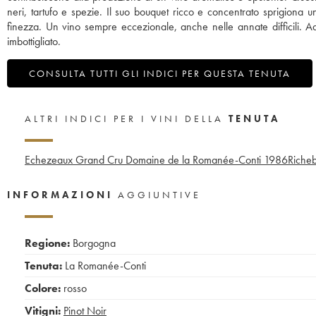
neri, tartufo e spezie. Il suo bouquet ricco e concentrato sprigiona u
finezza. Un vino sempre eccezionale, anche nelle annate difficili. A
imbottigliato.
CONSULTA TUTTI GLI INDICI PER QUESTA TENUTA
ALTRI INDICI PER I VINI DELLA
TENUTA
Echezeaux Grand Cru Domaine de la Romanée-Conti
1986
Riche
INFORMAZIONI
AGGIUNTIVE
Regione:
Borgogna
Tenuta:
La Romanée-Conti
Colore:
rosso
Vitigni:
Pinot Noir