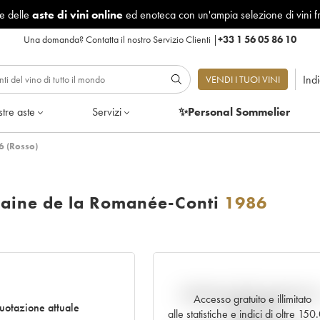
le delle
aste di vini online
ed enoteca con un'ampia selezione di vini f
Una domanda?
Contatta il nostro Servizio Clienti
|
+33 1 56 05 86 10
Ind
VENDI I TUOI VINI
tre aste
Servizi
✨Personal Sommelier
6 (Rosso)
aine de la Romanée-Conti
1986
Andamento della quotazione i
Accesso gratuito e illimitato
uotazione attuale
tempo reale
alle statistiche e indici di oltre 15