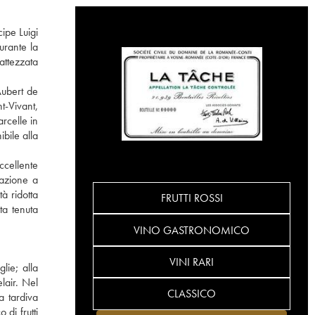
ipe Luigi
urante la
attezzata
Aubert de
t-Vivant,
rcelle in
bile alla
ccellente
tazione a
à ridotta
FRUTTI ROSSI
ta tenuta
VINO GASTRONOMICO
VINI RARI
lie; alla
lair. Nel
CLASSICO
a tardiva
di frutti