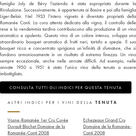
famiglia Joly de Bévy l’azienda è stata espropriata durante la
Rivoluzione. Successivamente, è appartenuta ai Basire e poi alla famiglia
Liger-Belair. Nel 1933 l’intero vigneto è diventato proprietà della
Romanée Conti. La cura attenta dedicata alla vigna, il controllo delle
rese e la vendemmia tardiva contribuiscono alla produzione di un vino
aromatico e opulento. Questo vino di un colore intenso, sviluppa uno
straordinario bouquet aromatico di frutti neri, tartufo e spezie. Il suo
bouquet ricco e concentrato sprigiona un’infinità di sfumature, che si
fondono armoniosamente in un risultato di estrema finezza. Un vino
sempre eccezionale, anche nelle annate difficili. Ad esempio, nelle
annate 1950 o 1951 è stato l’unico vino della tenuta a essere
imbottigliato.
CONSULTA TUTTI GLI INDICI PER QUESTA TENUTA
ALTRI INDICI PER I VINI DELLA
TENUTA
Vosne-Romanée 1er Cru Cuvée
Echezeaux Grand Cru
Duvault Blochet Domaine de la
Domaine de la Romanée-
Romanée-Conti
2008
Conti
2008