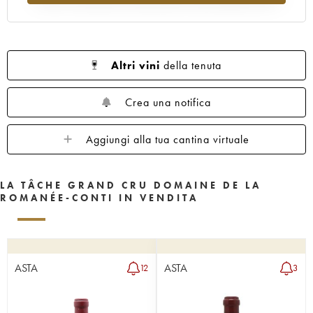
1962
1961
1960
1959
1958
1957
1956
1955
1953
1952
1951
1950
1949
1948
1947
Altri vini
della tenuta
1946
1945
1943
1942
1940
1938
1937
1935
1923
Crea una notifica
Aggiungi alla tua cantina virtuale
LA TÂCHE GRAND CRU DOMAINE DE LA
ROMANÉE-CONTI IN VENDITA
ASTA
ASTA
12
3