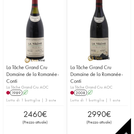
La Tâche Grand Cru
La Tâche Grand Cru
Domaine de la Romanée-
Domaine de la Romanée-
Conti
Conti
La Tâche Grand Cru AOC
La Tâche Grand Cru AOC
1989
A
2008
A
Lotto di 1 bottiglia | 3 aste
Lotto di 1 bottiglia | 1 asta
2460
€
2990
€
(
Prezzo attuale
)
(
Prezzo attuale
)
✕