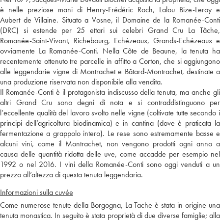
è nelle preziose mani di Henry-Frédéric Roch, Lalou Bize-Leroy e
Aubert de Villaine. Situato a Vosne, il Domaine de la Romanée-Conti
(DRC) si estende per 25 ettari sui celebri Grand Cru La Tâche,
Romanée-Saint-Vivant, Richebourg, Echézeaux, Grands-Echézeaux e
ovviamente La Romanée-Conti. Nella Côte de Beaune, la tenuta ha
recentemente ottenuto tre parcelle in affitto a Corton, che si aggiungono
alle leggendarie vigne di Montrachet e Bâtard-Montrachet, destinate a
una produzione riservata non disponibile alla vendita.
Il Romanée-Conti è il protagonista indiscusso della tenuta, ma anche gli
altri Grand Cru sono degni di nota e si contraddistinguono per
l’eccellente qualità del lavoro svolto nelle vigne (coltivate tutte secondo i
principi dell’agricoltura biodinamica) e in cantina (dove è praticata la
fermentazione a grappolo intero). Le rese sono estremamente basse e
alcuni vini, come il Montrachet, non vengono prodotti ogni anno a
causa delle quantità ridotta delle uve, come accadde per esempio nel
1992 o nel 2016. I vini della Romanée-Conti sono oggi venduti a un
prezzo all’altezza di questa tenuta leggendaria.
Informazioni sulla cuvée
Come numerose tenute della Borgogna, La Tache è stata in origine una
tenuta monastica. In seguito è stata proprietà di due diverse famiglie; alla