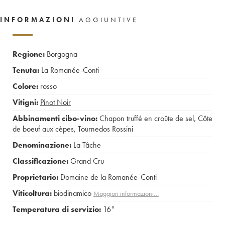
INFORMAZIONI
AGGIUNTIVE
Regione:
Borgogna
Tenuta:
La Romanée-Conti
Colore:
rosso
Vitigni:
Pinot Noir
Abbinamenti cibo-vino:
Chapon truffé en croûte de sel
,
Côte
de boeuf aux cèpes
,
Tournedos Rossini
Denominazione:
La Tâche
Classificazione:
Grand Cru
Proprietario:
Domaine de la Romanée-Conti
Viticoltura:
biodinamico
Maggiori informazioni…
Temperatura di servizio:
16°