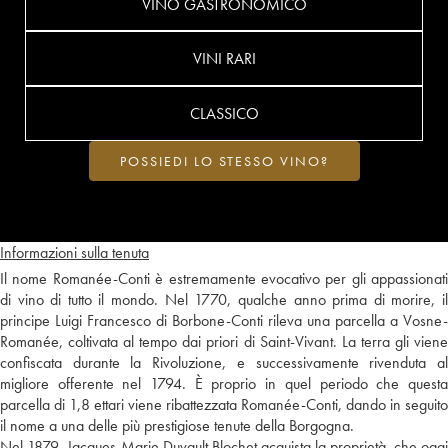
VINO GASTRONOMICO
VINI RARI
CLASSICO
POSSIEDI LO STESSO VINO?
Informazioni sulla tenuta
Il nome Romanée-Conti è estremamente evocativo per gli appassionati
di vino di tutto il mondo. Nel 1770, qualche anno prima di morire, il
principe Luigi Francesco di Borbone-Conti rileva una parcella a Vosne-
Romanée, coltivata al tempo dai priori di Saint-Vivant. La terra gli viene
confiscata durante la Rivoluzione, e successivamente rivenduta al
migliore offerente nel 1794. È proprio in quel periodo che questa
parcella di 1,8 ettari viene ribattezzata Romanée-Conti, dando in seguito
il nome a una delle più prestigiose tenute della Borgogna.
Nel 1879, Jacques-Marie Duvault Blochet acquista la proprietà, che oggi