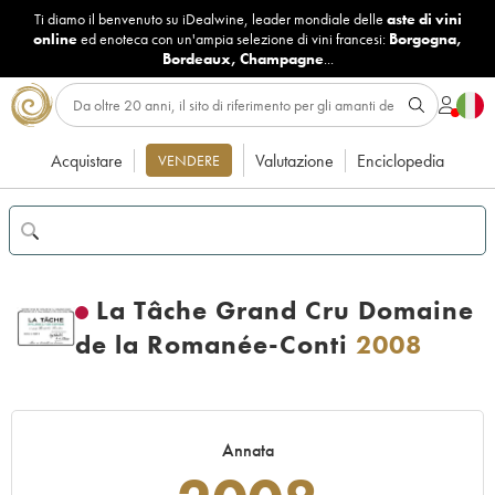
Ti diamo il benvenuto su iDealwine, leader mondiale delle
aste di vini
online
ed enoteca con un'ampia selezione di vini francesi:
Borgogna
,
Bordeaux
,
Champagne
...
Acquistare
Valutazione
Enciclopedia
VENDERE
La Tâche Grand Cru Domaine
de la Romanée-Conti
2008
Annata