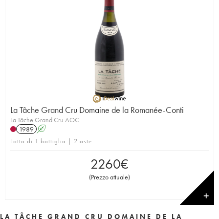
La Tâche Grand Cru Domaine de la Romanée-Conti
La Tâche Grand Cru AOC
1989
A
Lotto di 1 bottiglia | 2 aste
2260
€
(
Prezzo attuale
)
✕
LA TÂCHE GRAND CRU DOMAINE DE LA