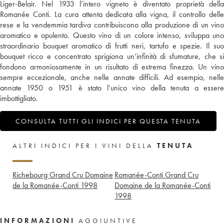
Liger-Belair. Nel 1933 l’intero vigneto è diventato proprietà della
Romanée Conti. La cura attenta dedicata alla vigna, il controllo delle
rese e la vendemmia tardiva contribuiscono alla produzione di un vino
aromatico e opulento. Questo vino di un colore intenso, sviluppa uno
straordinario bouquet aromatico di frutti neri, tartufo e spezie. Il suo
bouquet ricco e concentrato sprigiona un’infinità di sfumature, che si
fondono armoniosamente in un risultato di estrema finezza. Un vino
sempre eccezionale, anche nelle annate difficili. Ad esempio, nelle
annate 1950 o 1951 è stato l’unico vino della tenuta a essere
imbottigliato.
CONSULTA TUTTI GLI INDICI PER QUESTA TENUTA
ALTRI INDICI PER I VINI DELLA
TENUTA
Richebourg Grand Cru Domaine
Romanée-Conti Grand Cru
de la Romanée-Conti
1998
Domaine de la Romanée-Conti
1998
INFORMAZIONI
AGGIUNTIVE