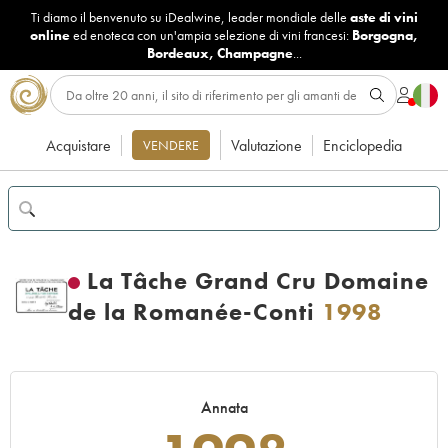
Ti diamo il benvenuto su iDealwine, leader mondiale delle
aste di vini
online
ed enoteca con un'ampia selezione di vini francesi:
Borgogna
,
Bordeaux
,
Champagne
...
Acquistare
Valutazione
Enciclopedia
VENDERE
La Tâche Grand Cru Domaine
de la Romanée-Conti
1998
Annata