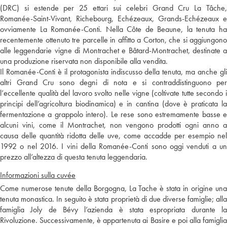
(DRC) si estende per 25 ettari sui celebri Grand Cru La Tâche,
Romanée-Saint-Vivant, Richebourg, Echézeaux, Grands-Echézeaux e
ovviamente La Romanée-Conti. Nella Côte de Beaune, la tenuta ha
recentemente ottenuto tre parcelle in affitto a Corton, che si aggiungono
alle leggendarie vigne di Montrachet e Bâtard-Montrachet, destinate a
una produzione riservata non disponibile alla vendita.
Il Romanée-Conti è il protagonista indiscusso della tenuta, ma anche gli
altri Grand Cru sono degni di nota e si contraddistinguono per
l’eccellente qualità del lavoro svolto nelle vigne (coltivate tutte secondo i
principi dell’agricoltura biodinamica) e in cantina (dove è praticata la
fermentazione a grappolo intero). Le rese sono estremamente basse e
alcuni vini, come il Montrachet, non vengono prodotti ogni anno a
causa delle quantità ridotta delle uve, come accadde per esempio nel
1992 o nel 2016. I vini della Romanée-Conti sono oggi venduti a un
prezzo all’altezza di questa tenuta leggendaria.
Informazioni sulla cuvée
Come numerose tenute della Borgogna, La Tache è stata in origine una
tenuta monastica. In seguito è stata proprietà di due diverse famiglie; alla
famiglia Joly de Bévy l’azienda è stata espropriata durante la
Rivoluzione. Successivamente, è appartenuta ai Basire e poi alla famiglia