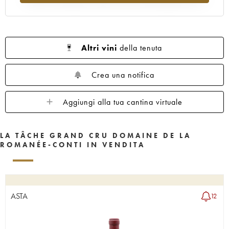
1962
1961
1960
1959
1958
1957
1956
1955
1953
1952
1951
1950
1949
1948
1947
Altri vini
della tenuta
1946
1945
1943
1942
1940
1938
1937
1935
1923
Crea una notifica
Aggiungi alla tua cantina virtuale
LA TÂCHE GRAND CRU DOMAINE DE LA
ROMANÉE-CONTI IN VENDITA
ASTA
12