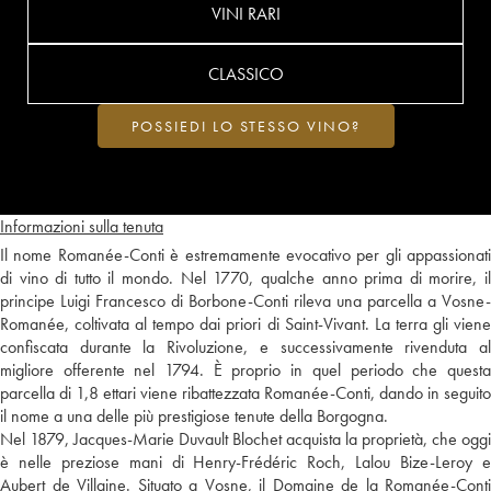
VINI RARI
CLASSICO
POSSIEDI LO STESSO VINO?
Informazioni sulla tenuta
Il nome Romanée-Conti è estremamente evocativo per gli appassionati
di vino di tutto il mondo. Nel 1770, qualche anno prima di morire, il
principe Luigi Francesco di Borbone-Conti rileva una parcella a Vosne-
Romanée, coltivata al tempo dai priori di Saint-Vivant. La terra gli viene
confiscata durante la Rivoluzione, e successivamente rivenduta al
migliore offerente nel 1794. È proprio in quel periodo che questa
parcella di 1,8 ettari viene ribattezzata Romanée-Conti, dando in seguito
il nome a una delle più prestigiose tenute della Borgogna.
Nel 1879, Jacques-Marie Duvault Blochet acquista la proprietà, che oggi
è nelle preziose mani di Henry-Frédéric Roch, Lalou Bize-Leroy e
Aubert de Villaine. Situato a Vosne, il Domaine de la Romanée-Conti