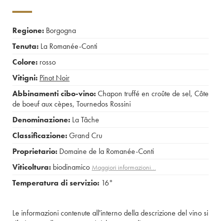
Regione:
Borgogna
Tenuta:
La Romanée-Conti
Colore:
rosso
Vitigni:
Pinot Noir
Abbinamenti cibo-vino:
Chapon truffé en croûte de sel
,
Côte
de boeuf aux cèpes
,
Tournedos Rossini
Denominazione:
La Tâche
Classificazione:
Grand Cru
Proprietario:
Domaine de la Romanée-Conti
Viticoltura:
biodinamico
Maggiori informazioni…
Temperatura di servizio:
16°
Le informazioni contenute all'interno della descrizione del vino si