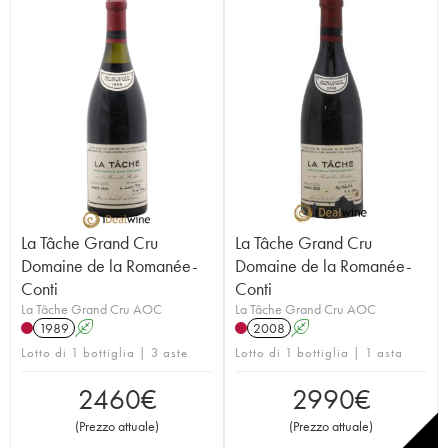
La Tâche Grand Cru
La Tâche Grand Cru
Domaine de la Romanée-
Domaine de la Romanée-
Conti
Conti
La Tâche Grand Cru AOC
La Tâche Grand Cru AOC
1989
A
2008
A
Lotto di 1 bottiglia | 3 aste
Lotto di 1 bottiglia | 1 asta
2460
€
2990
€
(
Prezzo attuale
)
(
Prezzo attuale
)