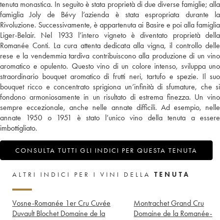
tenuta monastica. In seguito è stata proprietà di due diverse famiglie; alla
famiglia Joly de Bévy l’azienda è stata espropriata durante la
Rivoluzione. Successivamente, è appartenuta ai Basire e poi alla famiglia
Liger-Belair. Nel 1933 l’intero vigneto è diventato proprietà della
Romanée Conti. La cura attenta dedicata alla vigna, il controllo delle
rese e la vendemmia tardiva contribuiscono alla produzione di un vino
aromatico e opulento. Questo vino di un colore intenso, sviluppa uno
straordinario bouquet aromatico di frutti neri, tartufo e spezie. Il suo
bouquet ricco e concentrato sprigiona un’infinità di sfumature, che si
fondono armoniosamente in un risultato di estrema finezza. Un vino
sempre eccezionale, anche nelle annate difficili. Ad esempio, nelle
annate 1950 o 1951 è stato l’unico vino della tenuta a essere
imbottigliato.
CONSULTA TUTTI GLI INDICI PER QUESTA TENUTA
ALTRI INDICI PER I VINI DELLA
TENUTA
Vosne-Romanée 1er Cru Cuvée
Montrachet Grand Cru
Duvault Blochet Domaine de la
Domaine de la Romanée-