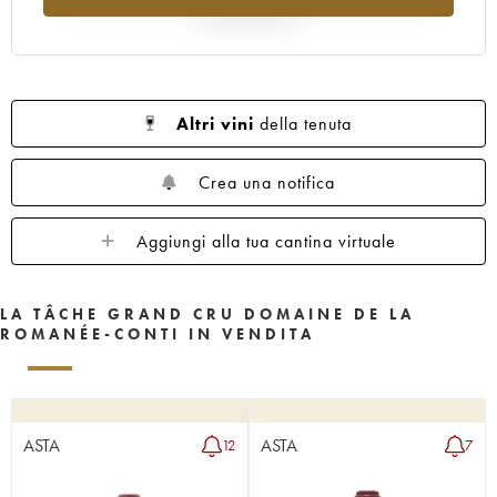
1962
1961
1960
1959
1958
rispetto al 2025
1957
1956
1955
1953
1952
1951
1950
1949
1948
1947
1946
1945
1943
1942
1940
Altri vini
della tenuta
1938
1937
1935
1923
Crea una notifica
Aggiungi alla tua cantina virtuale
LA TÂCHE GRAND CRU DOMAINE DE LA
ROMANÉE-CONTI IN VENDITA
ASTA
ASTA
12
7