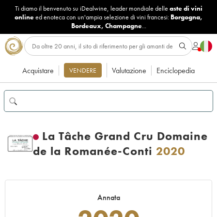
Ti diamo il benvenuto su iDealwine, leader mondiale delle
aste di vini
online
ed enoteca con un'ampia selezione di vini francesi:
Borgogna
,
Bordeaux
,
Champagne
...
Acquistare
Valutazione
Enciclopedia
VENDERE
La Tâche Grand Cru Domaine
de la Romanée-Conti
2020
Annata