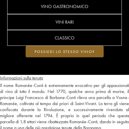
VINO GASTRONOMICO
VINI RARI
CLASSICO
POSSIEDI LO STESSO VINO?
Informazioni sulla tenuta
Il nome Romanée-Conti è estremamente evocativo per gli appassionati
di vino di tutto il mondo. Nel 1770, qualche anno prima di morire, il
principe Luigi Francesco di Borbone-Conti rileva una parcella a Vosne-
Romanée, coltivata al tempo dai priori di Saint-Vivant. La terra gli viene
confiscata durante la Rivoluzione, e successivamente rivenduta al
migliore offerente nel 1794. È proprio in quel periodo che questa
parcella di 1,8 ettari viene ribattezzata Romanée-Conti, dando in seguito
il nome a una delle più prestigiose tenute della Borgogna.