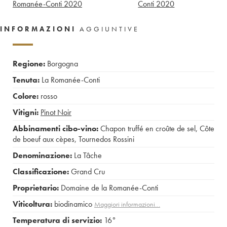
Romanée-Conti
2020
Conti
2020
INFORMAZIONI
AGGIUNTIVE
Regione:
Borgogna
Tenuta:
La Romanée-Conti
Colore:
rosso
Vitigni:
Pinot Noir
Abbinamenti cibo-vino:
Chapon truffé en croûte de sel
,
Côte
de boeuf aux cèpes
,
Tournedos Rossini
Denominazione:
La Tâche
Classificazione:
Grand Cru
Proprietario:
Domaine de la Romanée-Conti
Viticoltura:
biodinamico
Maggiori informazioni…
Temperatura di servizio:
16°