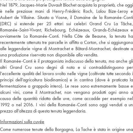
Nel 1879, Jacques-Marie Duvault Blochet acquista la proprietà, che oggi
è nelle preziose mani di Henry-Frédéric Roch, Lalou Bize-Leroy e
Aubert de Villaine. Situato a Vosne, il Domaine de la Romanée-Conti
(DRC) si estende per 25 ettari sui celebri Grand Cru La Tâche,
Romanée-Saint-Vivant, Richebourg, Echézeaux, Grands-Echézeaux e
ovviamente La Romanée-Conti. Nella Côte de Beaune, la tenuta ha
recentemente ottenuto tre parcelle in affitto a Corton, che si aggiungono
alle leggendarie vigne di Montrachet e Bâtard-Montrachet, destinate a
una produzione riservata non disponibile alla vendita.
Il Romanée-Conti è il protagonista indiscusso della tenuta, ma anche gli
altri Grand Cru sono degni di nota e si contraddistinguono per
l’eccellente qualità del lavoro svolto nelle vigne (coltivate tutte secondo i
principi dell’agricoltura biodinamica) e in cantina (dove è praticata la
fermentazione a grappolo intero). Le rese sono estremamente basse e
alcuni vini, come il Montrachet, non vengono prodotti ogni anno a
causa delle quantità ridotta delle uve, come accadde per esempio nel
1992 o nel 2016. I vini della Romanée-Conti sono oggi venduti a un
prezzo all’altezza di questa tenuta leggendaria.
Informazioni sulla cuvée
Come numerose tenute della Borgogna, La Tache è stata in origine una