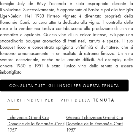
famiglia Joly de Bévy l’azienda è stata espropriata durante la
Rivoluzione. Successivamente, è appartenuta ai Basire e poi alla famiglia
Liger-Belair. Nel 1933 l’intero vigneto è diventato proprietà della
Romanée Conti. La cura attenta dedicata alla vigna, il controllo delle
rese e la vendemmia tardiva contribuiscono alla produzione di un vino
aromatico e opulento. Questo vino di un colore intenso, sviluppa uno
straordinario bouquet aromatico di frutti neri, tartufo e spezie. Il suo
bouquet ricco e concentrato sprigiona un’infinità di sfumature, che si
fondono armoniosamente in un risultato di estrema finezza. Un vino
sempre eccezionale, anche nelle annate difficili. Ad esempio, nelle
annate 1950 o 1951 è stato l’unico vino della tenuta a essere
imbottigliato.
CONSULTA TUTTI GLI INDICI PER QUESTA TENUTA
ALTRI INDICI PER I VINI DELLA
TENUTA
Echezeaux Grand Cru
Grands-Echezeaux Grand Cru
Domaine de la Romanée-Conti
Domaine de la Romanée-Conti
1957
1957