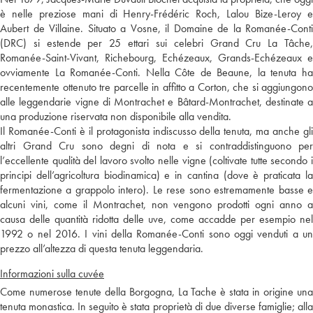
è nelle preziose mani di Henry-Frédéric Roch, Lalou Bize-Leroy e
Aubert de Villaine. Situato a Vosne, il Domaine de la Romanée-Conti
(DRC) si estende per 25 ettari sui celebri Grand Cru La Tâche,
Romanée-Saint-Vivant, Richebourg, Echézeaux, Grands-Echézeaux e
ovviamente La Romanée-Conti. Nella Côte de Beaune, la tenuta ha
recentemente ottenuto tre parcelle in affitto a Corton, che si aggiungono
alle leggendarie vigne di Montrachet e Bâtard-Montrachet, destinate a
una produzione riservata non disponibile alla vendita.
Il Romanée-Conti è il protagonista indiscusso della tenuta, ma anche gli
altri Grand Cru sono degni di nota e si contraddistinguono per
l’eccellente qualità del lavoro svolto nelle vigne (coltivate tutte secondo i
principi dell’agricoltura biodinamica) e in cantina (dove è praticata la
fermentazione a grappolo intero). Le rese sono estremamente basse e
alcuni vini, come il Montrachet, non vengono prodotti ogni anno a
causa delle quantità ridotta delle uve, come accadde per esempio nel
1992 o nel 2016. I vini della Romanée-Conti sono oggi venduti a un
prezzo all’altezza di questa tenuta leggendaria.
Informazioni sulla cuvée
Come numerose tenute della Borgogna, La Tache è stata in origine una
tenuta monastica. In seguito è stata proprietà di due diverse famiglie; alla