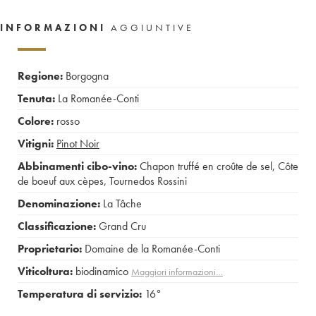
INFORMAZIONI
AGGIUNTIVE
Regione:
Borgogna
Tenuta:
La Romanée-Conti
Colore:
rosso
Vitigni:
Pinot Noir
Abbinamenti cibo-vino:
Chapon truffé en croûte de sel
,
Côte
de boeuf aux cèpes
,
Tournedos Rossini
Denominazione:
La Tâche
Classificazione:
Grand Cru
Proprietario:
Domaine de la Romanée-Conti
Viticoltura:
biodinamico
Maggiori informazioni…
Temperatura di servizio:
16°