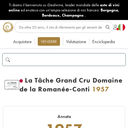
Ti diamo il benvenuto su iDealwine, leader mondiale delle
aste di vini
online
ed enoteca con un'ampia selezione di vini francesi:
Borgogna
,
Bordeaux
,
Champagne
...
Acquistare
Valutazione
Enciclopedia
VENDERE
La Tâche Grand Cru Domaine
de la Romanée-Conti
1957
Annata