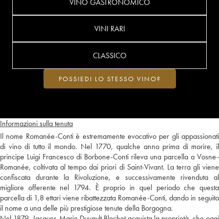
VINO GASTRONOMICO
VINI RARI
CLASSICO
POSSIEDI LO STESSO VINO?
Informazioni sulla tenuta
Il nome Romanée-Conti è estremamente evocativo per gli appassionati
di vino di tutto il mondo. Nel 1770, qualche anno prima di morire, il
principe Luigi Francesco di Borbone-Conti rileva una parcella a Vosne-
Romanée, coltivata al tempo dai priori di Saint-Vivant. La terra gli viene
confiscata durante la Rivoluzione, e successivamente rivenduta al
migliore offerente nel 1794. È proprio in quel periodo che questa
parcella di 1,8 ettari viene ribattezzata Romanée-Conti, dando in seguito
il nome a una delle più prestigiose tenute della Borgogna.
Nel 1879, Jacques-Marie Duvault Blochet acquista la proprietà, che oggi