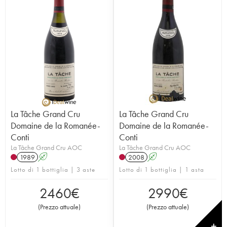
La Tâche Grand Cru
La Tâche Grand Cru
Domaine de la Romanée-
Domaine de la Romanée-
Conti
Conti
La Tâche Grand Cru AOC
La Tâche Grand Cru AOC
1989
A
2008
A
Lotto di 1 bottiglia | 3 aste
Lotto di 1 bottiglia | 1 asta
2460
€
2990
€
(
Prezzo attuale
)
(
Prezzo attuale
)
✕