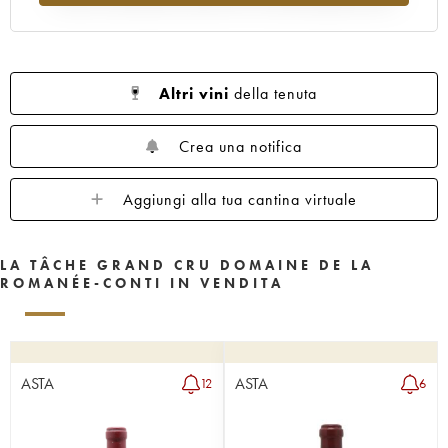
1962
1961
1960
1959
1958
1957
1956
1955
1953
1952
1951
1950
1949
1948
1947
Altri vini
della tenuta
1946
1945
1943
1942
1940
1938
1937
1935
1923
Crea una notifica
Aggiungi alla tua cantina virtuale
LA TÂCHE GRAND CRU DOMAINE DE LA
ROMANÉE-CONTI IN VENDITA
ASTA
ASTA
12
6