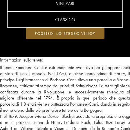
VINI RARI
CLASSICO
POSSIEDI LO STESSO VINO?
Informazioni sulla tenuta
Il nome Romanée-Conti è estremamente evocativo per gli appassionati
di vino di tutto il mondo. Nel 1770, qualche anno prima di morire, il
principe Luigi Francesco di Borbone-Conti rileva una parcella a Vosne-
Romanée, coltivata al tempo dai priori di Saint-Vivant. La terra gli viene
confiscata durante la Rivoluzione, e successivamente rivenduta al
migliore offerente nel 1794. È proprio in quel periodo che questa
parcella di 1,8 ettari viene ribattezzata Romanée-Conti, dando in seguito
il nome a una delle più prestigiose tenute della Borgogna.
Nel 1879, Jacques-Marie Duvault Blochet acquista la proprietà, che oggi
è nelle preziose mani di Henry-Frédéric Roch, Lalou Bize-Leroy e
Aubert de Villaine. Situato a Vosne, il Domaine de la Romanée-Conti