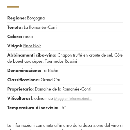
Regione:
Borgogna
Tenuta:
La Romanée-Conti
Colore:
rosso
Vitigni:
Pinot Noir
Abbinamenti cibo-vino:
Chapon truffé en croûte de sel
,
Côte
de boeuf aux cèpes
,
Tournedos Rossini
Denominazione:
La Tâche
Classificazione:
Grand Cru
Proprietario:
Domaine de la Romanée-Conti
Viticoltura:
biodinamico
Maggiori informazioni…
Temperatura di servizio:
16°
Le informazioni contenute all'interno della descrizione del vino si