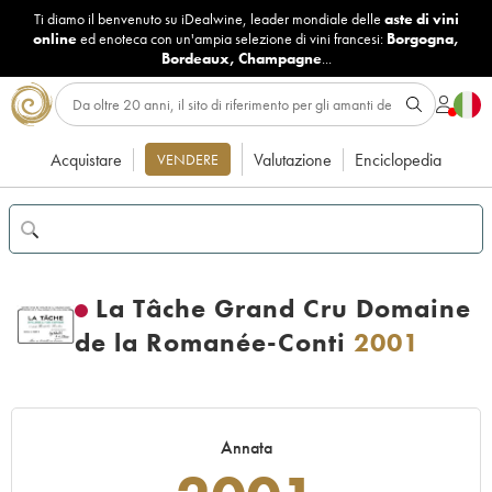
Ti diamo il benvenuto su iDealwine, leader mondiale delle
aste di vini
online
ed enoteca con un'ampia selezione di vini francesi:
Borgogna
,
Bordeaux
,
Champagne
...
Acquistare
Valutazione
Enciclopedia
VENDERE
La Tâche Grand Cru Domaine
de la Romanée-Conti
2001
Annata