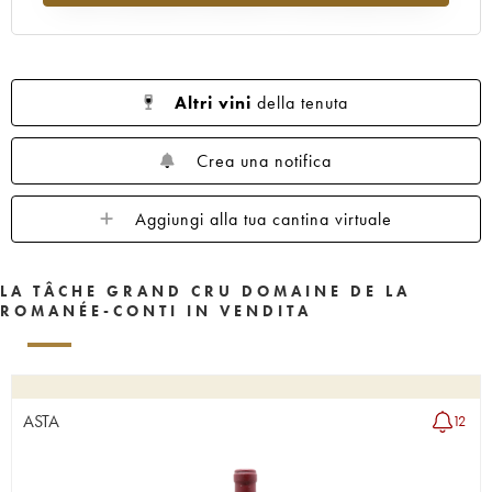
1962
1961
1960
1959
1958
1957
1956
1955
1953
1952
1951
1950
1949
1948
1947
Altri vini
della tenuta
1946
1945
1943
1942
1940
1938
1937
1935
1923
Crea una notifica
Aggiungi alla tua cantina virtuale
LA TÂCHE GRAND CRU DOMAINE DE LA
ROMANÉE-CONTI IN VENDITA
ASTA
12