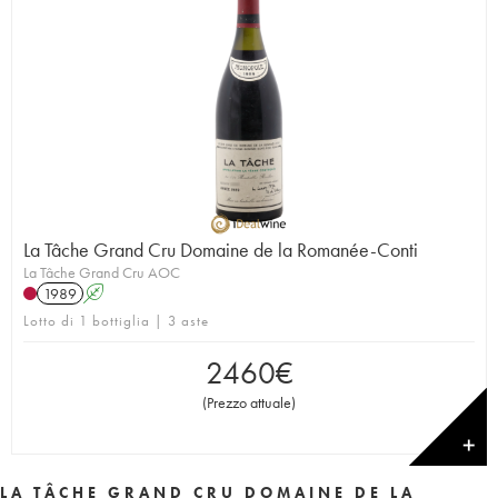
La Tâche Grand Cru Domaine de la Romanée-Conti
La Tâche Grand Cru AOC
1989
A
Lotto di 1 bottiglia | 3 aste
2460
€
(
Prezzo attuale
)
✕
LA TÂCHE GRAND CRU DOMAINE DE LA