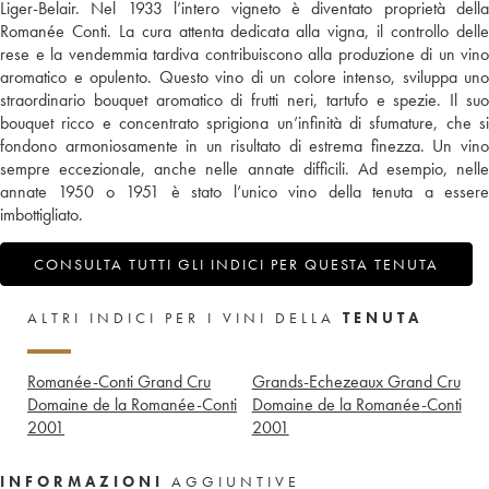
Liger-Belair. Nel 1933 l’intero vigneto è diventato proprietà della
Romanée Conti. La cura attenta dedicata alla vigna, il controllo delle
rese e la vendemmia tardiva contribuiscono alla produzione di un vino
aromatico e opulento. Questo vino di un colore intenso, sviluppa uno
straordinario bouquet aromatico di frutti neri, tartufo e spezie. Il suo
bouquet ricco e concentrato sprigiona un’infinità di sfumature, che si
fondono armoniosamente in un risultato di estrema finezza. Un vino
sempre eccezionale, anche nelle annate difficili. Ad esempio, nelle
annate 1950 o 1951 è stato l’unico vino della tenuta a essere
imbottigliato.
CONSULTA TUTTI GLI INDICI PER QUESTA TENUTA
ALTRI INDICI PER I VINI DELLA
TENUTA
Romanée-Conti Grand Cru
Grands-Echezeaux Grand Cru
Domaine de la Romanée-Conti
Domaine de la Romanée-Conti
2001
2001
INFORMAZIONI
AGGIUNTIVE