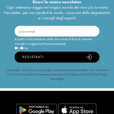
Ricevi la nostra newsletter
Ogni settimana viaggia nel magico mondo del vino con la nostra
Newsletter, per non perderti le novità, i resoconti delle degustazioni
e i consigli degli esperti!
Accetto il tracciamento delle mie email al fine di ricevere
consigli e suggerimenti personalizzati
Sì
No
REGISTRATI
Iscrivendoti, dai il tuo consenso per ricevere le nostre newsletter. Puoi annullare
l’iscrizione in qualsiasi momento attraverso il link disponibile alla fine di ogni
messaggio.