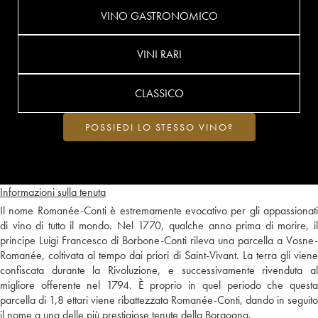
VINO GASTRONOMICO
VINI RARI
CLASSICO
POSSIEDI LO STESSO VINO?
Informazioni sulla tenuta
Il nome Romanée-Conti è estremamente evocativo per gli appassionati
di vino di tutto il mondo. Nel 1770, qualche anno prima di morire, il
principe Luigi Francesco di Borbone-Conti rileva una parcella a Vosne-
Romanée, coltivata al tempo dai priori di Saint-Vivant. La terra gli viene
confiscata durante la Rivoluzione, e successivamente rivenduta al
migliore offerente nel 1794. È proprio in quel periodo che questa
parcella di 1,8 ettari viene ribattezzata Romanée-Conti, dando in seguito
il nome a una delle più prestigiose tenute della Borgogna.