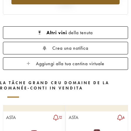
1962
1961
1960
1959
1958
al 2025
1957
1956
1955
1953
1952
1951
1950
1949
1948
1947
1946
1945
1943
1942
1940
Altri vini
della tenuta
1938
1937
1935
1923
Crea una notifica
Aggiungi alla tua cantina virtuale
LA TÂCHE GRAND CRU DOMAINE DE LA
ROMANÉE-CONTI IN VENDITA
ASTA
ASTA
12
6