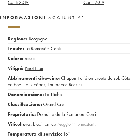
Conti
2019
Conti
2019
INFORMAZIONI
AGGIUNTIVE
Regione:
Borgogna
Tenuta:
La Romanée-Conti
Colore:
rosso
Vitigni:
Pinot Noir
Abbinamenti cibo-vino:
Chapon truffé en croûte de sel
,
Côte
de boeuf aux cèpes
,
Tournedos Rossini
Denominazione:
La Tâche
Classificazione:
Grand Cru
Proprietario:
Domaine de la Romanée-Conti
Viticoltura:
biodinamico
Maggiori informazioni…
Temperatura di servizio:
16°