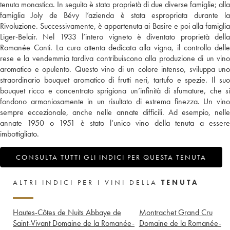
tenuta monastica. In seguito è stata proprietà di due diverse famiglie; alla
famiglia Joly de Bévy l’azienda è stata espropriata durante la
Rivoluzione. Successivamente, è appartenuta ai Basire e poi alla famiglia
Liger-Belair. Nel 1933 l’intero vigneto è diventato proprietà della
Romanée Conti. La cura attenta dedicata alla vigna, il controllo delle
rese e la vendemmia tardiva contribuiscono alla produzione di un vino
aromatico e opulento. Questo vino di un colore intenso, sviluppa uno
straordinario bouquet aromatico di frutti neri, tartufo e spezie. Il suo
bouquet ricco e concentrato sprigiona un’infinità di sfumature, che si
fondono armoniosamente in un risultato di estrema finezza. Un vino
sempre eccezionale, anche nelle annate difficili. Ad esempio, nelle
annate 1950 o 1951 è stato l’unico vino della tenuta a essere
imbottigliato.
CONSULTA TUTTI GLI INDICI PER QUESTA TENUTA
ALTRI INDICI PER I VINI DELLA
TENUTA
Hautes-Côtes de Nuits Abbaye de
Montrachet Grand Cru
Saint-Vivant Domaine de la Romanée-
Domaine de la Romanée-