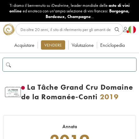
Ti diamo il benvenuto su iDealwine, leader mondiale delle
aste di vini
online
ed enoteca con un'ampia selezione di vini francesi:
Borgogna
,
Bordeaux
,
Champagne
...
Acquistare
Valutazione
Enciclopedia
VENDERE
La Tâche Grand Cru Domaine
de la Romanée-Conti
2019
Annata