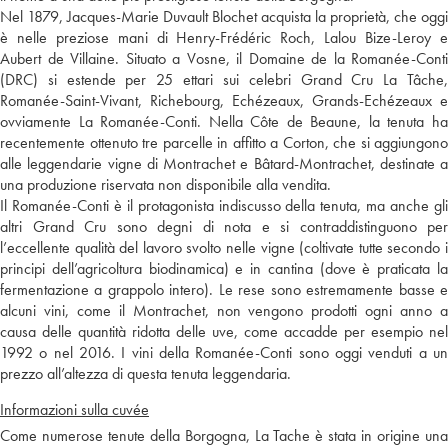
Nel 1879, Jacques-Marie Duvault Blochet acquista la proprietà, che oggi
è nelle preziose mani di Henry-Frédéric Roch, Lalou Bize-Leroy e
Aubert de Villaine. Situato a Vosne, il Domaine de la Romanée-Conti
(DRC) si estende per 25 ettari sui celebri Grand Cru La Tâche,
Romanée-Saint-Vivant, Richebourg, Echézeaux, Grands-Echézeaux e
ovviamente La Romanée-Conti. Nella Côte de Beaune, la tenuta ha
recentemente ottenuto tre parcelle in affitto a Corton, che si aggiungono
alle leggendarie vigne di Montrachet e Bâtard-Montrachet, destinate a
una produzione riservata non disponibile alla vendita.
Il Romanée-Conti è il protagonista indiscusso della tenuta, ma anche gli
altri Grand Cru sono degni di nota e si contraddistinguono per
l’eccellente qualità del lavoro svolto nelle vigne (coltivate tutte secondo i
principi dell’agricoltura biodinamica) e in cantina (dove è praticata la
fermentazione a grappolo intero). Le rese sono estremamente basse e
alcuni vini, come il Montrachet, non vengono prodotti ogni anno a
causa delle quantità ridotta delle uve, come accadde per esempio nel
1992 o nel 2016. I vini della Romanée-Conti sono oggi venduti a un
prezzo all’altezza di questa tenuta leggendaria.
Informazioni sulla cuvée
Come numerose tenute della Borgogna, La Tache è stata in origine una