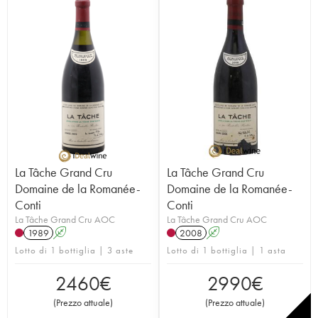
La Tâche Grand Cru
La Tâche Grand Cru
Domaine de la Romanée-
Domaine de la Romanée-
Conti
Conti
La Tâche Grand Cru AOC
La Tâche Grand Cru AOC
1989
A
2008
A
Lotto di 1 bottiglia | 3 aste
Lotto di 1 bottiglia | 1 asta
2460
€
2990
€
(
Prezzo attuale
)
(
Prezzo attuale
)