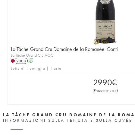
1957
1956
1955
1953
1952
1951
1950
1949
1948
1947
1946
1945
1943
1942
1940
1938
1937
1935
1923
La Tâche Grand Cru Domaine de la Romanée-Conti
La Tâche Grand Cru AOC
2008
A
Lotto di 1 bottiglia | 1 asta
2990
€
(
Prezzo attuale
)
LA TÂCHE GRAND CRU DOMAINE DE LA ROMA
INFORMAZIONI SULLA TENUTA E SULLA CUVÉE