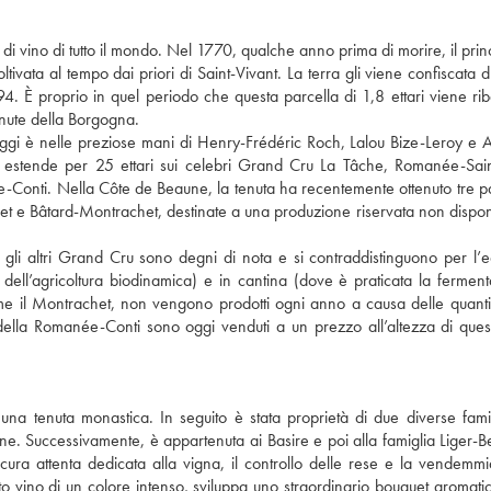
 vino di tutto il mondo. Nel 1770, qualche anno prima di morire, il princ
ata al tempo dai priori di Saint-Vivant. La terra gli viene confiscata d
4. È proprio in quel periodo che questa parcella di 1,8 ettari viene rib
enute della Borgogna.
ggi è nelle preziose mani di Henry-Frédéric Roch, Lalou Bize-Leroy e 
 estende per 25 ettari sui celebri Grand Cru La Tâche, Romanée-Sain
nti. Nella Côte de Beaune, la tenuta ha recentemente ottenuto tre pa
et e Bâtard-Montrachet, destinate a una produzione riservata non disponi
 gli altri Grand Cru sono degni di nota e si contraddistinguono per l’e
pi dell’agricoltura biodinamica) e in cantina (dove è praticata la fermen
e il Montrachet, non vengono prodotti ogni anno a causa delle quantit
lla Romanée-Conti sono oggi venduti a un prezzo all’altezza di ques
a tenuta monastica. In seguito è stata proprietà di due diverse famig
one. Successivamente, è appartenuta ai Basire e poi alla famiglia Liger-Be
cura attenta dedicata alla vigna, il controllo delle rese e la vendemmi
 vino di un colore intenso, sviluppa uno straordinario bouquet aromatico 