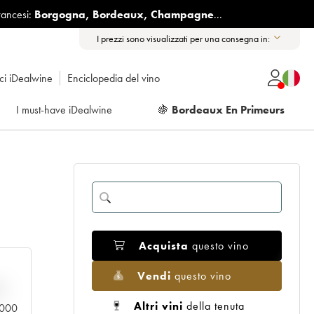
rancesi:
Borgogna
,
Bordeaux
,
Champagne
...
I prezzi sono visualizzati per una consegna in:
ici iDealwine
Enciclopedia del vino
I must-have iDealwine
🍇
Bordeaux En Primeurs
Acquista
questo vino
Vendi
questo vino
n
Altri vini
della tenuta
0.000