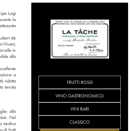
ipe Luigi
urante la
attezzata
Aubert de
t-Vivant,
rcelle in
bile alla
ccellente
tazione a
à ridotta
FRUTTI ROSSI
ta tenuta
VINO GASTRONOMICO
VINI RARI
lie; alla
lair. Nel
CLASSICO
a tardiva
di frutti