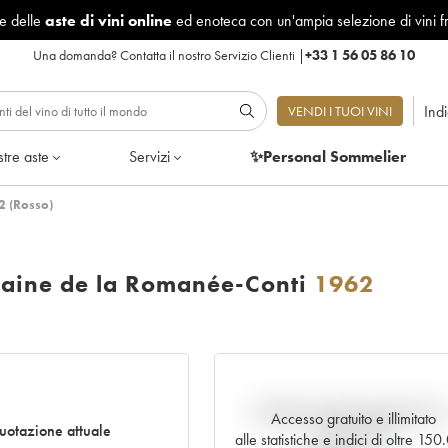
le delle
aste di vini online
ed enoteca con un'ampia selezione di vini f
Una domanda?
Contatta il nostro Servizio Clienti
|
+33 1 56 05 86 10
Ind
VENDI I TUOI VINI
tre aste
Servizi
✨Personal Sommelier
2 (Rosso)
aine de la Romanée-Conti
1962
Andamento della quotazione i
Accesso gratuito e illimitato
uotazione attuale
tempo reale
alle statistiche e indici di oltre 15