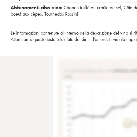
Abbinamenti cibo-vino:
Chapon truffé en croûte de sel
,
Côte d
boeuf aux cèpes
,
Tournedos Rossini
Le informazioni contenute all'interno della descrizione del vino si r
Attenzione: questo testo è tutelato dai diritti d'autore. È vietato co