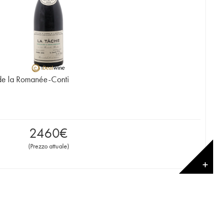
de la Romanée-Conti
2460
€
(
Prezzo attuale
)
✕