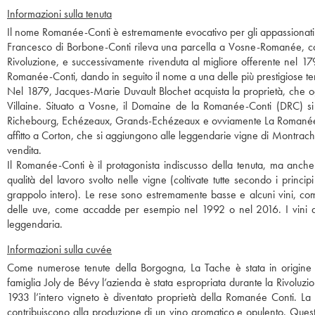
Informazioni sulla tenuta
Il nome Romanée-Conti è estremamente evocativo per gli appassionati di
Francesco di Borbone-Conti rileva una parcella a Vosne-Romanée, coltiv
Rivoluzione, e successivamente rivenduta al migliore offerente nel 179
Romanée-Conti, dando in seguito il nome a una delle più prestigiose t
Nel 1879, Jacques-Marie Duvault Blochet acquista la proprietà, che o
Villaine. Situato a Vosne, il Domaine de la Romanée-Conti (DRC) si
Richebourg, Echézeaux, Grands-Echézeaux e ovviamente La Romanée-Co
affitto a Corton, che si aggiungono alle leggendarie vigne di Montrach
vendita.
Il Romanée-Conti è il protagonista indiscusso della tenuta, ma anche
qualità del lavoro svolto nelle vigne (coltivate tutte secondo i princi
grappolo intero). Le rese sono estremamente basse e alcuni vini, com
delle uve, come accadde per esempio nel 1992 o nel 2016. I vini de
leggendaria.
Informazioni sulla cuvée
Come numerose tenute della Borgogna, La Tache è stata in origine un
famiglia Joly de Bévy l’azienda è stata espropriata durante la Rivoluzi
1933 l’intero vigneto è diventato proprietà della Romanée Conti. La 
contribuiscono alla produzione di un vino aromatico e opulento. Questo