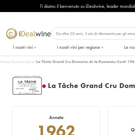
Ti diamo il benvenuto su iDealwine, leader mondia
I nostri vini
I nostri vini per regione
Le nos
Home
/
Ricerca indice
/
La Tâche Grand Cru Domaine de la Romanée-Conti 196
La Tâche Grand Cru Dom
Annata
1962
Q