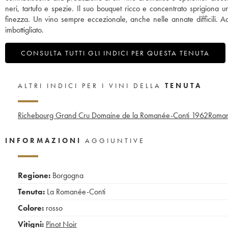
neri, tartufo e spezie. Il suo bouquet ricco e concentrato sprigiona u
finezza. Un vino sempre eccezionale, anche nelle annate difficili. A
imbottigliato.
CONSULTA TUTTI GLI INDICI PER QUESTA TENUTA
ALTRI INDICI PER I VINI DELLA
TENUTA
Richebourg Grand Cru Domaine de la Romanée-Conti
1962
Roman
INFORMAZIONI
AGGIUNTIVE
Regione:
Borgogna
Tenuta:
La Romanée-Conti
Colore:
rosso
Vitigni:
Pinot Noir