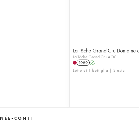
La Tâche Grand Cru Domaine 
La Tâche Grand Cru AOC
1989
A
Lotto di 1 bottiglia | 3 aste
NÉE-CONTI