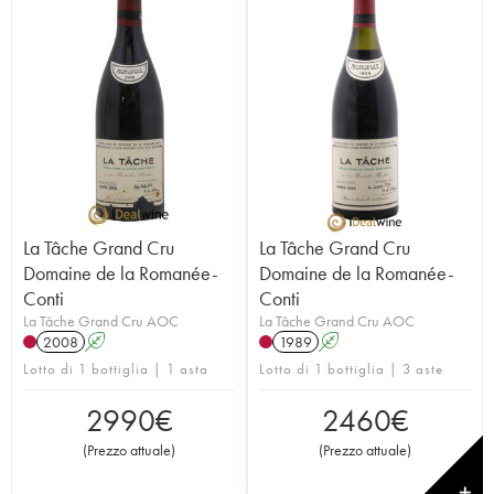
La Tâche Grand Cru
La Tâche Grand Cru
Domaine de la Romanée-
Domaine de la Romanée-
Conti
Conti
La Tâche Grand Cru AOC
La Tâche Grand Cru AOC
2008
A
1989
A
Lotto di 1 bottiglia | 1 asta
Lotto di 1 bottiglia | 3 aste
2990
€
2460
€
(
Prezzo attuale
)
(
Prezzo attuale
)
✕