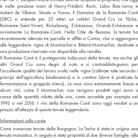
è nelle preziose mani di Henry-Frédéric Roch, Lalou Bize-Leroy e
Aubert de Villaine. Situato a Vosne, il Domaine de la Romanée-Conti
(DRC) si estende per 25 ettari sui celebri Grand Cru La Tâche,
Romanée-Saint-Vivant, Richebourg, Echézeaux, Grands-Echézeaux e
ovviamente La Romanée-Conti. Nella Côte de Beaune, la tenuta ha
recentemente ottenuto tre parcelle in affitto a Corton, che si aggiungono
alle leggendarie vigne di Montrachet e Bâtard-Montrachet, destinate a
una produzione riservata non disponibile alla vendita.
Il Romanée-Conti è il protagonista indiscusso della tenuta, ma anche gli
altri Grand Cru sono degni di nota e si contraddistinguono per
l’eccellente qualità del lavoro svolto nelle vigne (coltivate tutte secondo i
principi dell’agricoltura biodinamica) e in cantina (dove è praticata la
fermentazione a grappolo intero). Le rese sono estremamente basse e
alcuni vini, come il Montrachet, non vengono prodotti ogni anno a
causa delle quantità ridotta delle uve, come accadde per esempio nel
1992 o nel 2016. I vini della Romanée-Conti sono oggi venduti a un
prezzo all’altezza di questa tenuta leggendaria.
Informazioni sulla cuvée
Come numerose tenute della Borgogna, La Tache è stata in origine una
tenuta monastica. In seguito è stata proprietà di due diverse famiglie; alla