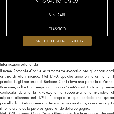
VINO GASTRONOMICO
VINI RARI
CLASSICO
POSSIEDI LO STESSO VINO?
Informazioni sulla tenuta
Il nome Romanée-Conti è estremamente evocativo per gli appassionati
di vino di tutto il mondo. Nel 1770, qualche anno prima di morire, il
principe Luigi Francesco di Borbone-Conti rileva una parcella a Vosne-
Romanée, coltivata al tempo dai priori di Saint-Vivant. La terra gli viene
confiscata durante la Rivoluzione, e successivamente rivenduta al
migliore offerente nel 1794. È proprio in quel periodo che questa
parcella di 1,8 ettari viene ribattezzata Romanée-Conti, dando in seguito
il nome a una delle più prestigiose tenute della Borgogna.
Nel 1879, Jacques-Marie Duvault Blochet acquista la proprietà, che oggi