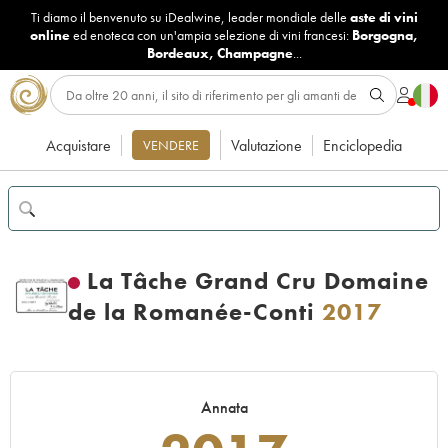
Ti diamo il benvenuto su iDealwine, leader mondiale delle
aste di vini
online
ed enoteca con un'ampia selezione di vini francesi:
Borgogna
,
Bordeaux
,
Champagne
...
Acquistare
Valutazione
Enciclopedia
VENDERE
La Tâche Grand Cru Domaine
de la Romanée-Conti
2017
Annata