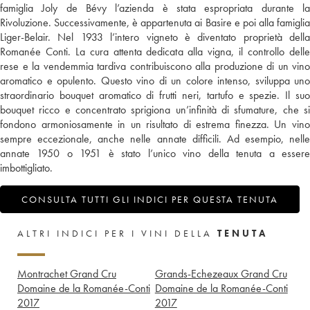
famiglia Joly de Bévy l’azienda è stata espropriata durante la
Rivoluzione. Successivamente, è appartenuta ai Basire e poi alla famiglia
Liger-Belair. Nel 1933 l’intero vigneto è diventato proprietà della
Romanée Conti. La cura attenta dedicata alla vigna, il controllo delle
rese e la vendemmia tardiva contribuiscono alla produzione di un vino
aromatico e opulento. Questo vino di un colore intenso, sviluppa uno
straordinario bouquet aromatico di frutti neri, tartufo e spezie. Il suo
bouquet ricco e concentrato sprigiona un’infinità di sfumature, che si
fondono armoniosamente in un risultato di estrema finezza. Un vino
sempre eccezionale, anche nelle annate difficili. Ad esempio, nelle
annate 1950 o 1951 è stato l’unico vino della tenuta a essere
imbottigliato.
CONSULTA TUTTI GLI INDICI PER QUESTA TENUTA
ALTRI INDICI PER I VINI DELLA
TENUTA
Montrachet Grand Cru
Grands-Echezeaux Grand Cru
Domaine de la Romanée-Conti
Domaine de la Romanée-Conti
2017
2017