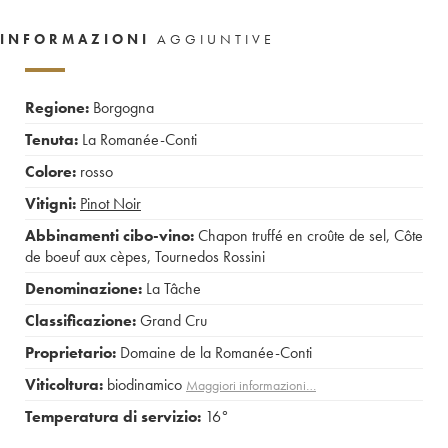
INFORMAZIONI
AGGIUNTIVE
Regione:
Borgogna
Tenuta:
La Romanée-Conti
Colore:
rosso
Vitigni:
Pinot Noir
Abbinamenti cibo-vino:
Chapon truffé en croûte de sel
,
Côte
de boeuf aux cèpes
,
Tournedos Rossini
Denominazione:
La Tâche
Classificazione:
Grand Cru
Proprietario:
Domaine de la Romanée-Conti
Viticoltura:
biodinamico
Maggiori informazioni…
Temperatura di servizio:
16°