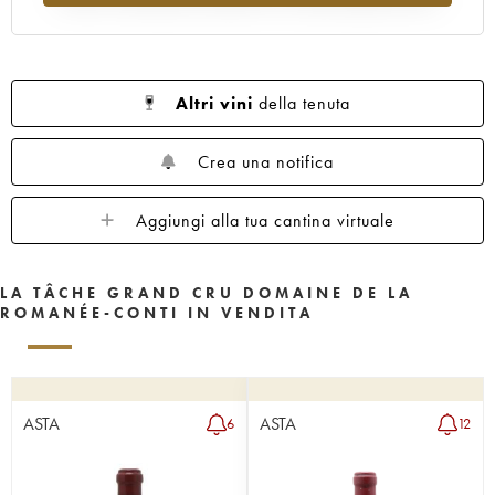
1962
1961
1960
1959
1958
1957
1956
1955
1953
1952
1951
1950
1949
1948
1947
Altri vini
della tenuta
1946
1945
1943
1942
1940
1938
1937
1935
1923
Crea una notifica
Aggiungi alla tua cantina virtuale
LA TÂCHE GRAND CRU DOMAINE DE LA
ROMANÉE-CONTI IN VENDITA
ASTA
ASTA
6
12