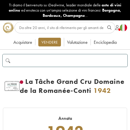
Ti diamo il benvenuto su iDealwine, leader mondiale delle
aste di vini
online
ed enoteca con un'ampia selezione di vini francesi:
Borgogna
,
Bordeaux
,
Champagne
...
Acquistare
Valutazione
Enciclopedia
VENDERE
La Tâche Grand Cru Domaine
de la Romanée-Conti
1942
Annata