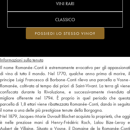
VINI RARI
CLASSICO
POSSIEDI LO STESSO VINO?
Informazioni sulla tenuta
Il nome Romanée-Conti è estremamente evocativo per gli appassionati
di vino di tutto il mondo. Nel 1770, qualche anno prima di morire, il
principe Luigi Francesco di Borbone-Conti rileva una parcella a Vosne-
Romanée, coltivata al tempo dai priori di Saint-Vivant. La terra gli viene
confiscata durante la Rivoluzione, e successivamente rivenduta al
migliore offerente nel 1794. È proprio in quel periodo che questa
parcella di 1,8 ettari viene ribattezzata Romanée-Conti, dando in seguito
il nome a una delle più prestigiose tenute della Borgogna.
Nel 1879, Jacques-Marie Duvault Blochet acquista la proprietà, che oggi
è nelle preziose mani di Henry-Frédéric Roch, Lalou Bize-Leroy e
Aubert de Villaine. Situato a Vosne, il Domaine de la Romanée-Conti