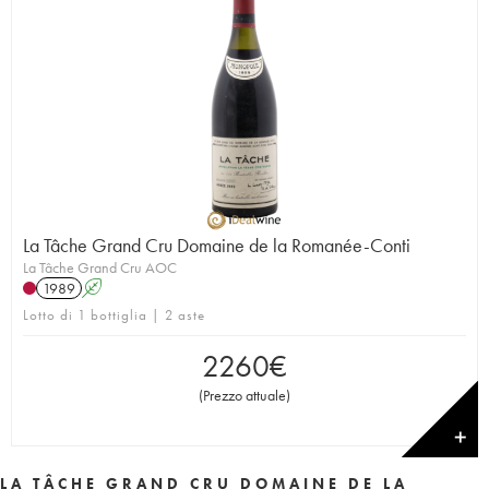
La Tâche Grand Cru Domaine de la Romanée-Conti
La Tâche Grand Cru AOC
1989
A
Lotto di 1 bottiglia | 2 aste
2260
€
(
Prezzo attuale
)
✕
LA TÂCHE GRAND CRU DOMAINE DE LA