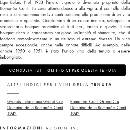
Liger-Belair. Nel 1933 l’intero vigneto è diventato proprietà della
Romanée Conti. La cura attenta dedicata alla vigna, il controllo delle
rese e la vendemmia tardiva contribuiscono alla produzione di un vino
aromatico e opulento. Questo vino di un colore intenso, sviluppa uno
straordinario bouquet aromatico di frutti neri, tartufo e spezie. Il suo
bouquet ricco e concentrato sprigiona un’infinità di sfumature, che si
fondono armoniosamente in un risultato di estrema finezza. Un vino
sempre eccezionale, anche nelle annate difficili. Ad esempio, nelle
annate 1950 o 1951 è stato l’unico vino della tenuta a essere
imbottigliato.
CONSULTA TUTTI GLI INDICI PER QUESTA TENUTA
ALTRI INDICI PER I VINI DELLA
TENUTA
Grands-Echezeaux Grand Cru
Romanée-Conti Grand Cru
Domaine de la Romanée-Conti
Domaine de la Romanée-Conti
1942
1942
INFORMAZIONI
AGGIUNTIVE