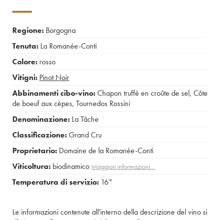
Regione:
Borgogna
Tenuta:
La Romanée-Conti
Colore:
rosso
Vitigni:
Pinot Noir
Abbinamenti cibo-vino:
Chapon truffé en croûte de sel
,
Côte
de boeuf aux cèpes
,
Tournedos Rossini
Denominazione:
La Tâche
Classificazione:
Grand Cru
Proprietario:
Domaine de la Romanée-Conti
Viticoltura:
biodinamico
Maggiori informazioni…
Temperatura di servizio:
16°
Le informazioni contenute all'interno della descrizione del vino si