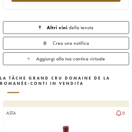
1962
1961
1960
1959
1958
1957
1956
1955
1953
1952
1951
1950
1949
1948
1947
Altri vini
della tenuta
1946
1945
1943
1942
1940
1938
1937
1935
1923
Crea una notifica
Aggiungi alla tua cantina virtuale
LA TÂCHE GRAND CRU DOMAINE DE LA
ROMANÉE-CONTI IN VENDITA
ASTA
12