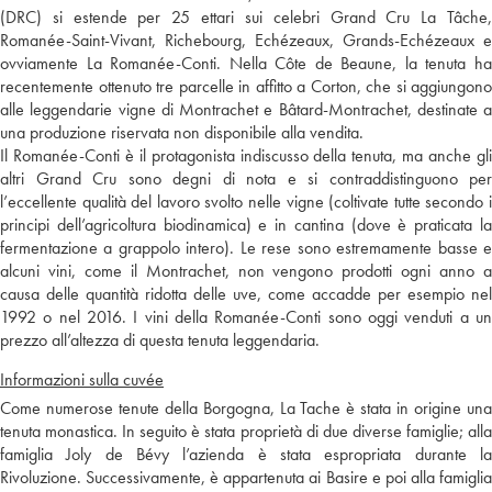
(DRC) si estende per 25 ettari sui celebri Grand Cru La Tâche,
Romanée-Saint-Vivant, Richebourg, Echézeaux, Grands-Echézeaux e
ovviamente La Romanée-Conti. Nella Côte de Beaune, la tenuta ha
recentemente ottenuto tre parcelle in affitto a Corton, che si aggiungono
alle leggendarie vigne di Montrachet e Bâtard-Montrachet, destinate a
una produzione riservata non disponibile alla vendita.
Il Romanée-Conti è il protagonista indiscusso della tenuta, ma anche gli
altri Grand Cru sono degni di nota e si contraddistinguono per
l’eccellente qualità del lavoro svolto nelle vigne (coltivate tutte secondo i
principi dell’agricoltura biodinamica) e in cantina (dove è praticata la
fermentazione a grappolo intero). Le rese sono estremamente basse e
alcuni vini, come il Montrachet, non vengono prodotti ogni anno a
causa delle quantità ridotta delle uve, come accadde per esempio nel
1992 o nel 2016. I vini della Romanée-Conti sono oggi venduti a un
prezzo all’altezza di questa tenuta leggendaria.
Informazioni sulla cuvée
Come numerose tenute della Borgogna, La Tache è stata in origine una
tenuta monastica. In seguito è stata proprietà di due diverse famiglie; alla
famiglia Joly de Bévy l’azienda è stata espropriata durante la
Rivoluzione. Successivamente, è appartenuta ai Basire e poi alla famiglia