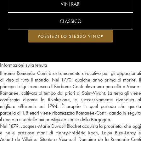
VINI RARI
CLASSICO
POSSIEDI LO STESSO VINO?
Informazioni sulla tenuta
Il nome Romanée-Conti è estremamente evocativo per gli appassionati
di vino di tutto il mondo. Nel 1770, qualche anno prima di morire, il
principe Luigi Francesco di Borbone-Conti rileva una parcella a Vosne-
Romanée, coltivata al tempo dai priori di Saint-Vivant. La terra gli viene
confiscata durante la Rivoluzione, e successivamente rivenduta al
migliore offerente nel 1794. È proprio in quel periodo che questa
parcella di 1,8 ettari viene ribattezzata Romanée-Conti, dando in seguito
il nome a una delle più prestigiose tenute della Borgogna.
Nel 1879, Jacques-Marie Duvault Blochet acquista la proprietà, che oggi
è nelle preziose mani di Henry-Frédéric Roch, Lalou Bize-Leroy e
Aubert de Villaine. Situato a Vosne, il Domaine de la Romanée-Conti