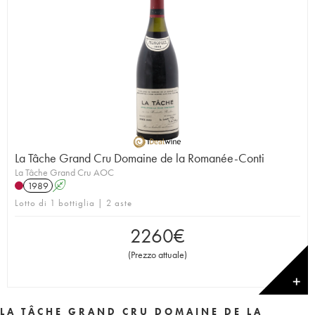
La Tâche Grand Cru Domaine de la Romanée-Conti
La Tâche Grand Cru AOC
1989
A
Lotto di 1 bottiglia | 2 aste
2260
€
(
Prezzo attuale
)
✕
LA TÂCHE GRAND CRU DOMAINE DE LA