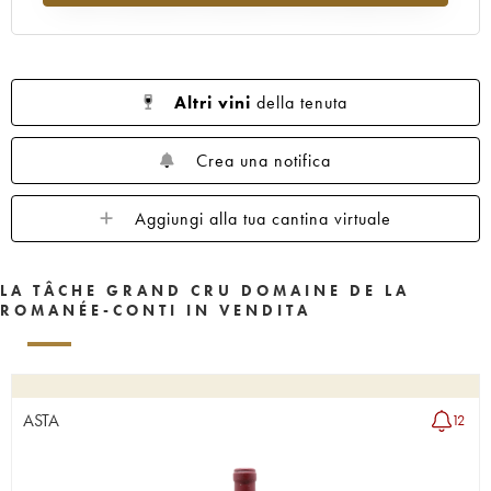
1962
1961
1960
1959
1958
1957
1956
1955
1953
1952
1951
1950
1949
1948
1947
Altri vini
della tenuta
1946
1945
1943
1942
1940
1938
1937
1935
1923
Crea una notifica
Aggiungi alla tua cantina virtuale
LA TÂCHE GRAND CRU DOMAINE DE LA
ROMANÉE-CONTI IN VENDITA
ASTA
12