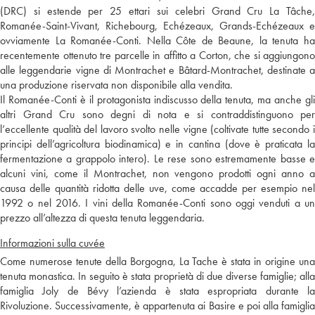
(DRC) si estende per 25 ettari sui celebri Grand Cru La Tâche,
Romanée-Saint-Vivant, Richebourg, Echézeaux, Grands-Echézeaux e
ovviamente La Romanée-Conti. Nella Côte de Beaune, la tenuta ha
recentemente ottenuto tre parcelle in affitto a Corton, che si aggiungono
alle leggendarie vigne di Montrachet e Bâtard-Montrachet, destinate a
una produzione riservata non disponibile alla vendita.
Il Romanée-Conti è il protagonista indiscusso della tenuta, ma anche gli
altri Grand Cru sono degni di nota e si contraddistinguono per
l’eccellente qualità del lavoro svolto nelle vigne (coltivate tutte secondo i
principi dell’agricoltura biodinamica) e in cantina (dove è praticata la
fermentazione a grappolo intero). Le rese sono estremamente basse e
alcuni vini, come il Montrachet, non vengono prodotti ogni anno a
causa delle quantità ridotta delle uve, come accadde per esempio nel
1992 o nel 2016. I vini della Romanée-Conti sono oggi venduti a un
prezzo all’altezza di questa tenuta leggendaria.
Informazioni sulla cuvée
Come numerose tenute della Borgogna, La Tache è stata in origine una
tenuta monastica. In seguito è stata proprietà di due diverse famiglie; alla
famiglia Joly de Bévy l’azienda è stata espropriata durante la
Rivoluzione. Successivamente, è appartenuta ai Basire e poi alla famiglia