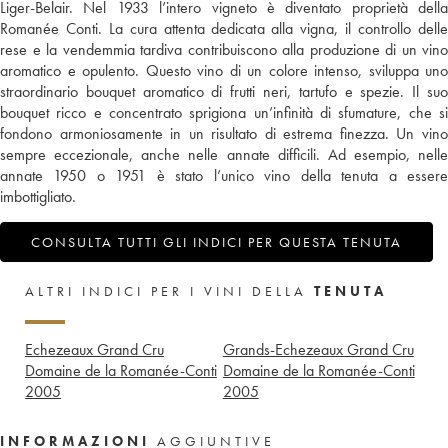
Liger-Belair. Nel 1933 l’intero vigneto è diventato proprietà della
Romanée Conti. La cura attenta dedicata alla vigna, il controllo delle
rese e la vendemmia tardiva contribuiscono alla produzione di un vino
aromatico e opulento. Questo vino di un colore intenso, sviluppa uno
straordinario bouquet aromatico di frutti neri, tartufo e spezie. Il suo
bouquet ricco e concentrato sprigiona un’infinità di sfumature, che si
fondono armoniosamente in un risultato di estrema finezza. Un vino
sempre eccezionale, anche nelle annate difficili. Ad esempio, nelle
annate 1950 o 1951 è stato l’unico vino della tenuta a essere
imbottigliato.
CONSULTA TUTTI GLI INDICI PER QUESTA TENUTA
ALTRI INDICI PER I VINI DELLA
TENUTA
Echezeaux Grand Cru
Grands-Echezeaux Grand Cru
Domaine de la Romanée-Conti
Domaine de la Romanée-Conti
2005
2005
INFORMAZIONI
AGGIUNTIVE