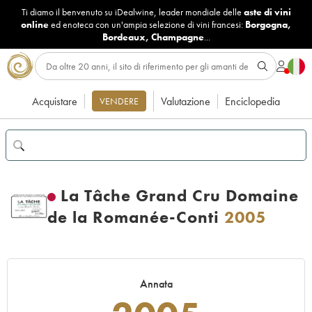
Ti diamo il benvenuto su iDealwine, leader mondiale delle
aste di vini
online
ed enoteca con un'ampia selezione di vini francesi:
Borgogna
,
Bordeaux
,
Champagne
...
Acquistare
Valutazione
Enciclopedia
VENDERE
La Tâche Grand Cru Domaine
de la Romanée-Conti
2005
Annata