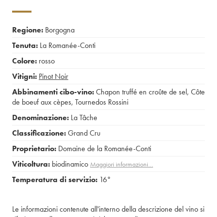
Regione:
Borgogna
Tenuta:
La Romanée-Conti
Colore:
rosso
Vitigni:
Pinot Noir
Abbinamenti cibo-vino:
Chapon truffé en croûte de sel
,
Côte
de boeuf aux cèpes
,
Tournedos Rossini
Denominazione:
La Tâche
Classificazione:
Grand Cru
Proprietario:
Domaine de la Romanée-Conti
Viticoltura:
biodinamico
Maggiori informazioni…
Temperatura di servizio:
16°
Le informazioni contenute all'interno della descrizione del vino si