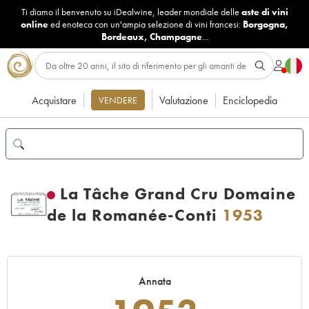
Ti diamo il benvenuto su iDealwine, leader mondiale delle
aste di vini
online
ed enoteca con un'ampia selezione di vini francesi:
Borgogna
,
Bordeaux
,
Champagne
...
Acquistare
Valutazione
Enciclopedia
VENDERE
La Tâche Grand Cru Domaine
de la Romanée-Conti
1953
Annata