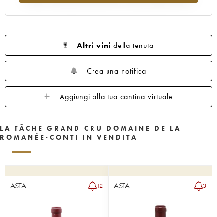
1962
1961
1960
1959
1958
1957
1956
1955
1953
1952
1951
1950
1949
1948
1947
Altri vini
della tenuta
1946
1945
1943
1942
1940
1938
1937
1935
1923
Crea una notifica
Aggiungi alla tua cantina virtuale
LA TÂCHE GRAND CRU DOMAINE DE LA
ROMANÉE-CONTI IN VENDITA
ASTA
ASTA
12
3