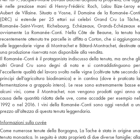
è nelle preziose mani di Henry-Frédéric Roch, Lalou Bize-Leroy e
Aubert de Villaine. Situato a Vosne, il Domaine de la Romanée-Conti
(DRC) si estende per 25 ettari sui celebri Grand Cru La Tâche,
Romanée-Saint-Vivant, Richebourg, Echézeaux, Grands-Echézeaux e
ovviamente La Romanée-Conti. Nella Côte de Beaune, la tenuta ha
recentemente ottenuto tre parcelle in affitto a Corton, che si aggiungono
alle leggendarie vigne di Montrachet e Bâtard-Montrachet, destinate a
una produzione riservata non disponibile alla vendita.
Il Romanée-Conti è il protagonista indiscusso della tenuta, ma anche gli
altri Grand Cru sono degni di nota e si contraddistinguono per
l’eccellente qualità del lavoro svolto nelle vigne (coltivate tutte secondo i
principi dell’agricoltura biodinamica) e in cantina (dove è praticata la
fermentazione a grappolo intero). Le rese sono estremamente basse e
alcuni vini, come il Montrachet, non vengono prodotti ogni anno a
causa delle quantità ridotta delle uve, come accadde per esempio nel
1992 o nel 2016. I vini della Romanée-Conti sono oggi venduti a un
prezzo all’altezza di questa tenuta leggendaria.
Informazioni sulla cuvée
Come numerose tenute della Borgogna, La Tache è stata in origine una
tenuta monastica. In seguito è stata proprietà di due diverse famiglie; alla