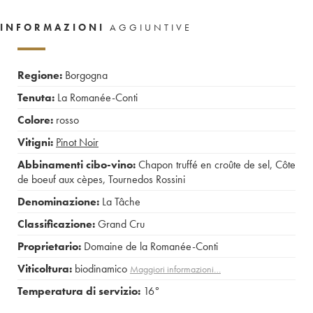
INFORMAZIONI
AGGIUNTIVE
Regione:
Borgogna
Tenuta:
La Romanée-Conti
Colore:
rosso
Vitigni:
Pinot Noir
Abbinamenti cibo-vino:
Chapon truffé en croûte de sel
,
Côte
de boeuf aux cèpes
,
Tournedos Rossini
Denominazione:
La Tâche
Classificazione:
Grand Cru
Proprietario:
Domaine de la Romanée-Conti
Viticoltura:
biodinamico
Maggiori informazioni…
Temperatura di servizio:
16°