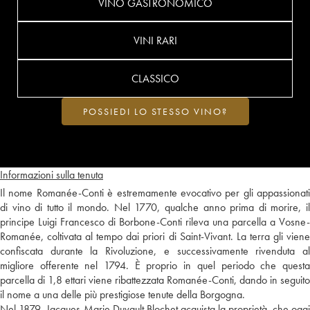
VINO GASTRONOMICO
VINI RARI
CLASSICO
POSSIEDI LO STESSO VINO?
Informazioni sulla tenuta
Il nome Romanée-Conti è estremamente evocativo per gli appassionati
di vino di tutto il mondo. Nel 1770, qualche anno prima di morire, il
principe Luigi Francesco di Borbone-Conti rileva una parcella a Vosne-
Romanée, coltivata al tempo dai priori di Saint-Vivant. La terra gli viene
confiscata durante la Rivoluzione, e successivamente rivenduta al
migliore offerente nel 1794. È proprio in quel periodo che questa
parcella di 1,8 ettari viene ribattezzata Romanée-Conti, dando in seguito
il nome a una delle più prestigiose tenute della Borgogna.
Nel 1879, Jacques-Marie Duvault Blochet acquista la proprietà, che oggi