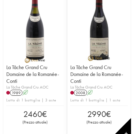
La Tâche Grand Cru
La Tâche Grand Cru
Domaine de la Romanée-
Domaine de la Romanée-
Conti
Conti
La Tâche Grand Cru AOC
La Tâche Grand Cru AOC
1989
A
2008
A
Lotto di 1 bottiglia | 3 aste
Lotto di 1 bottiglia | 1 asta
2460
€
2990
€
(
Prezzo attuale
)
(
Prezzo attuale
)
✕