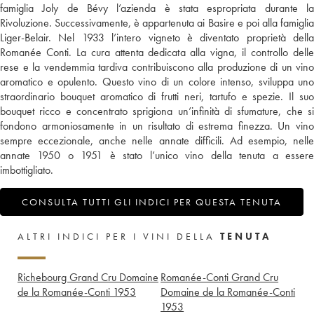
famiglia Joly de Bévy l’azienda è stata espropriata durante la
Rivoluzione. Successivamente, è appartenuta ai Basire e poi alla famiglia
Liger-Belair. Nel 1933 l’intero vigneto è diventato proprietà della
Romanée Conti. La cura attenta dedicata alla vigna, il controllo delle
rese e la vendemmia tardiva contribuiscono alla produzione di un vino
aromatico e opulento. Questo vino di un colore intenso, sviluppa uno
straordinario bouquet aromatico di frutti neri, tartufo e spezie. Il suo
bouquet ricco e concentrato sprigiona un’infinità di sfumature, che si
fondono armoniosamente in un risultato di estrema finezza. Un vino
sempre eccezionale, anche nelle annate difficili. Ad esempio, nelle
annate 1950 o 1951 è stato l’unico vino della tenuta a essere
imbottigliato.
CONSULTA TUTTI GLI INDICI PER QUESTA TENUTA
ALTRI INDICI PER I VINI DELLA
TENUTA
Richebourg Grand Cru Domaine
Romanée-Conti Grand Cru
de la Romanée-Conti
1953
Domaine de la Romanée-Conti
1953