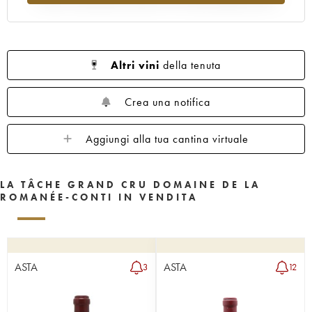
1962
1961
1960
1959
1958
1957
1956
1955
1953
1952
1951
1950
1949
1948
1947
Altri vini
della tenuta
1946
1945
1943
1942
1940
1938
1937
1935
1923
Crea una notifica
Aggiungi alla tua cantina virtuale
LA TÂCHE GRAND CRU DOMAINE DE LA
ROMANÉE-CONTI IN VENDITA
ASTA
ASTA
3
12