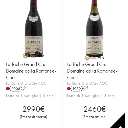
La Tâche Grand Cru
La Tâche Grand Cru
Domaine de la Romanée-
Domaine de la Romanée-
Conti
Conti
La Tâche Grand Cru AOC
La Tâche Grand Cru AOC
2008
A
1989
A
Lotto di 1 bottiglia | 0 aste
Lotto di 1 bottiglia | 3 aste
2990
€
2460
€
(
Prezzo di riserva
)
(
Prezzo attuale
)
✕