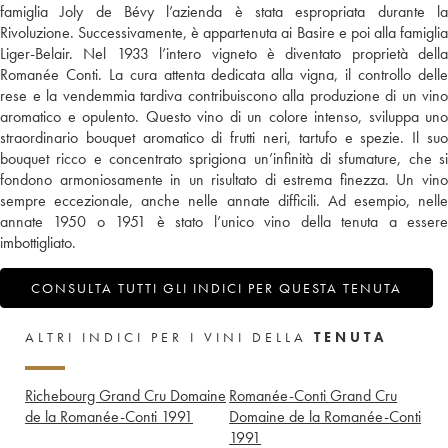
famiglia Joly de Bévy l’azienda è stata espropriata durante la
Rivoluzione. Successivamente, è appartenuta ai Basire e poi alla famiglia
Liger-Belair. Nel 1933 l’intero vigneto è diventato proprietà della
Romanée Conti. La cura attenta dedicata alla vigna, il controllo delle
rese e la vendemmia tardiva contribuiscono alla produzione di un vino
aromatico e opulento. Questo vino di un colore intenso, sviluppa uno
straordinario bouquet aromatico di frutti neri, tartufo e spezie. Il suo
bouquet ricco e concentrato sprigiona un’infinità di sfumature, che si
fondono armoniosamente in un risultato di estrema finezza. Un vino
sempre eccezionale, anche nelle annate difficili. Ad esempio, nelle
annate 1950 o 1951 è stato l’unico vino della tenuta a essere
imbottigliato.
CONSULTA TUTTI GLI INDICI PER QUESTA TENUTA
ALTRI INDICI PER I VINI DELLA
TENUTA
Richebourg Grand Cru Domaine
Romanée-Conti Grand Cru
de la Romanée-Conti
1991
Domaine de la Romanée-Conti
1991