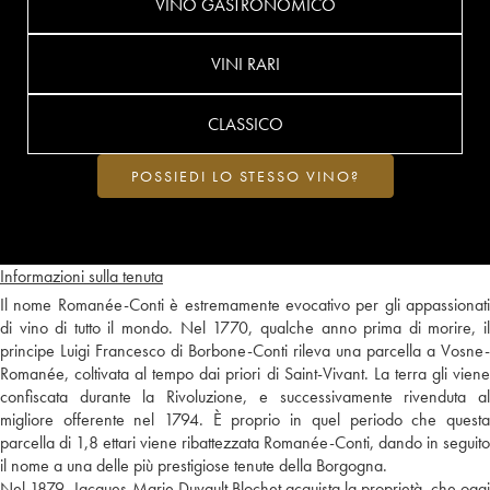
VINO GASTRONOMICO
VINI RARI
CLASSICO
POSSIEDI LO STESSO VINO?
Informazioni sulla tenuta
Il nome Romanée-Conti è estremamente evocativo per gli appassionati
di vino di tutto il mondo. Nel 1770, qualche anno prima di morire, il
principe Luigi Francesco di Borbone-Conti rileva una parcella a Vosne-
Romanée, coltivata al tempo dai priori di Saint-Vivant. La terra gli viene
confiscata durante la Rivoluzione, e successivamente rivenduta al
migliore offerente nel 1794. È proprio in quel periodo che questa
parcella di 1,8 ettari viene ribattezzata Romanée-Conti, dando in seguito
il nome a una delle più prestigiose tenute della Borgogna.
Nel 1879, Jacques-Marie Duvault Blochet acquista la proprietà, che oggi