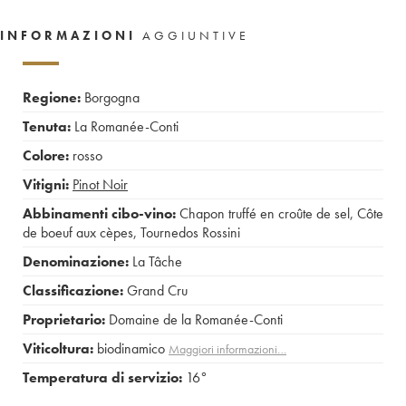
INFORMAZIONI
AGGIUNTIVE
Regione:
Borgogna
Tenuta:
La Romanée-Conti
Colore:
rosso
Vitigni:
Pinot Noir
Abbinamenti cibo-vino:
Chapon truffé en croûte de sel
,
Côte
de boeuf aux cèpes
,
Tournedos Rossini
Denominazione:
La Tâche
Classificazione:
Grand Cru
Proprietario:
Domaine de la Romanée-Conti
Viticoltura:
biodinamico
Maggiori informazioni…
Temperatura di servizio:
16°