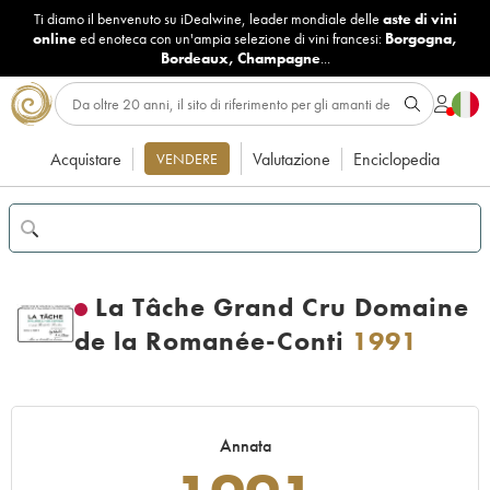
Ti diamo il benvenuto su iDealwine, leader mondiale delle
aste di vini
online
ed enoteca con un'ampia selezione di vini francesi:
Borgogna
,
Bordeaux
,
Champagne
...
Acquistare
Valutazione
Enciclopedia
VENDERE
La Tâche Grand Cru Domaine
de la Romanée-Conti
1991
Annata