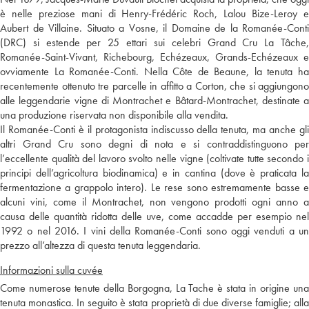
è nelle preziose mani di Henry-Frédéric Roch, Lalou Bize-Leroy e
Aubert de Villaine. Situato a Vosne, il Domaine de la Romanée-Conti
(DRC) si estende per 25 ettari sui celebri Grand Cru La Tâche,
Romanée-Saint-Vivant, Richebourg, Echézeaux, Grands-Echézeaux e
ovviamente La Romanée-Conti. Nella Côte de Beaune, la tenuta ha
recentemente ottenuto tre parcelle in affitto a Corton, che si aggiungono
alle leggendarie vigne di Montrachet e Bâtard-Montrachet, destinate a
una produzione riservata non disponibile alla vendita.
Il Romanée-Conti è il protagonista indiscusso della tenuta, ma anche gli
altri Grand Cru sono degni di nota e si contraddistinguono per
l’eccellente qualità del lavoro svolto nelle vigne (coltivate tutte secondo i
principi dell’agricoltura biodinamica) e in cantina (dove è praticata la
fermentazione a grappolo intero). Le rese sono estremamente basse e
alcuni vini, come il Montrachet, non vengono prodotti ogni anno a
causa delle quantità ridotta delle uve, come accadde per esempio nel
1992 o nel 2016. I vini della Romanée-Conti sono oggi venduti a un
prezzo all’altezza di questa tenuta leggendaria.
Informazioni sulla cuvée
Come numerose tenute della Borgogna, La Tache è stata in origine una
tenuta monastica. In seguito è stata proprietà di due diverse famiglie; alla