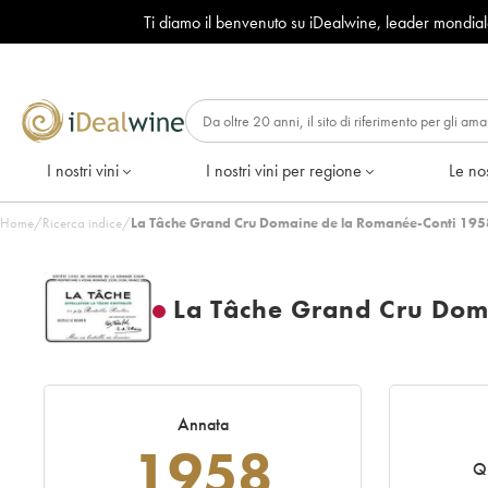
Ti diamo il benvenuto su iDealwine, leader mondia
I nostri vini
I nostri vini per regione
Le nos
Home
/
Ricerca indice
/
La Tâche Grand Cru Domaine de la Romanée-Conti 195
La Tâche Grand Cru Dom
Annata
1958
Q