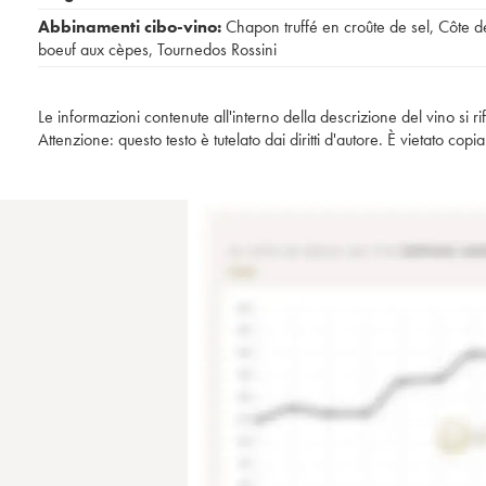
Abbinamenti cibo-vino:
Chapon truffé en croûte de sel
,
Côte d
boeuf aux cèpes
,
Tournedos Rossini
Le informazioni contenute all'interno della descrizione del vino si r
Attenzione: questo testo è tutelato dai diritti d'autore. È vietato co