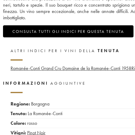
neri, tartufo e spezie. Il suo bouquet ricco e concentrato sprigiona u
finezza. Un vino sempre eccezionale, anche nelle annate difficili. A
imbottigliato.
CONSULTA TUTTI GLI INDICI PER QUESTA TENUTA
ALTRI INDICI PER I VINI DELLA
TENUTA
Romanée-Conti Grand Cru Domaine de la Romanée-Conti
1958
R
INFORMAZIONI
AGGIUNTIVE
Regione:
Borgogna
Tenuta:
La Romanée-Conti
Colore:
rosso
Vitigni:
Pinot Noir