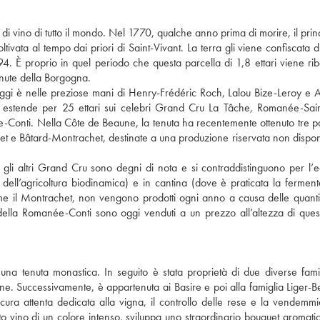
 vino di tutto il mondo. Nel 1770, qualche anno prima di morire, il princ
ata al tempo dai priori di Saint-Vivant. La terra gli viene confiscata d
4. È proprio in quel periodo che questa parcella di 1,8 ettari viene rib
enute della Borgogna.
ggi è nelle preziose mani di Henry-Frédéric Roch, Lalou Bize-Leroy e 
 estende per 25 ettari sui celebri Grand Cru La Tâche, Romanée-Sain
nti. Nella Côte de Beaune, la tenuta ha recentemente ottenuto tre pa
et e Bâtard-Montrachet, destinate a una produzione riservata non disponi
 gli altri Grand Cru sono degni di nota e si contraddistinguono per l’e
pi dell’agricoltura biodinamica) e in cantina (dove è praticata la fermen
e il Montrachet, non vengono prodotti ogni anno a causa delle quantit
lla Romanée-Conti sono oggi venduti a un prezzo all’altezza di ques
a tenuta monastica. In seguito è stata proprietà di due diverse famig
one. Successivamente, è appartenuta ai Basire e poi alla famiglia Liger-Be
cura attenta dedicata alla vigna, il controllo delle rese e la vendemmi
 vino di un colore intenso, sviluppa uno straordinario bouquet aromatico 