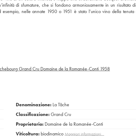
n’infinità di sfumature, che si fondono armoniosamente in un risultato d
d esempio, nelle annate 1950 o 1951 è stato l’unico vino della tenuta
ichebourg Grand Cru Domaine de la Romanée-Conti
1958
Denominazione:
La Tâche
Classificazione:
Grand Cru
Proprietario:
Domaine de la Romanée-Conti
Viticoltura:
biodinamico
Maggiori informazioni…