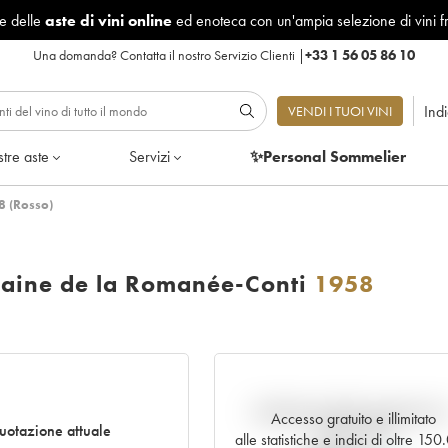
le delle
aste di vini online
ed enoteca con un'ampia selezione di vini f
Una domanda?
Contatta il nostro Servizio Clienti
|
+33 1 56 05 86 10
Ind
VENDI I TUOI VINI
tre aste
Servizi
✨Personal Sommelier
8 (Rosso)
aine de la Romanée-Conti
1958
Andamento della quotazione i
Accesso gratuito e illimitato
uotazione attuale
tempo reale
alle statistiche e indici di oltre 15