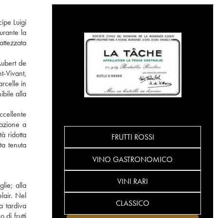
ipe Luigi
urante la
attezzata
Aubert de
t-Vivant,
rcelle in
bile alla
ccellente
tazione a
à ridotta
FRUTTI ROSSI
ta tenuta
VINO GASTRONOMICO
VINI RARI
lie; alla
lair. Nel
CLASSICO
a tardiva
di frutti