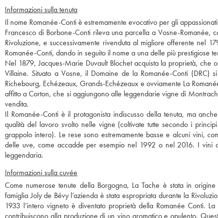
Informazioni sulla tenuta
Il nome Romanée-Conti è estremamente evocativo per gli appassionati di
Francesco di Borbone-Conti rileva una parcella a Vosne-Romanée, coltiv
Rivoluzione, e successivamente rivenduta al migliore offerente nel 179
Romanée-Conti, dando in seguito il nome a una delle più prestigiose t
Nel 1879, Jacques-Marie Duvault Blochet acquista la proprietà, che o
Villaine. Situato a Vosne, il Domaine de la Romanée-Conti (DRC) si
Richebourg, Echézeaux, Grands-Echézeaux e ovviamente La Romanée-Co
affitto a Corton, che si aggiungono alle leggendarie vigne di Montrach
vendita.
Il Romanée-Conti è il protagonista indiscusso della tenuta, ma anche
qualità del lavoro svolto nelle vigne (coltivate tutte secondo i princi
grappolo intero). Le rese sono estremamente basse e alcuni vini, com
delle uve, come accadde per esempio nel 1992 o nel 2016. I vini de
leggendaria.
Informazioni sulla cuvée
Come numerose tenute della Borgogna, La Tache è stata in origine un
famiglia Joly de Bévy l’azienda è stata espropriata durante la Rivoluzi
1933 l’intero vigneto è diventato proprietà della Romanée Conti. La 
contribuiscono alla produzione di un vino aromatico e opulento. Questo