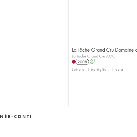
La Tâche Grand Cru Domaine 
La Tâche Grand Cru AOC
2008
A
Lotto di 1 bottiglia | 1 asta
NÉE-CONTI