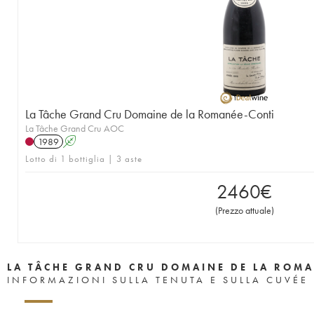
1957
1956
1955
1953
1952
1951
1950
1949
1948
1947
1946
1945
1943
1942
1940
1938
1937
1935
1923
La Tâche Grand Cru Domaine de la Romanée-Conti
La Tâche Grand Cru AOC
1989
A
Lotto di 1 bottiglia | 3 aste
2460
€
(
Prezzo attuale
)
LA TÂCHE GRAND CRU DOMAINE DE LA ROMA
INFORMAZIONI SULLA TENUTA E SULLA CUVÉE