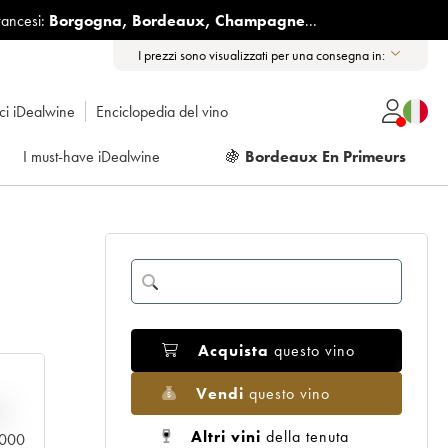
rancesi:
Borgogna
,
Bordeaux
,
Champagne
...
I prezzi sono visualizzati per una consegna in:
ici iDealwine
Enciclopedia del vino
I must-have iDealwine
🍇
Bordeaux En Primeurs
Acquista
questo vino
Vendi
questo vino
n
Altri vini
della tenuta
0.000