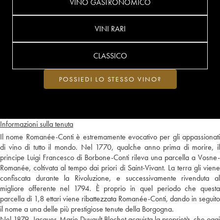
VINO GASTRONOMICO
VINI RARI
CLASSICO
POSSIEDI LO STESSO VINO?
Informazioni sulla tenuta
Il nome Romanée-Conti è estremamente evocativo per gli appassionati
di vino di tutto il mondo. Nel 1770, qualche anno prima di morire, il
principe Luigi Francesco di Borbone-Conti rileva una parcella a Vosne-
Romanée, coltivata al tempo dai priori di Saint-Vivant. La terra gli viene
confiscata durante la Rivoluzione, e successivamente rivenduta al
migliore offerente nel 1794. È proprio in quel periodo che questa
parcella di 1,8 ettari viene ribattezzata Romanée-Conti, dando in seguito
il nome a una delle più prestigiose tenute della Borgogna.
Nel 1879, Jacques-Marie Duvault Blochet acquista la proprietà, che oggi