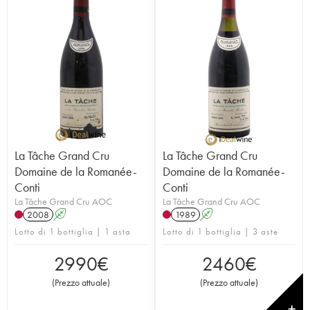
La Tâche Grand Cru
La Tâche Grand Cru
Domaine de la Romanée-
Domaine de la Romanée-
Conti
Conti
La Tâche Grand Cru AOC
La Tâche Grand Cru AOC
2008
A
1989
A
Lotto di 1 bottiglia | 1 asta
Lotto di 1 bottiglia | 3 aste
2990
€
2460
€
(
Prezzo attuale
)
(
Prezzo attuale
)
✕