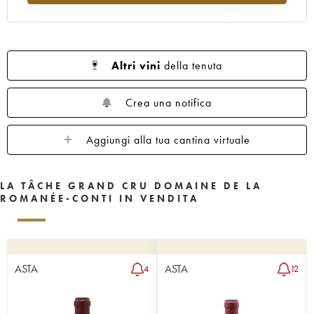
1962
1961
1960
1959
1958
1957
1956
1955
1953
1952
1951
1950
1949
1948
1947
Altri vini
della tenuta
1946
1945
1943
1942
1940
1938
1937
1935
1923
Crea una notifica
Aggiungi alla tua cantina virtuale
LA TÂCHE GRAND CRU DOMAINE DE LA
ROMANÉE-CONTI IN VENDITA
ASTA
ASTA
4
12