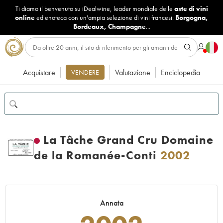
Ti diamo il benvenuto su iDealwine, leader mondiale delle
aste di vini
online
ed enoteca con un'ampia selezione di vini francesi:
Borgogna
,
Bordeaux
,
Champagne
...
Acquistare
Valutazione
Enciclopedia
VENDERE
La Tâche Grand Cru Domaine
de la Romanée-Conti
2002
Annata