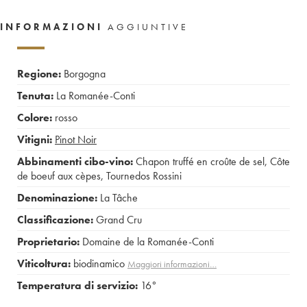
INFORMAZIONI
AGGIUNTIVE
Regione:
Borgogna
Tenuta:
La Romanée-Conti
Colore:
rosso
Vitigni:
Pinot Noir
Abbinamenti cibo-vino:
Chapon truffé en croûte de sel
,
Côte
de boeuf aux cèpes
,
Tournedos Rossini
Denominazione:
La Tâche
Classificazione:
Grand Cru
Proprietario:
Domaine de la Romanée-Conti
Viticoltura:
biodinamico
Maggiori informazioni…
Temperatura di servizio:
16°