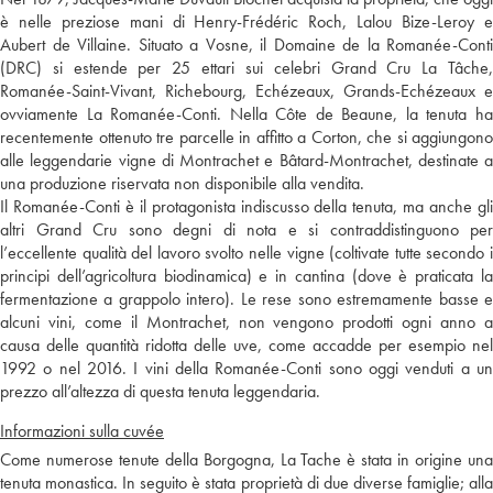
è nelle preziose mani di Henry-Frédéric Roch, Lalou Bize-Leroy e
Aubert de Villaine. Situato a Vosne, il Domaine de la Romanée-Conti
(DRC) si estende per 25 ettari sui celebri Grand Cru La Tâche,
Romanée-Saint-Vivant, Richebourg, Echézeaux, Grands-Echézeaux e
ovviamente La Romanée-Conti. Nella Côte de Beaune, la tenuta ha
recentemente ottenuto tre parcelle in affitto a Corton, che si aggiungono
alle leggendarie vigne di Montrachet e Bâtard-Montrachet, destinate a
una produzione riservata non disponibile alla vendita.
Il Romanée-Conti è il protagonista indiscusso della tenuta, ma anche gli
altri Grand Cru sono degni di nota e si contraddistinguono per
l’eccellente qualità del lavoro svolto nelle vigne (coltivate tutte secondo i
principi dell’agricoltura biodinamica) e in cantina (dove è praticata la
fermentazione a grappolo intero). Le rese sono estremamente basse e
alcuni vini, come il Montrachet, non vengono prodotti ogni anno a
causa delle quantità ridotta delle uve, come accadde per esempio nel
1992 o nel 2016. I vini della Romanée-Conti sono oggi venduti a un
prezzo all’altezza di questa tenuta leggendaria.
Informazioni sulla cuvée
Come numerose tenute della Borgogna, La Tache è stata in origine una
tenuta monastica. In seguito è stata proprietà di due diverse famiglie; alla