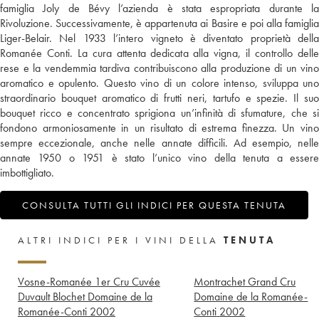
famiglia Joly de Bévy l’azienda è stata espropriata durante la
Rivoluzione. Successivamente, è appartenuta ai Basire e poi alla famiglia
Liger-Belair. Nel 1933 l’intero vigneto è diventato proprietà della
Romanée Conti. La cura attenta dedicata alla vigna, il controllo delle
rese e la vendemmia tardiva contribuiscono alla produzione di un vino
aromatico e opulento. Questo vino di un colore intenso, sviluppa uno
straordinario bouquet aromatico di frutti neri, tartufo e spezie. Il suo
bouquet ricco e concentrato sprigiona un’infinità di sfumature, che si
fondono armoniosamente in un risultato di estrema finezza. Un vino
sempre eccezionale, anche nelle annate difficili. Ad esempio, nelle
annate 1950 o 1951 è stato l’unico vino della tenuta a essere
imbottigliato.
CONSULTA TUTTI GLI INDICI PER QUESTA TENUTA
ALTRI INDICI PER I VINI DELLA
TENUTA
Vosne-Romanée 1er Cru Cuvée
Montrachet Grand Cru
Duvault Blochet Domaine de la
Domaine de la Romanée-
Romanée-Conti
2002
Conti
2002