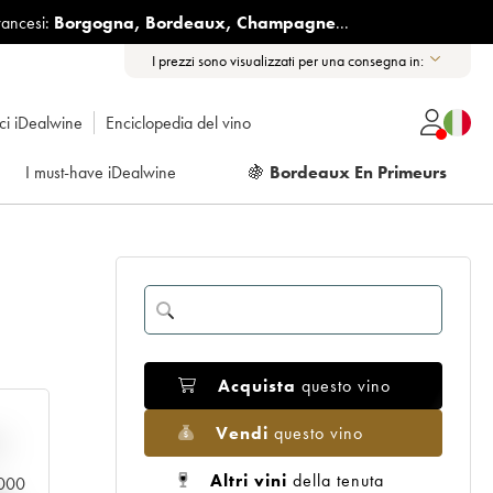
rancesi:
Borgogna
,
Bordeaux
,
Champagne
...
I prezzi sono visualizzati per una consegna in:
ici iDealwine
Enciclopedia del vino
I must-have iDealwine
🍇
Bordeaux En Primeurs
Acquista
questo vino
Vendi
questo vino
n
Altri vini
della tenuta
0.000