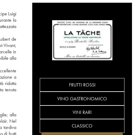
ipe Luigi
urante la
attezzata
Aubert de
t-Vivant,
rcelle in
bile alla
ccellente
tazione a
à ridotta
FRUTTI ROSSI
ta tenuta
VINO GASTRONOMICO
VINI RARI
lie; alla
lair. Nel
CLASSICO
a tardiva
di frutti