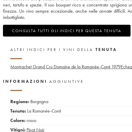
neri, tartufo e spezie. Il suo bouquet ricco e concentrato sprigiona u
finezza. Un vino sempre eccezionale, anche nelle annate difficili. A
imbottigliato.
CONSULTA TUTTI GLI INDICI PER QUESTA TENUTA
ALTRI INDICI PER I VINI DELLA
TENUTA
Montrachet Grand Cru Domaine de la Romanée-Conti
1979
Echez
INFORMAZIONI
AGGIUNTIVE
Regione:
Borgogna
Tenuta:
La Romanée-Conti
Colore:
rosso
Vitigni:
Pinot Noir