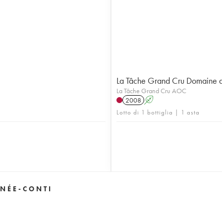
La Tâche Grand Cru Domaine 
La Tâche Grand Cru AOC
2008
A
Lotto di 1 bottiglia | 1 asta
NÉE-CONTI