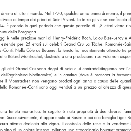
 vino di tutto il mondo. Nel 1770, qualche anno prima di morire, il princ
ata al tempo dai priori di Saint-Vivant. La terra gli viene confiscata d
4. È proprio in quel periodo che questa parcella di 1,8 ettari viene rib
enute della Borgogna.
ggi è nelle preziose mani di Henry-Frédéric Roch, Lalou Bize-Leroy e 
 estende per 25 ettari sui celebri Grand Cru La Tâche, Romanée-Sain
nti. Nella Côte de Beaune, la tenuta ha recentemente ottenuto tre pa
et e Bâtard-Montrachet, destinate a una produzione riservata non disponi
 gli altri Grand Cru sono degni di nota e si contraddistinguono per l’e
pi dell’agricoltura biodinamica) e in cantina (dove è praticata la fermen
e il Montrachet, non vengono prodotti ogni anno a causa delle quantit
lla Romanée-Conti sono oggi venduti a un prezzo all’altezza di ques
a tenuta monastica. In seguito è stata proprietà di due diverse famig
one. Successivamente, è appartenuta ai Basire e poi alla famiglia Liger-Be
cura attenta dedicata alla vigna, il controllo delle rese e la vendemmi
 vino di un colore intenso, sviluppa uno straordinario bouquet aromatico 