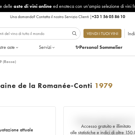
le delle
aste di vini online
ed enoteca con un'ampia selezione di vini f
Una domanda?
Contatta il nostro Servizio Clienti
|
+33 1 56 05 86 10
Ind
VENDI I TUOI VINI
tre aste
Servizi
✨Personal Sommelier
9 (Rosso)
aine de la Romanée-Conti
1979
Andamento della quotazione i
Accesso gratuito e illimitato
tempo reale
otazione attuale
alle statistiche e indici di oltre 15