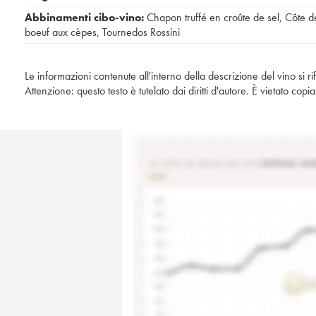
Abbinamenti cibo-vino:
Chapon truffé en croûte de sel
,
Côte d
boeuf aux cèpes
,
Tournedos Rossini
Le informazioni contenute all'interno della descrizione del vino si r
Attenzione: questo testo è tutelato dai diritti d'autore. È vietato co