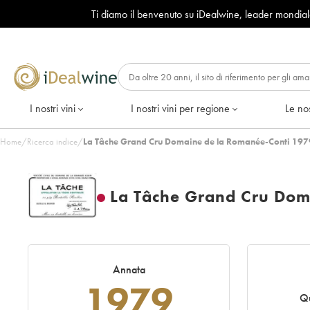
Ti diamo il benvenuto su iDealwine, leader mondia
I nostri vini
I nostri vini per regione
Le nos
Home
/
Ricerca indice
/
La Tâche Grand Cru Domaine de la Romanée-Conti 197
La Tâche Grand Cru Dom
Annata
1979
Qu