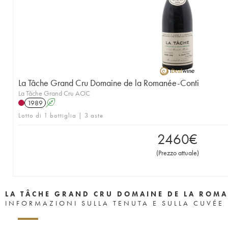
1957
1956
1955
1953
1952
1951
1950
1949
1948
1947
1946
1945
1943
1942
1940
1938
1937
1935
1923
La Tâche Grand Cru Domaine de la Romanée-Conti
La Tâche Grand Cru AOC
1989
A
Lotto di 1 bottiglia | 3 aste
2460
€
(
Prezzo attuale
)
LA TÂCHE GRAND CRU DOMAINE DE LA ROMA
INFORMAZIONI SULLA TENUTA E SULLA CUVÉE