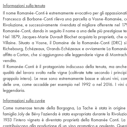
Informazioni sulla tenuta
Il nome Romanée-Conti è estremamente evocativo per gli appassionati di
Francesco di Borbone-Conti rileva una parcella a Vosne-Romanée, coltiv
Rivoluzione, e successivamente rivenduta al migliore offerente nel 179
Romanée-Conti, dando in seguito il nome a una delle più prestigiose t
Nel 1879, Jacques-Marie Duvault Blochet acquista la proprietà, che o
Villaine. Situato a Vosne, il Domaine de la Romanée-Conti (DRC) si
Richebourg, Echézeaux, Grands-Echézeaux e ovviamente La Romanée-Co
affitto a Corton, che si aggiungono alle leggendarie vigne di Montrach
vendita.
Il Romanée-Conti è il protagonista indiscusso della tenuta, ma anche
qualità del lavoro svolto nelle vigne (coltivate tutte secondo i princi
grappolo intero). Le rese sono estremamente basse e alcuni vini, com
delle uve, come accadde per esempio nel 1992 o nel 2016. I vini de
leggendaria.
Informazioni sulla cuvée
Come numerose tenute della Borgogna, La Tache è stata in origine un
famiglia Joly de Bévy l’azienda è stata espropriata durante la Rivoluzi
1933 l’intero vigneto è diventato proprietà della Romanée Conti. La 
contribuiscono alla produzione di un vino aromatico e opulento. Questo