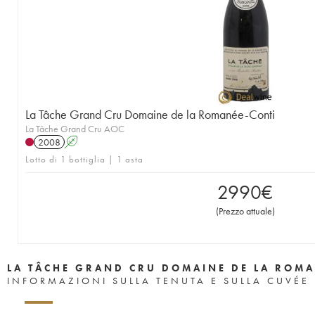
1957
1956
1955
1953
1952
1951
1950
1949
1948
1947
1946
1945
1943
1942
1940
1938
1937
1935
1923
La Tâche Grand Cru Domaine de la Romanée-Conti
La Tâche Grand Cru AOC
2008
A
Lotto di 1 bottiglia | 1 asta
2990
€
(
Prezzo attuale
)
LA TÂCHE GRAND CRU DOMAINE DE LA ROMA
INFORMAZIONI SULLA TENUTA E SULLA CUVÉE