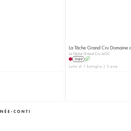
La Tâche Grand Cru Domaine 
La Tâche Grand Cru AOC
1989
A
Lotto di 1 bottiglia | 3 aste
NÉE-CONTI