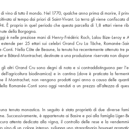
 vino di tutto il mondo. Nel 1770, qualche anno prima di morire, il princ
ata al tempo dai priori di Saint-Vivant. La terra gli viene confiscata d
4. È proprio in quel periodo che questa parcella di 1,8 ettari viene rib
enute della Borgogna.
ggi è nelle preziose mani di Henry-Frédéric Roch, Lalou Bize-Leroy e 
 estende per 25 ettari sui celebri Grand Cru La Tâche, Romanée-Sain
nti. Nella Côte de Beaune, la tenuta ha recentemente ottenuto tre pa
et e Bâtard-Montrachet, destinate a una produzione riservata non disponi
 gli altri Grand Cru sono degni di nota e si contraddistinguono per l’e
pi dell’agricoltura biodinamica) e in cantina (dove è praticata la fermen
e il Montrachet, non vengono prodotti ogni anno a causa delle quantit
lla Romanée-Conti sono oggi venduti a un prezzo all’altezza di ques
a tenuta monastica. In seguito è stata proprietà di due diverse famig
one. Successivamente, è appartenuta ai Basire e poi alla famiglia Liger-Be
cura attenta dedicata alla vigna, il controllo delle rese e la vendemmi
 vino di un colore intenso, sviluppa uno straordinario bouquet aromatico 