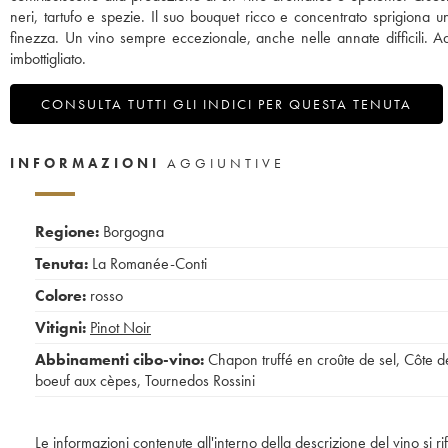
neri, tartufo e spezie. Il suo bouquet ricco e concentrato sprigiona u
finezza. Un vino sempre eccezionale, anche nelle annate difficili. A
imbottigliato.
CONSULTA TUTTI GLI INDICI PER QUESTA TENUTA
INFORMAZIONI
AGGIUNTIVE
Regione:
Borgogna
Tenuta:
La Romanée-Conti
Colore:
rosso
Vitigni:
Pinot Noir
Abbinamenti cibo-vino:
Chapon truffé en croûte de sel
,
Côte d
boeuf aux cèpes
,
Tournedos Rossini
Le informazioni contenute all'interno della descrizione del vino si r