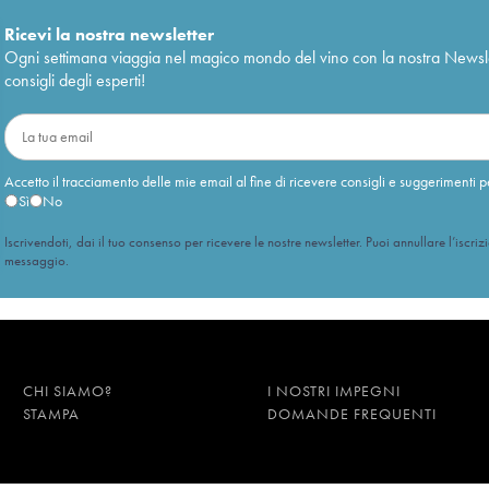
Ricevi la nostra newsletter
Ogni settimana viaggia nel magico mondo del vino con la nostra Newslette
consigli degli esperti!
Accetto il tracciamento delle mie email al fine di ricevere consigli e suggerimenti p
Sì
No
Iscrivendoti, dai il tuo consenso per ricevere le nostre newsletter. Puoi annullare l’iscriz
messaggio.
CHI SIAMO?
I NOSTRI IMPEGNI
STAMPA
DOMANDE FREQUENTI