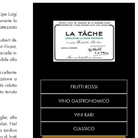
ipe Luigi
urante la
attezzata
Aubert de
t-Vivant,
rcelle in
bile alla
ccellente
tazione a
à ridotta
FRUTTI ROSSI
ta tenuta
VINO GASTRONOMICO
VINI RARI
lie; alla
lair. Nel
CLASSICO
a tardiva
di frutti