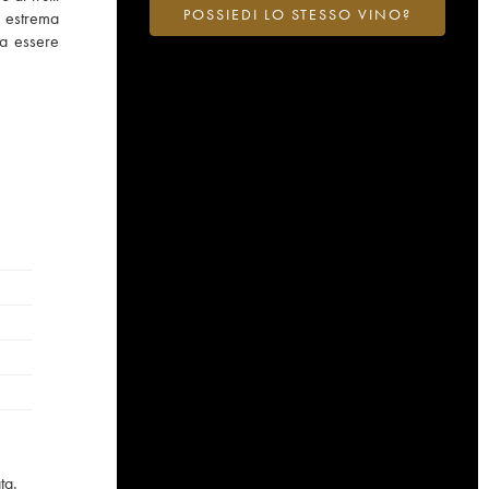
POSSIEDI LO STESSO VINO?
i estrema
 a essere
ta.