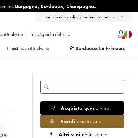
rancesi:
Borgogna
,
Bordeaux
,
Champagne
...
I prezzi sono visualizzati per una consegna in:
ici iDealwine
Enciclopedia del vino
I must-have iDealwine
🍇
Bordeaux En Primeurs
Acquista
questo vino
Vendi
questo vino
n
Altri vini
della tenuta
0.000