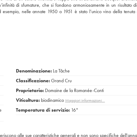
n’infinità di sfumature, che si fondono armoniosamente in un risultato d
d esempio, nelle annate 1950 o 1951 è stato l’unico vino della tenuta
Denominazione:
La Tâche
Classificazione:
Grand Cru
Proprietario:
Domaine de la Romanée-Conti
Viticoltura:
biodinamico
Maggiori informazioni…
e
Temperatura di servizio:
16°
iferiscono alle sue caratteristiche generali e non sono specifiche dell'anna