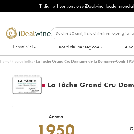
Ti diamo il benvenuto su iDealwine, leader mondia
I nostri vini
I nostri vini per regione
Le nos
Home
/
Ricerca indice
/
La Tâche Grand Cru Domaine de la Romanée-Conti 195
La Tâche Grand Cru Dom
Annata
1950
Q