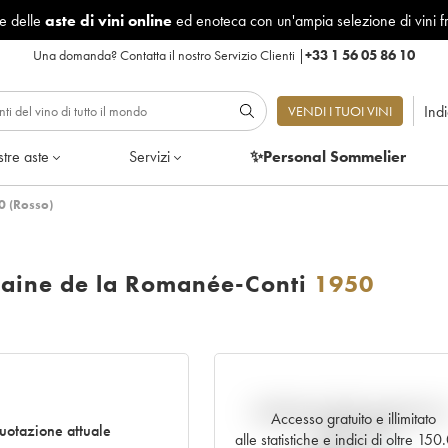
le delle
aste di vini online
ed enoteca con un'ampia selezione di vini f
Una domanda?
Contatta il nostro Servizio Clienti
|
+33 1 56 05 86 10
Ind
VENDI I TUOI VINI
tre aste
Servizi
✨Personal Sommelier
0 (Rosso)
aine de la Romanée-Conti
1950
Andamento della quotazione i
Accesso gratuito e illimitato
uotazione attuale
tempo reale
alle statistiche e indici di oltre 15