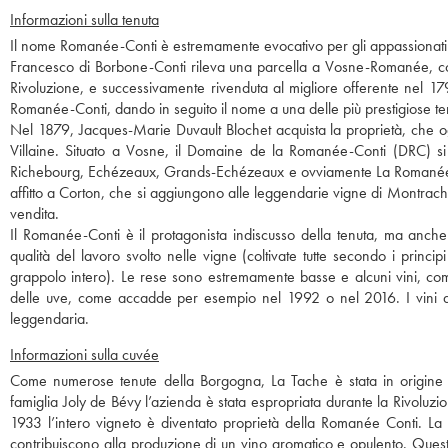
Informazioni sulla tenuta
Il nome Romanée-Conti è estremamente evocativo per gli appassionati di
Francesco di Borbone-Conti rileva una parcella a Vosne-Romanée, coltiv
Rivoluzione, e successivamente rivenduta al migliore offerente nel 179
Romanée-Conti, dando in seguito il nome a una delle più prestigiose t
Nel 1879, Jacques-Marie Duvault Blochet acquista la proprietà, che o
Villaine. Situato a Vosne, il Domaine de la Romanée-Conti (DRC) si
Richebourg, Echézeaux, Grands-Echézeaux e ovviamente La Romanée-Co
affitto a Corton, che si aggiungono alle leggendarie vigne di Montrach
vendita.
Il Romanée-Conti è il protagonista indiscusso della tenuta, ma anche
qualità del lavoro svolto nelle vigne (coltivate tutte secondo i princi
grappolo intero). Le rese sono estremamente basse e alcuni vini, com
delle uve, come accadde per esempio nel 1992 o nel 2016. I vini de
leggendaria.
Informazioni sulla cuvée
Come numerose tenute della Borgogna, La Tache è stata in origine un
famiglia Joly de Bévy l’azienda è stata espropriata durante la Rivoluzi
1933 l’intero vigneto è diventato proprietà della Romanée Conti. La 
contribuiscono alla produzione di un vino aromatico e opulento. Questo