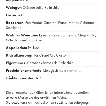
Weingut:
Château Lafite-Rothschild
Farbe:
rot
Rebsorten:
Petit Verdot
,
Cabernet Franc
,
Merlot
,
Cabernet
Sauvignon
Welcher Wein zum Essen?
Grive aux raisins
,
Chapon rôti
,
Côte de boeuf aux cèpes
Appellation:
Pauillac
Klassifizierung:
1er Grand Cru Classé
Eigentümer:
Domaines Barons de Rothschild
Produktionsmethode:
biologisch
Mehr erfahren …
Trinktemperatur:
16°
Die untenstehenden öffentlichen Informationen betreffen
aktuelle Merkmale des erwähnten Weins.
Sie beziehen sich nicht auf einen spezifischen Jahrgang.