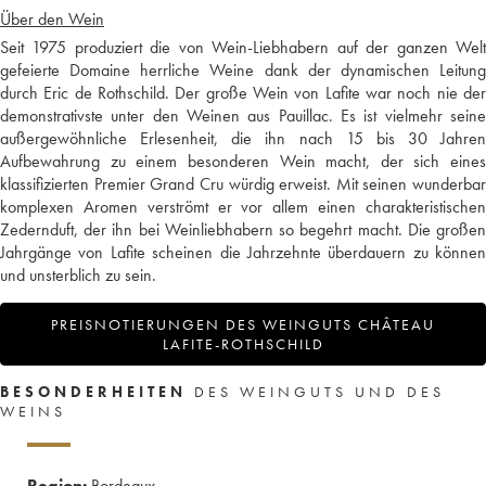
Über den Wein
Seit 1975 produziert die von Wein-Liebhabern auf der ganzen Welt
gefeierte Domaine herrliche Weine dank der dynamischen Leitung
durch Eric de Rothschild. Der große Wein von Lafite war noch nie der
demonstrativste unter den Weinen aus Pauillac. Es ist vielmehr seine
außergewöhnliche Erlesenheit, die ihn nach 15 bis 30 Jahren
Aufbewahrung zu einem besonderen Wein macht, der sich eines
klassifizierten Premier Grand Cru würdig erweist. Mit seinen wunderbar
komplexen Aromen verströmt er vor allem einen charakteristischen
Zedernduft, der ihn bei Weinliebhabern so begehrt macht. Die großen
Jahrgänge von Lafite scheinen die Jahrzehnte überdauern zu können
und unsterblich zu sein.
PREISNOTIERUNGEN DES WEINGUTS CHÂTEAU
LAFITE-ROTHSCHILD
BESONDERHEITEN
DES WEINGUTS UND DES
WEINS
Region:
Bordeaux