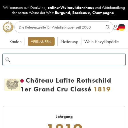
Willkommen auf iDealwine,
online-Weinauktionshaus
und
Weinhandlung
der besten Weine der Welt:
Burgund
,
Bordeaux
,
Champagne
...
Kaufen
Notierung
Wein-Enzyklopädie
VERKAUFEN
Château Lafite Rothschild
1er Grand Cru Classé
1819
Jahrgang