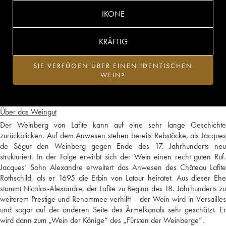
IKONE
KRÄFTIG
SIE VERFÜGEN ÜBER EINEN IDENTISCHEN
WEIN?
Über das Weingut
Der Weinberg von Lafite kann auf eine sehr lange Geschichte
zurückblicken. Auf dem Anwesen stehen bereits Rebstöcke, als Jacques
de Ségur den Weinberg gegen Ende des 17. Jahrhunderts neu
strukturiert. In der Folge erwirbt sich der Wein einen recht guten Ruf.
Jacques‘ Sohn Alexandre erweitert das Anwesen des Château Lafite
Rothschild, als er 1695 die Erbin von Latour heiratet. Aus dieser Ehe
stammt Nicolas-Alexandre, der Lafite zu Beginn des 18. Jahrhunderts zu
weiterem Prestige und Renommee verhilft – der Wein wird in Versailles
und sogar auf der anderen Seite des Ärmelkanals sehr geschätzt. Er
wird dann zum „Wein der Könige“ des „Fürsten der Weinberge“.