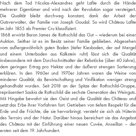
Nach dem Tod Nicolas-Alexandres geht Lafite durch die Hände
mehrerer Eigentümer und wird nach der Revolution sogar versteigert.
Die Qualität bleibt durchweg konstant, dank der Arbeit der
Gutsverwalter, der Familie von Joseph Goudal. So wird Château Lafite
im Jahr 1855 als Premier Cru klassifiziert.
1868 erwirbt Baron James de Rothschild das Gut – wiederum bei einer
Auktion. Seither ist es im Besitz seiner Familie geblieben. Abgesehen
vom außergewöhnlich guten Boden (tiefer Kiesboden, der auf Mergel
und einem Unterboden aus Kalkstein ruht) lässt sich die Qualität
insbesondere mit dem Durchschnittsalter der Rebstöcke (über 40 Jahre),
dem geringen Ertrag pro Hektar und der äußerst strengen Sortierung
erklären. In den 1960er und 1970er Jahren waren die Weine von
minderer Qualität, da Bewirtschaftung und Vinifikation weniger streng
gehandhabt wurden. Seit 2018 an der Spitze der Rothschild-Gruppe,
repräsentiert Saskia de Rothschild die sechste Generation des Weinguts.
Mit Hingabe bewahrt sie den Geist und die Qualität des Château und
setzt das Erbe ihrer Vorfahren fort. Getrieben von tiefem Respekt für die
Erde und die Früchte, die sie hervorbringt, versteht sie sich als Hüterin
des Terroirs und der Natur. Darüber hinaus bereichert sie das Angebot
des Château mit der Einführung einer neuen Cuvée, Anseillan – der
ersten seit dem 19. Jahrhundert.