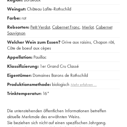
Weingut:
Château Lafite-Rothschild
Farbe:
rot
Rebsorten:
Petit Verdot
,
Cabernet Franc
,
Merlot
,
Cabernet
Sauvignon
Welcher Wein zum Essen?
Grive aux raisins
,
Chapon rôti
,
Côte de boeuf aux cèpes
Appellation:
Pauillac
Klassifizierung:
1er Grand Cru Classé
Eigentümer:
Domaines Barons de Rothschild
Produktionsmethode:
biologisch
Mehr erfahren …
Trinktemperatur:
16°
Die untenstehenden öffentlichen Informationen betreffen
aktuelle Merkmale des erwähnten Weins.
Sie beziehen sich nicht auf einen spezifischen Jahrgang.