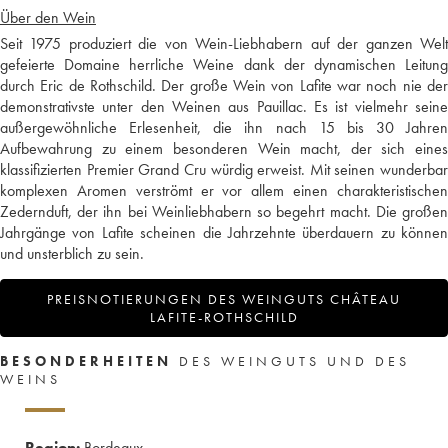
Über den Wein
Seit 1975 produziert die von Wein-Liebhabern auf der ganzen Welt
gefeierte Domaine herrliche Weine dank der dynamischen Leitung
durch Eric de Rothschild. Der große Wein von Lafite war noch nie der
demonstrativste unter den Weinen aus Pauillac. Es ist vielmehr seine
außergewöhnliche Erlesenheit, die ihn nach 15 bis 30 Jahren
Aufbewahrung zu einem besonderen Wein macht, der sich eines
klassifizierten Premier Grand Cru würdig erweist. Mit seinen wunderbar
komplexen Aromen verströmt er vor allem einen charakteristischen
Zedernduft, der ihn bei Weinliebhabern so begehrt macht. Die großen
Jahrgänge von Lafite scheinen die Jahrzehnte überdauern zu können
und unsterblich zu sein.
PREISNOTIERUNGEN DES WEINGUTS CHÂTEAU
LAFITE-ROTHSCHILD
BESONDERHEITEN
DES WEINGUTS UND DES
WEINS
Region:
Bordeaux