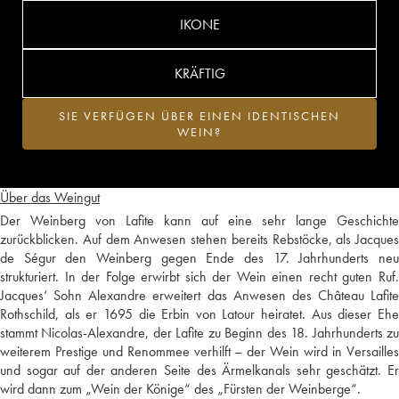
IKONE
KRÄFTIG
SIE VERFÜGEN ÜBER EINEN IDENTISCHEN
WEIN?
Über das Weingut
Der Weinberg von Lafite kann auf eine sehr lange Geschichte
zurückblicken. Auf dem Anwesen stehen bereits Rebstöcke, als Jacques
de Ségur den Weinberg gegen Ende des 17. Jahrhunderts neu
strukturiert. In der Folge erwirbt sich der Wein einen recht guten Ruf.
Jacques‘ Sohn Alexandre erweitert das Anwesen des Château Lafite
Rothschild, als er 1695 die Erbin von Latour heiratet. Aus dieser Ehe
stammt Nicolas-Alexandre, der Lafite zu Beginn des 18. Jahrhunderts zu
weiterem Prestige und Renommee verhilft – der Wein wird in Versailles
und sogar auf der anderen Seite des Ärmelkanals sehr geschätzt. Er
wird dann zum „Wein der Könige“ des „Fürsten der Weinberge“.