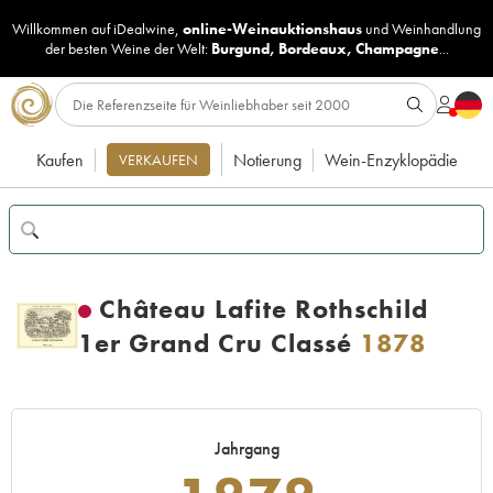
Willkommen auf iDealwine,
online-Weinauktionshaus
und
Weinhandlung
der besten Weine der Welt:
Burgund
,
Bordeaux
,
Champagne
...
Kaufen
Notierung
Wein-Enzyklopädie
VERKAUFEN
Château Lafite Rothschild
1er Grand Cru Classé
1878
Jahrgang