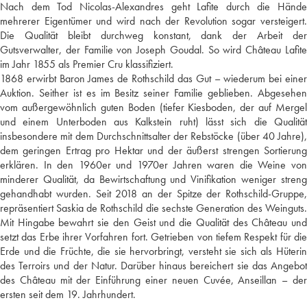
Nach dem Tod Nicolas-Alexandres geht Lafite durch die Hände
mehrerer Eigentümer und wird nach der Revolution sogar versteigert.
Die Qualität bleibt durchweg konstant, dank der Arbeit der
Gutsverwalter, der Familie von Joseph Goudal. So wird Château Lafite
im Jahr 1855 als Premier Cru klassifiziert.
1868 erwirbt Baron James de Rothschild das Gut – wiederum bei einer
Auktion. Seither ist es im Besitz seiner Familie geblieben. Abgesehen
vom außergewöhnlich guten Boden (tiefer Kiesboden, der auf Mergel
und einem Unterboden aus Kalkstein ruht) lässt sich die Qualität
insbesondere mit dem Durchschnittsalter der Rebstöcke (über 40 Jahre),
dem geringen Ertrag pro Hektar und der äußerst strengen Sortierung
erklären. In den 1960er und 1970er Jahren waren die Weine von
minderer Qualität, da Bewirtschaftung und Vinifikation weniger streng
gehandhabt wurden. Seit 2018 an der Spitze der Rothschild-Gruppe,
repräsentiert Saskia de Rothschild die sechste Generation des Weinguts.
Mit Hingabe bewahrt sie den Geist und die Qualität des Château und
setzt das Erbe ihrer Vorfahren fort. Getrieben von tiefem Respekt für die
Erde und die Früchte, die sie hervorbringt, versteht sie sich als Hüterin
des Terroirs und der Natur. Darüber hinaus bereichert sie das Angebot
des Château mit der Einführung einer neuen Cuvée, Anseillan – der
ersten seit dem 19. Jahrhundert.