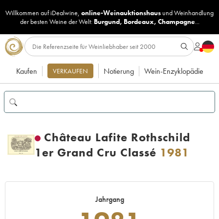
Willkommen auf iDealwine,
online-Weinauktionshaus
und
Weinhandlung
der besten Weine der Welt:
Burgund
,
Bordeaux
,
Champagne
...
Kaufen
Notierung
Wein-Enzyklopädie
VERKAUFEN
Château Lafite Rothschild
1er Grand Cru Classé
1981
Jahrgang