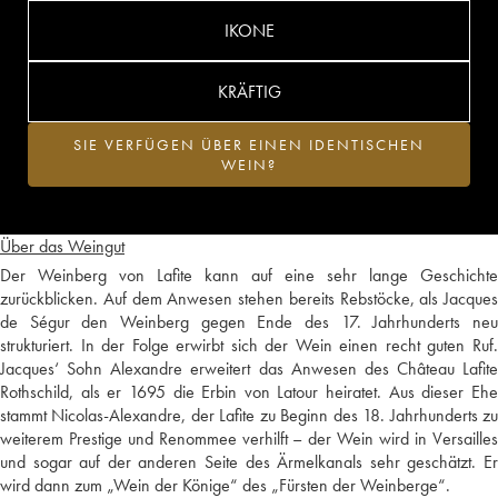
IKONE
KRÄFTIG
SIE VERFÜGEN ÜBER EINEN IDENTISCHEN
WEIN?
Über das Weingut
Der Weinberg von Lafite kann auf eine sehr lange Geschichte
zurückblicken. Auf dem Anwesen stehen bereits Rebstöcke, als Jacques
de Ségur den Weinberg gegen Ende des 17. Jahrhunderts neu
strukturiert. In der Folge erwirbt sich der Wein einen recht guten Ruf.
Jacques‘ Sohn Alexandre erweitert das Anwesen des Château Lafite
Rothschild, als er 1695 die Erbin von Latour heiratet. Aus dieser Ehe
stammt Nicolas-Alexandre, der Lafite zu Beginn des 18. Jahrhunderts zu
weiterem Prestige und Renommee verhilft – der Wein wird in Versailles
und sogar auf der anderen Seite des Ärmelkanals sehr geschätzt. Er
wird dann zum „Wein der Könige“ des „Fürsten der Weinberge“.