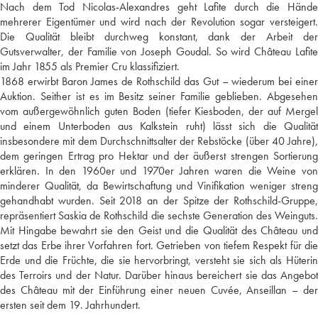
Nach dem Tod Nicolas-Alexandres geht Lafite durch die Hände
mehrerer Eigentümer und wird nach der Revolution sogar versteigert.
Die Qualität bleibt durchweg konstant, dank der Arbeit der
Gutsverwalter, der Familie von Joseph Goudal. So wird Château Lafite
im Jahr 1855 als Premier Cru klassifiziert.
1868 erwirbt Baron James de Rothschild das Gut – wiederum bei einer
Auktion. Seither ist es im Besitz seiner Familie geblieben. Abgesehen
vom außergewöhnlich guten Boden (tiefer Kiesboden, der auf Mergel
und einem Unterboden aus Kalkstein ruht) lässt sich die Qualität
insbesondere mit dem Durchschnittsalter der Rebstöcke (über 40 Jahre),
dem geringen Ertrag pro Hektar und der äußerst strengen Sortierung
erklären. In den 1960er und 1970er Jahren waren die Weine von
minderer Qualität, da Bewirtschaftung und Vinifikation weniger streng
gehandhabt wurden. Seit 2018 an der Spitze der Rothschild-Gruppe,
repräsentiert Saskia de Rothschild die sechste Generation des Weinguts.
Mit Hingabe bewahrt sie den Geist und die Qualität des Château und
setzt das Erbe ihrer Vorfahren fort. Getrieben von tiefem Respekt für die
Erde und die Früchte, die sie hervorbringt, versteht sie sich als Hüterin
des Terroirs und der Natur. Darüber hinaus bereichert sie das Angebot
des Château mit der Einführung einer neuen Cuvée, Anseillan – der
ersten seit dem 19. Jahrhundert.