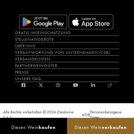
GRATIS (W)EINSCHÄTZUNG
STELLENANGEBOTE
ÜBER UNS
VERANTWORTUNG VON UNTERNEHMEN (CSR)
VERSANDKOSTEN
PARTNERWEINGÜTER
PRESSE
UNSERE FAQ
Alle Rechte vorbehalten © 2024 iDealwine
Personenbezogene
AGB
S.A.S.
Daten
Der Nachweis der Volljährigkeit des Käufers wird zum Zeitpunkt des Online-
Diesen Wein
kaufen
Diesen Wein
verkaufen
Verkaufs verlangt. CODE DE LA SANTÉ PUBLIQUE, ART.L.3342-1 et L.3353-3