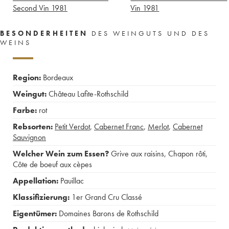
Second Vin
1981
Vin
1981
BESONDERHEITEN
DES WEINGUTS UND DES
WEINS
Region:
Bordeaux
Weingut:
Château Lafite-Rothschild
Farbe:
rot
Rebsorten:
Petit Verdot
,
Cabernet Franc
,
Merlot
,
Cabernet
Sauvignon
Welcher Wein zum Essen?
Grive aux raisins
,
Chapon rôti
,
Côte de boeuf aux cèpes
Appellation:
Pauillac
Klassifizierung:
1er Grand Cru Classé
Eigentümer:
Domaines Barons de Rothschild