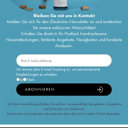
Bleiben Sie mit uns in Kontakt
Melden Sie sich für den iDealwine-Newsletter an und entdecken
Sie unsere exklusiven Weinschätze!
Erhalten Sie direkt in Ihr Postfach handverlesene
Neuentdeckungen, limitierte Angebote, Neuigkeiten und fundierte
Analysen.
Ich stimme dem E-Mail-Tracking zu, um personalisierte
Empfehlungen zu erhalten
Ja
Nein
ABONNIEREN
Mit Ihrer Anmeldung erhalten Sie exklusiv ausgewählte Neuigkeiten, Angebote
und Einblicke von iDealwine.
Sie können sich jederzeit unkompliziert über den Link in jeder E-Mail abmelden.