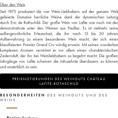
Über den Wein
Seit 1975 produziert die von Wein-Liebhabern auf der ganzen Welt
gefeierte Domaine herrliche Weine dank der dynamischen Leitung
durch Eric de Rothschild. Der große Wein von Lafite war noch nie der
demonstrativste unter den Weinen aus Pauillac. Es ist vielmehr seine
außergewöhnliche Erlesenheit, die ihn nach 15 bis 30 Jahren
Aufbewahrung zu einem besonderen Wein macht, der sich eines
klassifizierten Premier Grand Cru würdig erweist. Mit seinen wunderbar
komplexen Aromen verströmt er vor allem einen charakteristischen
Zedernduft, der ihn bei Weinliebhabern so begehrt macht. Die großen
Jahrgänge von Lafite scheinen die Jahrzehnte überdauern zu können
und unsterblich zu sein.
PREISNOTIERUNGEN DES WEINGUTS CHÂTEAU
LAFITE-ROTHSCHILD
BESONDERHEITEN
DES WEINGUTS UND DES
WEINS
Region:
Bordeaux