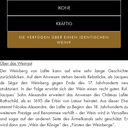
IKONE
KRÄFTIG
SIE VERFÜGEN ÜBER EINEN IDENTISCHEN
WEIN?
Über das Weingut
Der Weinberg von Lafite kann auf eine sehr lange Geschichte
zurückblicken. Auf dem Anwesen stehen bereits Rebstöcke, als Jacques
de Ségur den Weinberg gegen Ende des 17. Jahrhunderts neu
strukturiert. In der Folge erwirbt sich der Wein einen recht guten Ruf.
Jacques‘ Sohn Alexandre erweitert das Anwesen des Château Lafite
Rothschild, als er 1695 die Erbin von Latour heiratet. Aus dieser Ehe
stammt Nicolas-Alexandre, der Lafite zu Beginn des 18. Jahrhunderts zu
weiterem Prestige und Renommee verhilft – der Wein wird in Versailles
und sogar auf der anderen Seite des Ärmelkanals sehr geschätzt. Er
wird dann zum „Wein der Könige“ des „Fürsten der Weinberge“.