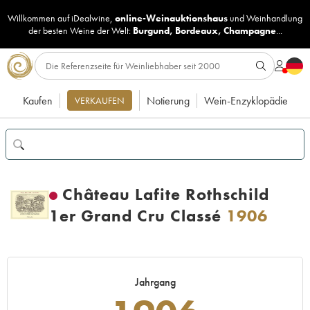
Willkommen auf iDealwine,
online-Weinauktionshaus
und
Weinhandlung
der besten Weine der Welt:
Burgund
,
Bordeaux
,
Champagne
...
Kaufen
Notierung
Wein-Enzyklopädie
VERKAUFEN
Château Lafite Rothschild
1er Grand Cru Classé
1906
Jahrgang