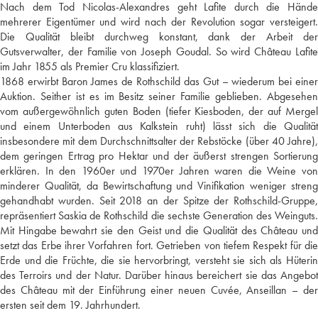
Nach dem Tod Nicolas-Alexandres geht Lafite durch die Hände
mehrerer Eigentümer und wird nach der Revolution sogar versteigert.
Die Qualität bleibt durchweg konstant, dank der Arbeit der
Gutsverwalter, der Familie von Joseph Goudal. So wird Château Lafite
im Jahr 1855 als Premier Cru klassifiziert.
1868 erwirbt Baron James de Rothschild das Gut – wiederum bei einer
Auktion. Seither ist es im Besitz seiner Familie geblieben. Abgesehen
vom außergewöhnlich guten Boden (tiefer Kiesboden, der auf Mergel
und einem Unterboden aus Kalkstein ruht) lässt sich die Qualität
insbesondere mit dem Durchschnittsalter der Rebstöcke (über 40 Jahre),
dem geringen Ertrag pro Hektar und der äußerst strengen Sortierung
erklären. In den 1960er und 1970er Jahren waren die Weine von
minderer Qualität, da Bewirtschaftung und Vinifikation weniger streng
gehandhabt wurden. Seit 2018 an der Spitze der Rothschild-Gruppe,
repräsentiert Saskia de Rothschild die sechste Generation des Weinguts.
Mit Hingabe bewahrt sie den Geist und die Qualität des Château und
setzt das Erbe ihrer Vorfahren fort. Getrieben von tiefem Respekt für die
Erde und die Früchte, die sie hervorbringt, versteht sie sich als Hüterin
des Terroirs und der Natur. Darüber hinaus bereichert sie das Angebot
des Château mit der Einführung einer neuen Cuvée, Anseillan – der
ersten seit dem 19. Jahrhundert.