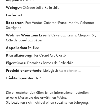
Weingut:
Château Lafite-Rothschild
Farbe:
rot
Rebsorten:
Petit Verdot
,
Cabernet Franc
,
Merlot
,
Cabernet
Sauvignon
Welcher Wein zum Essen?
Grive aux raisins
,
Chapon rôti
,
Côte de boeuf aux cèpes
Appellation:
Pauillac
Klassifizierung:
1er Grand Cru Classé
Eigentümer:
Domaines Barons de Rothschild
Produktionsmethode:
biologisch
Mehr erfahren …
Trinktemperatur:
16°
Die untenstehenden öffentlichen Informationen betreffen
aktuelle Merkmale des erwähnten Weins.
Sie beziehen sich nicht auf einen spezifischen Jahrgang.