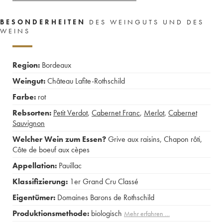
BESONDERHEITEN
DES WEINGUTS UND DES
WEINS
Region:
Bordeaux
Weingut:
Château Lafite-Rothschild
Farbe:
rot
Rebsorten:
Petit Verdot
,
Cabernet Franc
,
Merlot
,
Cabernet
Sauvignon
Welcher Wein zum Essen?
Grive aux raisins
,
Chapon rôti
,
Côte de boeuf aux cèpes
Appellation:
Pauillac
Klassifizierung:
1er Grand Cru Classé
Eigentümer:
Domaines Barons de Rothschild
Produktionsmethode:
biologisch
Mehr erfahren …