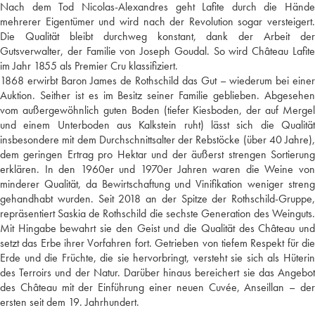
Nach dem Tod Nicolas-Alexandres geht Lafite durch die Hände
mehrerer Eigentümer und wird nach der Revolution sogar versteigert.
Die Qualität bleibt durchweg konstant, dank der Arbeit der
Gutsverwalter, der Familie von Joseph Goudal. So wird Château Lafite
im Jahr 1855 als Premier Cru klassifiziert.
1868 erwirbt Baron James de Rothschild das Gut – wiederum bei einer
Auktion. Seither ist es im Besitz seiner Familie geblieben. Abgesehen
vom außergewöhnlich guten Boden (tiefer Kiesboden, der auf Mergel
und einem Unterboden aus Kalkstein ruht) lässt sich die Qualität
insbesondere mit dem Durchschnittsalter der Rebstöcke (über 40 Jahre),
dem geringen Ertrag pro Hektar und der äußerst strengen Sortierung
erklären. In den 1960er und 1970er Jahren waren die Weine von
minderer Qualität, da Bewirtschaftung und Vinifikation weniger streng
gehandhabt wurden. Seit 2018 an der Spitze der Rothschild-Gruppe,
repräsentiert Saskia de Rothschild die sechste Generation des Weinguts.
Mit Hingabe bewahrt sie den Geist und die Qualität des Château und
setzt das Erbe ihrer Vorfahren fort. Getrieben von tiefem Respekt für die
Erde und die Früchte, die sie hervorbringt, versteht sie sich als Hüterin
des Terroirs und der Natur. Darüber hinaus bereichert sie das Angebot
des Château mit der Einführung einer neuen Cuvée, Anseillan – der
ersten seit dem 19. Jahrhundert.