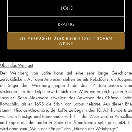
IKONE
KRÄFTIG
SIE VERFÜGEN ÜBER EINEN IDENTISCHEN
WEIN?
Über das Weingut
Der Weinberg von Lafite kann auf eine sehr lange Geschichte
zurückblicken. Auf dem Anwesen stehen bereits Rebstöcke, als Jacques
de Ségur den Weinberg gegen Ende des 17. Jahrhunderts neu
strukturiert. In der Folge erwirbt sich der Wein einen recht guten Ruf.
Jacques‘ Sohn Alexandre erweitert das Anwesen des Château Lafite
Rothschild, als er 1695 die Erbin von Latour heiratet. Aus dieser Ehe
stammt Nicolas-Alexandre, der Lafite zu Beginn des 18. Jahrhunderts zu
weiterem Prestige und Renommee verhilft – der Wein wird in Versailles
und sogar auf der anderen Seite des Ärmelkanals sehr geschätzt. Er
wird dann zum „Wein der Könige“ des „Fürsten der Weinberge“.