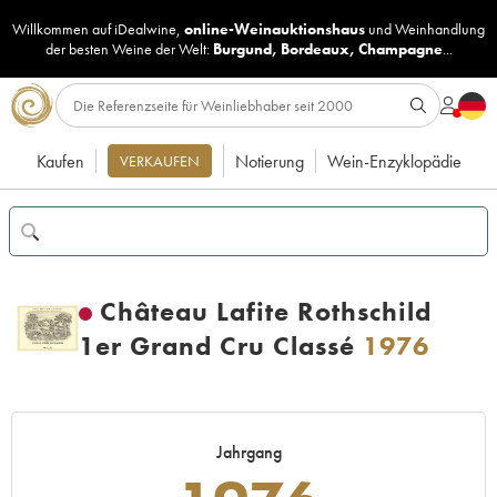
Willkommen auf iDealwine,
online-Weinauktionshaus
und
Weinhandlung
der besten Weine der Welt:
Burgund
,
Bordeaux
,
Champagne
...
Kaufen
Notierung
Wein-Enzyklopädie
VERKAUFEN
Château Lafite Rothschild
1er Grand Cru Classé
1976
Jahrgang