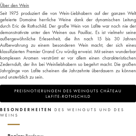
Über den Wein
Seit 1975 produziert die von Wein-Liebhabern auf der ganzen Welt
gefeierte Domaine herrliche Weine dank der dynamischen Leitung
durch Eric de Rothschild. Der große Wein von Lafite war noch nie der
demonstrativste unter den Weinen aus Pauillac. Es ist vielmehr seine
außergewöhnliche Erlesenheit, die ihn nach 15 bis 30 Jahren
Aufbewahrung zu einem besonderen Wein macht, der sich eines
klassifizierten Premier Grand Cru würdig erweist. Mit seinen wunderbar
komplexen Aromen verströmt er vor allem einen charakteristischen
Zedernduft, der ihn bei Weinliebhabern so begehrt macht. Die großen
Jahrgänge von Lafite scheinen die Jahrzehnte überdauern zu können
und unsterblich zu sein.
PREISNOTIERUNGEN DES WEINGUTS CHÂTEAU
LAFITE-ROTHSCHILD
BESONDERHEITEN
DES WEINGUTS UND DES
WEINS
Region:
Bordeaux