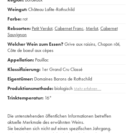
Weingut:
Château Lafite-Rothschild
Farbe:
rot
Rebsorten:
Petit Verdot
,
Cabernet Franc
,
Merlot
,
Cabernet
Sauvignon
Welcher Wein zum Essen?
Grive aux raisins
,
Chapon rôti
,
Côte de boeuf aux cèpes
Appellation:
Pauillac
Klassifizierung:
1er Grand Cru Classé
Eigentümer:
Domaines Barons de Rothschild
Produktionsmethode:
biologisch
Mehr erfahren …
Trinktemperatur:
16°
Die untenstehenden öffentlichen Informationen betreffen
aktuelle Merkmale des erwähnten Weins.
Sie beziehen sich nicht auf einen spezifischen Jahrgang.