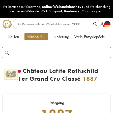
Willkommen auf iDealwine,
online-Weinauktionshaus
und
Weinhandlung
der besten Weine der Welt:
Burgund
,
Bordeaux
,
Champagne
...
Kaufen
Notierung
Wein-Enzyklopädie
VERKAUFEN
Château Lafite Rothschild
1er Grand Cru Classé
1887
Jahrgang