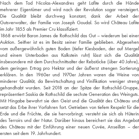
Nach dem Tod Nicolas-Alexandres geht Lafite durch die Hände
mehrerer Eigentümer und wird nach der Revolution sogar versteigert.
Die Qualität bleibt durchweg konstant, dank der Arbeit der
Gutsverwalter, der Familie von Joseph Goudal. So wird Château Lafite
im Jahr 1855 als Premier Cru klassifiziert.
1868 erwirbt Baron James de Rothschild das Gut – wiederum bei einer
Auktion. Seither ist es im Besitz seiner Familie geblieben. Abgesehen
vom außergewöhnlich guten Boden (tiefer Kiesboden, der auf Mergel
und einem Unterboden aus Kalkstein ruht) lässt sich die Qualität
insbesondere mit dem Durchschnittsalter der Rebstöcke (über 40 Jahre),
dem geringen Ertrag pro Hektar und der äußerst strengen Sortierung
erklären. In den 1960er und 1970er Jahren waren die Weine von
minderer Qualität, da Bewirtschaftung und Vinifikation weniger streng
gehandhabt wurden. Seit 2018 an der Spitze der Rothschild-Gruppe,
repräsentiert Saskia de Rothschild die sechste Generation des Weinguts.
Mit Hingabe bewahrt sie den Geist und die Qualität des Château und
setzt das Erbe ihrer Vorfahren fort. Getrieben von tiefem Respekt für die
Erde und die Früchte, die sie hervorbringt, versteht sie sich als Hüterin
des Terroirs und der Natur. Darüber hinaus bereichert sie das Angebot
des Château mit der Einführung einer neuen Cuvée, Anseillan – der
ersten seit dem 19. Jahrhundert.