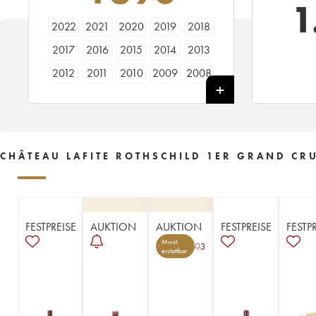
1
2022
2021
2020
2019
2018
2017
2016
2015
2014
2013
2012
2011
2010
2009
2008
2007
2006
2005
2004
2003
2002
2001
2000
1999
1998
1997
1996
1995
1994
1993
CHÂTEAU LAFITE ROTHSCHILD 1ER GRAND CRU
1992
1991
1990
1989
1988
1987
1986
1985
1984
1983
1982
1981
1980
1979
1978
FESTPREISE
AUKTION
AUKTION
FESTPREISE
FESTP
1977
1976
1975
1974
1973
Mwst.
3
erstattbar
1972
1971
1970
1969
1968
1967
1966
1965
1964
1963
1962
1961
1960
1959
1958