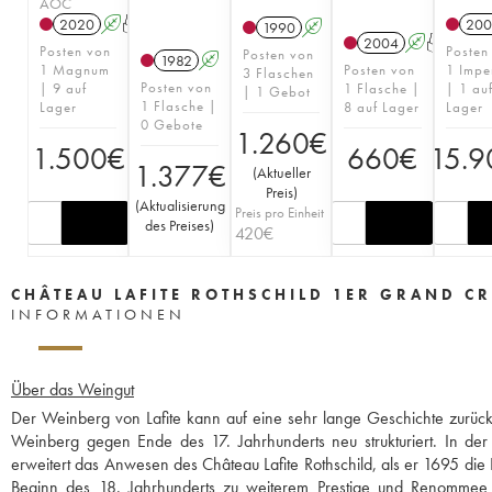
AOC
2020
A
T
200
1990
A
2004
A
T
Posten von
Posten
Posten von
1982
A
1 Magnum
Posten von
1 Impe
3 Flaschen
Posten von
| 9 auf
1 Flasche |
| 1 au
| 1 Gebot
1 Flasche |
Lager
8 auf Lager
Lager
0 Gebote
1.260
€
1.500
€
660
€
15.9
1.377
€
(
Aktueller
Preis
)
(
Aktualisierung
Preis pro Einheit
des Preises
)
420
€
CHÂTEAU LAFITE ROTHSCHILD 1ER GRAND CR
INFORMATIONEN
Über das Weingut
Der Weinberg von Lafite kann auf eine sehr lange Geschichte zurüc
Weinberg gegen Ende des 17. Jahrhunderts neu strukturiert. In der
erweitert das Anwesen des Château Lafite Rothschild, als er 1695 die 
Beginn des 18. Jahrhunderts zu weiterem Prestige und Renommee v