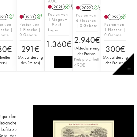
AOC
2021
A
T
2022
A
T
Posten von
Posten von
990
A
1983
A
1992
A
1 Magnum
6 Flaschen
en von
Posten von
Posten von
| 9 auf
| 0 Gebote
asche |
1 Flasche |
1 Flasche |
Lager
ebote
0 Gebote
0 Gebote
2.940
€
1.360
€
80
€
291
€
300
€
(
Aktualisierung
des Preises
)
tueller
(
Aktualisierung
(
Aktualisierung
Preis pro Einheit
reis
)
des Preises
)
des Preises
)
490
€
✕
Ségur den
Alexandre
Lafite zu
eite des