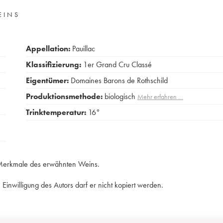
EINS
Appellation:
Pauillac
Klassifizierung:
1er Grand Cru Classé
Eigentümer:
Domaines Barons de Rothschild
Produktionsmethode:
biologisch
Mehr erfahren …
Trinktemperatur:
16°
e
e Merkmale des erwähnten Weins.
Einwilligung des Autors darf er nicht kopiert werden.