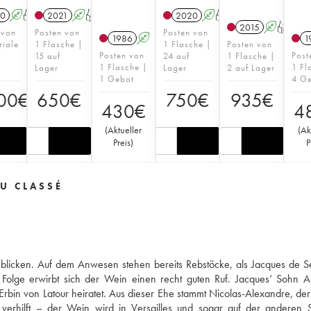
0
A
T
2021
A
T
2020
A
T
2015
A
T
 von
Posten von
Posten von
1986
A
1
riale
1 Flasche |
1 Flasche |
Posten von
Posten von
Post
f
15 auf
24 auf
1 Flasche |
1 Flasche |
1 Fl
Lager
Lager
2 auf Lager
1 Gebot
4 G
00
€
650
€
750
€
935
€
430
€
4
(
Aktueller
(
Ak
Preis
)
P
U CLASSÉ
kblicken. Auf dem Anwesen stehen bereits Rebstöcke, als Jacques de 
 Folge erwirbt sich der Wein einen recht guten Ruf. Jacques‘ Sohn 
Erbin von Latour heiratet. Aus dieser Ehe stammt Nicolas-Alexandre, der 
erhilft – der Wein wird in Versailles und sogar auf der anderen S