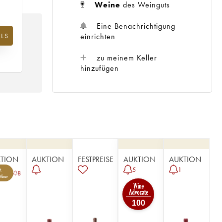
Weine
des Weinguts
Eine Benachrichtigung
einrichten
LS
m
25
zu meinem Keller
hinzufügen
TION
AUKTION
FESTPREISE
AUKTION
AUKTION
5
1
.
8
ttbar
100