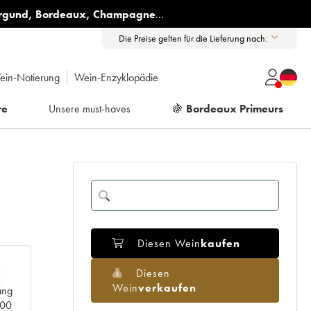
rgund
,
Bordeaux
,
Champagne
...
Die Preise gelten für die Lieferung nach:
ein-Notierung
Wein-Enzyklopädie
re
Unsere must-haves
🍇
Bordeaux Primeurs
Diesen Wein
kaufen
Diesen
Wein
verkaufen
ang
000