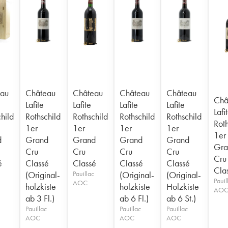
au
Château
Château
Château
Château
Châ
Lafite
Lafite
Lafite
Lafite
Lafi
hild
Rothschild
Rothschild
Rothschild
Rothschild
Roth
1er
1er
1er
1er
1er
d
Grand
Grand
Grand
Grand
Gra
Cru
Cru
Cru
Cru
Cru
é
Classé
Classé
Classé
Classé
Cla
(Original-
Pauillac
(Original-
(Original-
Pauil
AOC
holzkiste
holzkiste
Holzkiste
AO
ab 3 Fl.)
ab 6 Fl.)
ab 6 St.)
Pauillac
Pauillac
Pauillac
AOC
AOC
AOC