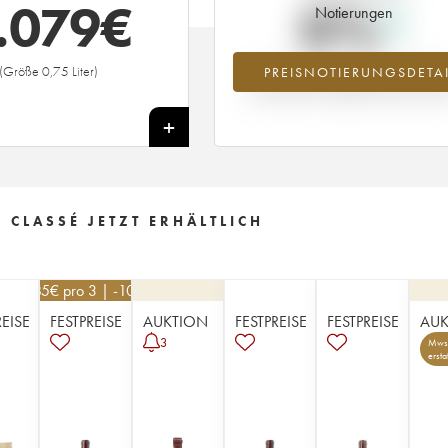
.079
€
0%
Notierungen
(Größe 0,75 Liter)
PREISNOTIERUNGSDETAI
Preisanstiegs des Jahrgangs 1890 i
Jahr 2026 im Vergleich zum Jahr 20
+
 CLASSÉ JETZT ERHÄLTLICH
585
€
pro 3 | -10%
REISE
FESTPREISE
AUKTION
FESTPREISE
FESTPREISE
AUK
3
Mwst
ersta