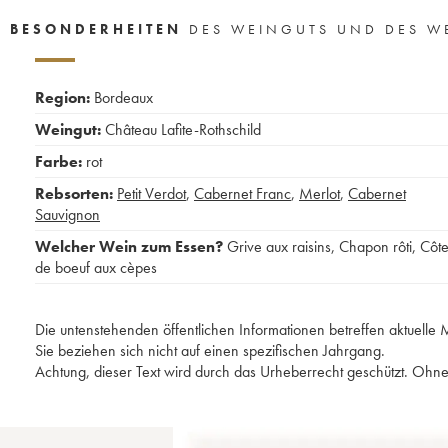
BESONDERHEITEN
DES WEINGUTS UND DES W
Region:
Bordeaux
Weingut:
Château Lafite-Rothschild
Farbe:
rot
Rebsorten:
Petit Verdot
,
Cabernet Franc
,
Merlot
,
Cabernet
Sauvignon
Welcher Wein zum Essen?
Grive aux raisins
,
Chapon rôti
,
Côt
de boeuf aux cèpes
Die untenstehenden öffentlichen Informationen betreffen aktuell
Sie beziehen sich nicht auf einen spezifischen Jahrgang.
Achtung, dieser Text wird durch das Urheberrecht geschützt. Ohne 