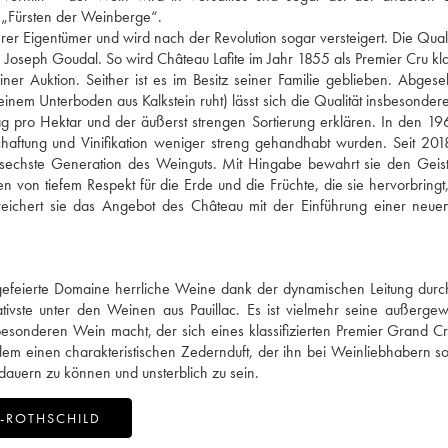
 „Fürsten der Weinberge“.
 Eigentümer und wird nach der Revolution sogar versteigert. Die Qualit
Joseph Goudal. So wird Château Lafite im Jahr 1855 als Premier Cru klass
er Auktion. Seither ist es im Besitz seiner Familie geblieben. Abge
nem Unterboden aus Kalkstein ruht) lässt sich die Qualität insbesonder
ag pro Hektar und der äußerst strengen Sortierung erklären. In den 1
haftung und Vinifikation weniger streng gehandhabt wurden. Seit 201
ie sechste Generation des Weinguts. Mit Hingabe bewahrt sie den Geis
n von tiefem Respekt für die Erde und die Früchte, die sie hervorbringt,
ereichert sie das Angebot des Château mit der Einführung einer neu
gefeierte Domaine herrliche Weine dank der dynamischen Leitung durc
ivste unter den Weinen aus Pauillac. Es ist vielmehr seine außerge
esonderen Wein macht, der sich eines klassifizierten Premier Grand C
em einen charakteristischen Zedernduft, der ihn bei Weinliebhabern s
dauern zu können und unsterblich zu sein.
-ROTHSCHILD