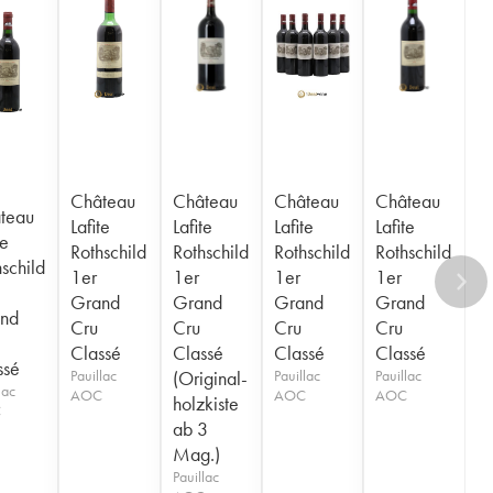
Château
Château
Château
Château
teau
Lafite
Lafite
Lafite
Lafite
te
Rothschild
Rothschild
Rothschild
Rothschild
schild
1er
1er
1er
1er
Grand
Grand
Grand
Grand
nd
Cru
Cru
Cru
Cru
Classé
Classé
Classé
Classé
ssé
Pauillac
(Original-
Pauillac
Pauillac
lac
AOC
AOC
AOC
holzkiste
C
ab 3
Mag.)
Pauillac