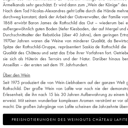
Ärmelkanals sehr geschätzt. Er wird dann zum „Wein der Könige“ des
Nach dem Tod Nicolas-Alexandres geht Lafite durch die Hände mehrerer
durchweg konstant, dank der Arbeit der Gutsverwalter, der Familie von 
1868 erwirbt Baron James de Rothschild das Gut – wiederum bei ein
außergewöhnlich guten Boden (tiefer Kiesboden, der auf Mergel und ei
Durchschnittsalter der Rebstöcke (über 40 Jahre), dem geringen Ertr
1970er Jahren waren die Weine von minderer Qualität, da Bewirtsc
Spitze der Rothschild-Gruppe, repräsentiert Saskia de Rothschild d
Qualität des Château und setzt das Erbe ihrer Vorfahren fort. Getriebe
sie sich als Hüterin des Terroirs und der Natur. Darüber hinaus b
Anseillan – der ersten seit dem 19. Jahrhundert.
Über den Wein
Seit 1975 produziert die von Wein-Liebhabern auf der ganzen Welt 
Rothschild. Der große Wein von Lafite war noch nie der demonstrat
Erlesenheit, die ihn nach 15 bis 30 Jahren Aufbewahrung zu einem b
erweist. Mit seinen wunderbar komplexen Aromen verströmt er vor all
macht. Die großen Jahrgänge von Lafite scheinen die Jahrzehnte über
PREISNOTIERUNGEN DES WEINGUTS CHÂTEAU LAFITE