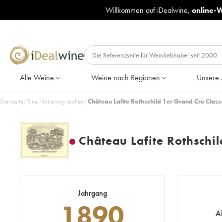
Willkommen auf iDealwine,
online-
Alle Weine
Weine nach Regionen
Unsere 
Startseite
/
Eine Notierung suchen
/
Château Lafite Rothschild 1er Grand Cru Class
Château Lafite Rothschi
Jahrgang
1890
A