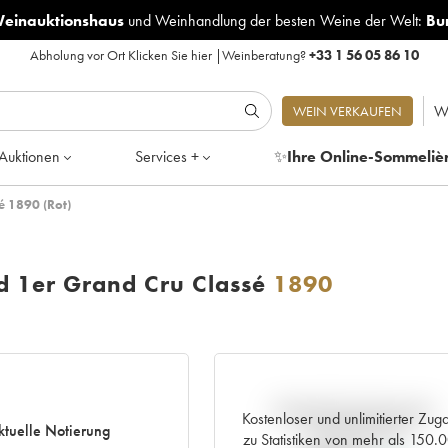
Weinauktionshaus
und
Weinhandlung der besten Weine der Welt:
Bu
Abholung vor Ort
Klicken Sie hier
|
Weinberatung?
+33 1 56 05 86 10
W
WEIN VERKAUFEN
Auktionen
Services +
✨
Ihre Online-Sommeliè
é 1890 (Rot)
ld 1er Grand Cru Classé
1890
Aktuelle Entwicklung der
Kostenloser und unlimitierter Zug
ktuelle Notierung
Preisnotierung
zu Statistiken von mehr als 150.