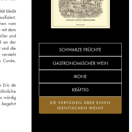
ät bleibt
ifiziert.
sehen vom
e mit dem
960er und
8 an der
t und die
SCHWARZE FRÜCHTE
 versteht
en Cuvée,
GASTRONOMISCHER WEIN
IKONE
h Eric de
KRÄFTIG
wöhnliche
ru würdig
SIE VERFÜGEN ÜBER EINEN
o begehrt
IDENTISCHEN WEIN?