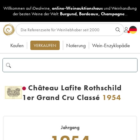
Willkommen auf iDealwine,
online-Weinauktionshaus
und
Weinhandlung
der besten Weine der Welt:
Burgund
,
Bordeaux
,
Champagne
...
Kaufen
Notierung
Wein-Enzyklopädie
VERKAUFEN
Château Lafite Rothschild
1er Grand Cru Classé
1954
Jahrgang