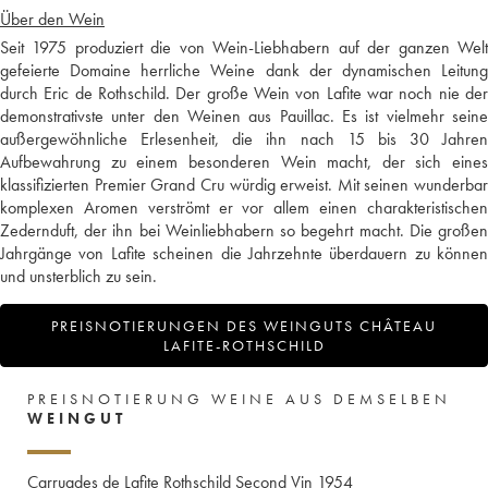
Über den Wein
Seit 1975 produziert die von Wein-Liebhabern auf der ganzen Welt
gefeierte Domaine herrliche Weine dank der dynamischen Leitung
durch Eric de Rothschild. Der große Wein von Lafite war noch nie der
demonstrativste unter den Weinen aus Pauillac. Es ist vielmehr seine
außergewöhnliche Erlesenheit, die ihn nach 15 bis 30 Jahren
Aufbewahrung zu einem besonderen Wein macht, der sich eines
klassifizierten Premier Grand Cru würdig erweist. Mit seinen wunderbar
komplexen Aromen verströmt er vor allem einen charakteristischen
Zedernduft, der ihn bei Weinliebhabern so begehrt macht. Die großen
Jahrgänge von Lafite scheinen die Jahrzehnte überdauern zu können
und unsterblich zu sein.
PREISNOTIERUNGEN DES WEINGUTS CHÂTEAU
LAFITE-ROTHSCHILD
PREISNOTIERUNG WEINE AUS DEMSELBEN
WEINGUT
Carruades de Lafite Rothschild Second Vin
1954