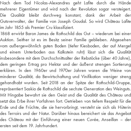
Nach dem Tod Nicolas-Alexandres geht Lafite durch die Hände
mehrerer Eigentümer und wird nach der Revolution sogar versteigert.
Die Qualität bleibt durchweg konstant, dank der Arbeit der
Gutsverwalter, der Familie von Joseph Goudal. So wird Château Lafite
im Jahr 1855 als Premier Cru klassifiziert.
1868 erwirbt Baron James de Rothschild das Gut – wiederum bei einer
Auktion. Seither ist es im Besitz seiner Familie geblieben. Abgesehen
vom außergewöhnlich guten Boden (tiefer Kiesboden, der auf Mergel
und einem Unterboden aus Kalkstein ruht) lässt sich die Qualität
insbesondere mit dem Durchschnittsalter der Rebstöcke (über 40 Jahre),
dem geringen Ertrag pro Hektar und der äußerst strengen Sortierung
erklären. In den 1960er und 1970er Jahren waren die Weine von
minderer Qualität, da Bewirtschaftung und Vinifikation weniger streng
gehandhabt wurden. Seit 2018 an der Spitze der Rothschild-Gruppe,
repräsentiert Saskia de Rothschild die sechste Generation des Weinguts.
Mit Hingabe bewahrt sie den Geist und die Qualität des Château und
setzt das Erbe ihrer Vorfahren fort. Getrieben von tiefem Respekt für die
Erde und die Früchte, die sie hervorbringt, versteht sie sich als Hüterin
des Terroirs und der Natur. Darüber hinaus bereichert sie das Angebot
des Château mit der Einführung einer neuen Cuvée, Anseillan – der
ersten seit dem 19. Jahrhundert.