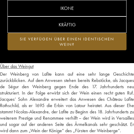
IKONE
KRÄFTIG
SIE VERFÜGEN ÜBER EINEN IDENTISCHEN
WEIN?
Über das Weingut
Der Weinberg von Lafite kann auf eine sehr lange Geschichte
zurückblicken. Auf dem Anwesen stehen bereits Rebstöcke, als Jacques
de Ségur den Weinberg gegen Ende des 17. Jahrhunderts neu
strukturiert. In der Folge erwirbt sich der Wein einen recht guten Ruf.
Jacques‘ Sohn Alexandre erweitert das Anwesen des Château Lafite
Rothschild, als er 1695 die Erbin von Latour heiratet. Aus dieser Ehe
stammt Nicolas-Alexandre, der Lafite zu Beginn des 18. Jahrhunderts zu
weiterem Prestige und Renommee verhilft – der Wein wird in Versailles
und sogar auf der anderen Seite des Ärmelkanals sehr geschätzt. Er
wird dann zum „Wein der Könige“ des „Fürsten der Weinberge“.