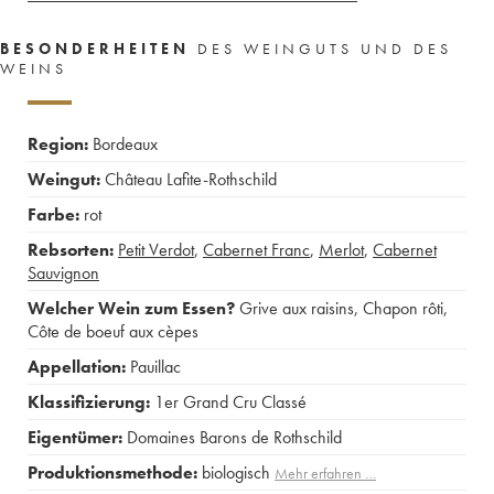
BESONDERHEITEN
DES WEINGUTS UND DES
WEINS
Region:
Bordeaux
Weingut:
Château Lafite-Rothschild
Farbe:
rot
Rebsorten:
Petit Verdot
,
Cabernet Franc
,
Merlot
,
Cabernet
Sauvignon
Welcher Wein zum Essen?
Grive aux raisins
,
Chapon rôti
,
Côte de boeuf aux cèpes
Appellation:
Pauillac
Klassifizierung:
1er Grand Cru Classé
Eigentümer:
Domaines Barons de Rothschild
Produktionsmethode:
biologisch
Mehr erfahren …