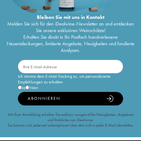
Bleiben Sie mit uns in Kontakt
Melden Sie sich für den iDealwine-Newsletter an und entdecken
Sie unsere exklusiven Weinschätze!
Erhalten Sie direkt in Ihr Postfach handverlesene
Neuentdeckungen, limitierte Angebote, Neuigkeiten und fundierte
Analysen.
Ich stimme dem E-Mail-Tracking zu, um personalisierte
Empfehlungen zu erhalten
Ja
Nein
ABONNIEREN
Mit Ihrer Anmeldung erhalten Sie exklusiv ausgewählte Neuigkeiten, Angebote
und Einblicke von iDealwine.
Sie können sich jederzeit unkompliziert über den Link in jeder E-Mail abmelden.