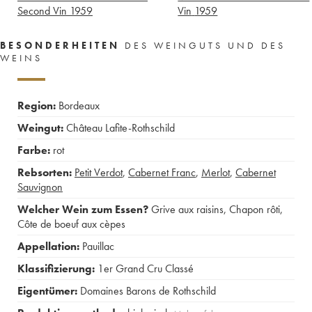
Second Vin
1959
Vin
1959
BESONDERHEITEN
DES WEINGUTS UND DES
WEINS
Region:
Bordeaux
Weingut:
Château Lafite-Rothschild
Farbe:
rot
Rebsorten:
Petit Verdot
,
Cabernet Franc
,
Merlot
,
Cabernet
Sauvignon
Welcher Wein zum Essen?
Grive aux raisins
,
Chapon rôti
,
Côte de boeuf aux cèpes
Appellation:
Pauillac
Klassifizierung:
1er Grand Cru Classé
Eigentümer:
Domaines Barons de Rothschild