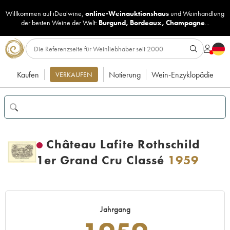
Willkommen auf iDealwine,
online-Weinauktionshaus
und
Weinhandlung
der besten Weine der Welt:
Burgund
,
Bordeaux
,
Champagne
...
Kaufen
Notierung
Wein-Enzyklopädie
VERKAUFEN
Château Lafite Rothschild
1er Grand Cru Classé
1959
Jahrgang