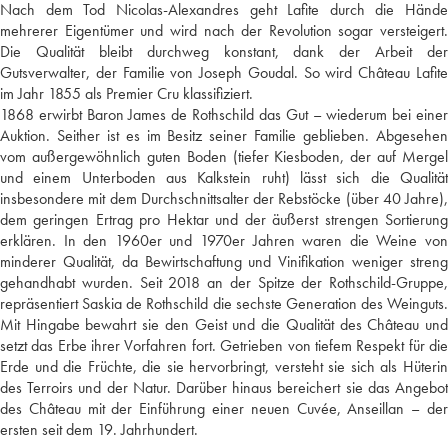
Nach dem Tod Nicolas-Alexandres geht Lafite durch die Hände
mehrerer Eigentümer und wird nach der Revolution sogar versteigert.
Die Qualität bleibt durchweg konstant, dank der Arbeit der
Gutsverwalter, der Familie von Joseph Goudal. So wird Château Lafite
im Jahr 1855 als Premier Cru klassifiziert.
1868 erwirbt Baron James de Rothschild das Gut – wiederum bei einer
Auktion. Seither ist es im Besitz seiner Familie geblieben. Abgesehen
vom außergewöhnlich guten Boden (tiefer Kiesboden, der auf Mergel
und einem Unterboden aus Kalkstein ruht) lässt sich die Qualität
insbesondere mit dem Durchschnittsalter der Rebstöcke (über 40 Jahre),
dem geringen Ertrag pro Hektar und der äußerst strengen Sortierung
erklären. In den 1960er und 1970er Jahren waren die Weine von
minderer Qualität, da Bewirtschaftung und Vinifikation weniger streng
gehandhabt wurden. Seit 2018 an der Spitze der Rothschild-Gruppe,
repräsentiert Saskia de Rothschild die sechste Generation des Weinguts.
Mit Hingabe bewahrt sie den Geist und die Qualität des Château und
setzt das Erbe ihrer Vorfahren fort. Getrieben von tiefem Respekt für die
Erde und die Früchte, die sie hervorbringt, versteht sie sich als Hüterin
des Terroirs und der Natur. Darüber hinaus bereichert sie das Angebot
des Château mit der Einführung einer neuen Cuvée, Anseillan – der
ersten seit dem 19. Jahrhundert.