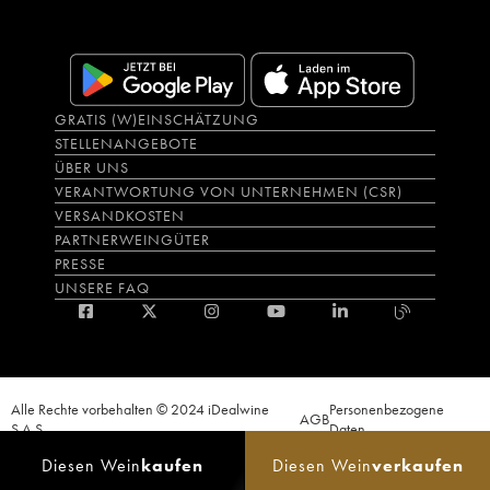
GRATIS (W)EINSCHÄTZUNG
STELLENANGEBOTE
ÜBER UNS
VERANTWORTUNG VON UNTERNEHMEN (CSR)
VERSANDKOSTEN
PARTNERWEINGÜTER
PRESSE
UNSERE FAQ
Alle Rechte vorbehalten © 2024 iDealwine
Personenbezogene
AGB
S.A.S.
Daten
Der Nachweis der Volljährigkeit des Käufers wird zum Zeitpunkt des Online-
Diesen Wein
kaufen
Diesen Wein
verkaufen
Verkaufs verlangt. CODE DE LA SANTÉ PUBLIQUE, ART.L.3342-1 et L.3353-3