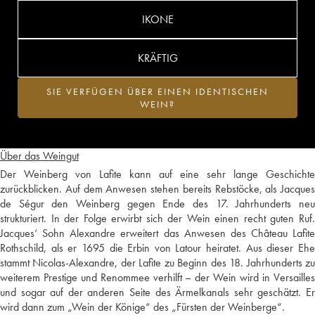
IKONE
KRÄFTIG
SIE VERFÜGEN ÜBER EINEN IDENTISCHEN
WEIN?
Über das Weingut
Der Weinberg von Lafite kann auf eine sehr lange Geschichte
zurückblicken. Auf dem Anwesen stehen bereits Rebstöcke, als Jacques
de Ségur den Weinberg gegen Ende des 17. Jahrhunderts neu
strukturiert. In der Folge erwirbt sich der Wein einen recht guten Ruf.
Jacques‘ Sohn Alexandre erweitert das Anwesen des Château Lafite
Rothschild, als er 1695 die Erbin von Latour heiratet. Aus dieser Ehe
stammt Nicolas-Alexandre, der Lafite zu Beginn des 18. Jahrhunderts zu
weiterem Prestige und Renommee verhilft – der Wein wird in Versailles
und sogar auf der anderen Seite des Ärmelkanals sehr geschätzt. Er
wird dann zum „Wein der Könige“ des „Fürsten der Weinberge“.