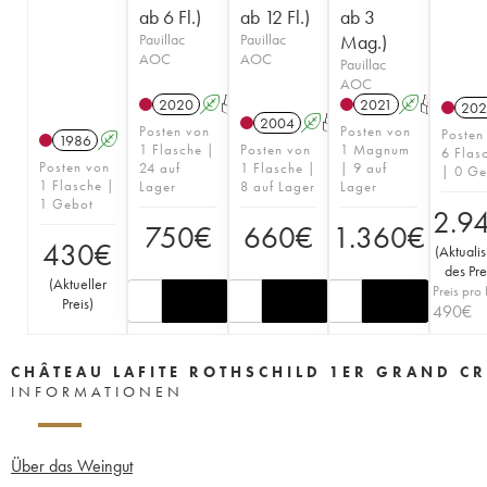
ab 6 Fl.)
ab 12 Fl.)
ab 3
Pauillac
Pauillac
Mag.)
AOC
AOC
Pauillac
AOC
2020
A
T
2021
A
T
202
2004
A
T
Posten von
Posten von
Posten
1986
A
1 Flasche |
Posten von
1 Magnum
6 Flas
Posten von
24 auf
1 Flasche |
| 9 auf
| 0 Ge
1 Flasche |
Lager
8 auf Lager
Lager
1 Gebot
2.9
750
€
660
€
1.360
€
430
€
(
Aktuali
des Pre
(
Aktueller
Preis pro 
Preis
)
490
€
CHÂTEAU LAFITE ROTHSCHILD 1ER GRAND CR
INFORMATIONEN
Über das Weingut