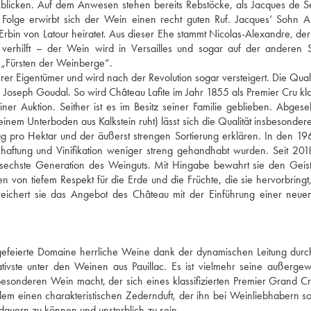
kblicken. Auf dem Anwesen stehen bereits Rebstöcke, als Jacques de 
 Folge erwirbt sich der Wein einen recht guten Ruf. Jacques‘ Sohn 
Erbin von Latour heiratet. Aus dieser Ehe stammt Nicolas-Alexandre, der 
erhilft – der Wein wird in Versailles und sogar auf der anderen S
 „Fürsten der Weinberge“.
 Eigentümer und wird nach der Revolution sogar versteigert. Die Qualit
Joseph Goudal. So wird Château Lafite im Jahr 1855 als Premier Cru klass
er Auktion. Seither ist es im Besitz seiner Familie geblieben. Abge
nem Unterboden aus Kalkstein ruht) lässt sich die Qualität insbesonder
ag pro Hektar und der äußerst strengen Sortierung erklären. In den 1
haftung und Vinifikation weniger streng gehandhabt wurden. Seit 201
ie sechste Generation des Weinguts. Mit Hingabe bewahrt sie den Geis
n von tiefem Respekt für die Erde und die Früchte, die sie hervorbringt,
ereichert sie das Angebot des Château mit der Einführung einer neu
gefeierte Domaine herrliche Weine dank der dynamischen Leitung durc
ivste unter den Weinen aus Pauillac. Es ist vielmehr seine außerge
esonderen Wein macht, der sich eines klassifizierten Premier Grand C
em einen charakteristischen Zedernduft, der ihn bei Weinliebhabern s
dauern zu können und unsterblich zu sein.