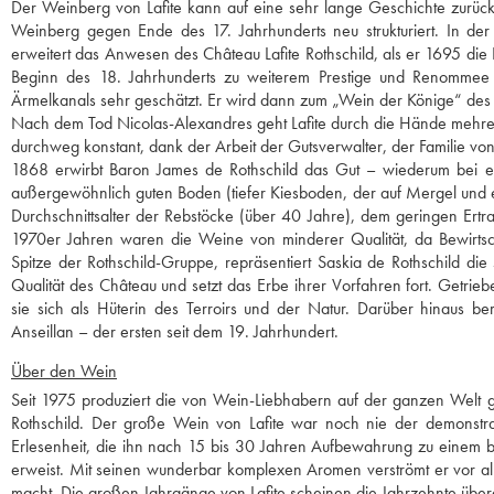
Der Weinberg von Lafite kann auf eine sehr lange Geschichte zurüc
Weinberg gegen Ende des 17. Jahrhunderts neu strukturiert. In der
erweitert das Anwesen des Château Lafite Rothschild, als er 1695 die 
Beginn des 18. Jahrhunderts zu weiterem Prestige und Renommee v
Ärmelkanals sehr geschätzt. Er wird dann zum „Wein der Könige“ des
Nach dem Tod Nicolas-Alexandres geht Lafite durch die Hände mehrerer
durchweg konstant, dank der Arbeit der Gutsverwalter, der Familie von 
1868 erwirbt Baron James de Rothschild das Gut – wiederum bei ein
außergewöhnlich guten Boden (tiefer Kiesboden, der auf Mergel und ei
Durchschnittsalter der Rebstöcke (über 40 Jahre), dem geringen Ertr
1970er Jahren waren die Weine von minderer Qualität, da Bewirtsc
Spitze der Rothschild-Gruppe, repräsentiert Saskia de Rothschild d
Qualität des Château und setzt das Erbe ihrer Vorfahren fort. Getriebe
sie sich als Hüterin des Terroirs und der Natur. Darüber hinaus b
Anseillan – der ersten seit dem 19. Jahrhundert.
Über den Wein
Seit 1975 produziert die von Wein-Liebhabern auf der ganzen Welt 
Rothschild. Der große Wein von Lafite war noch nie der demonstrat
Erlesenheit, die ihn nach 15 bis 30 Jahren Aufbewahrung zu einem b
erweist. Mit seinen wunderbar komplexen Aromen verströmt er vor all
macht. Die großen Jahrgänge von Lafite scheinen die Jahrzehnte über