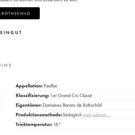
-ROTHSCHILD
EINGUT
EINS
Appellation:
Pauillac
Klassifizierung:
1er Grand Cru Classé
Eigentümer:
Domaines Barons de Rothschild
Produktionsmethode:
biologisch
Mehr erfahren …
Trinktemperatur:
16°
e