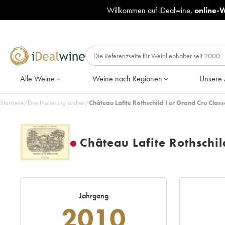
Willkommen auf iDealwine,
online-
Alle Weine
Weine nach Regionen
Unsere 
Startseite
/
Eine Notierung suchen
/
Château Lafite Rothschild 1er Grand Cru Class
Château Lafite Rothschi
Jahrgang
2010