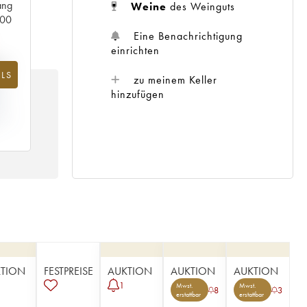
ang
Weine
des Weinguts
000
Eine Benachrichtigung
einrichten
%
LS
zu meinem Keller
G
hinzufügen
IS
10
TION
FESTPREISE
AUKTION
AUKTION
AUKTION
1
Mwst.
Mwst.
8
3
erstattbar
erstattbar