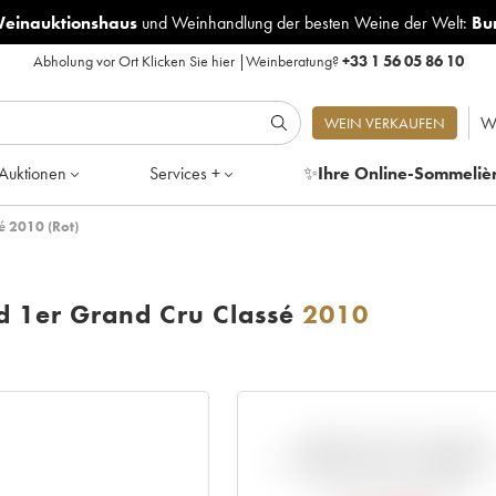
Weinauktionshaus
und
Weinhandlung der besten Weine der Welt:
Bu
Abholung vor Ort
Klicken Sie hier
|
Weinberatung?
+33 1 56 05 86 10
W
WEIN VERKAUFEN
Auktionen
Services +
✨
Ihre Online-Sommeliè
é 2010 (Rot)
ld 1er Grand Cru Classé
2010
ABWEICHUNG DIESER
NOTIERUNG IM VERGLEIC
ZUM PRIMEUR-PREIS