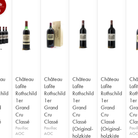
0
au
Château
Château
Château
Château
Châ
Lafite
Lafite
Lafite
Lafite
Lafi
hild
Rothschild
Rothschild
Rothschild
Rothschild
Roth
1er
1er
1er
1er
1er
d
Grand
Grand
Grand
Grand
Gra
Cru
Cru
Cru
Cru
Cru
é
Classé
Classé
Classé
Classé
Cla
Pauillac
Pauillac
(Original-
(Original-
Pauil
AOC
AOC
AO
holzkiste
holzkiste