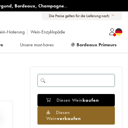
rgund
,
Bordeaux
,
Champagne
...
Die Preise gelten für die Lieferung nach:
ein-Notierung
Wein-Enzyklopädie
re
Unsere must-haves
🍇
Bordeaux Primeurs
Diesen Wein
kaufen
Diesen
Wein
verkaufen
H