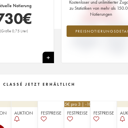
Kostenloser und unlimitierter Zug
840
€
ktuelle Notierung
zu Statistiken von mehr als 150.
730
€
Notierungen
PRIMEUR-PREIS 2010
-13.14%
-39.09
(Größe 0,75 Liter)
PREISNOTIERUNGSDETAI
ABWEICHUNG DER
ABWEICHUN
NOTIERUNG
PRIMEUR-PRE
AKTUELL/PRIMEUR-
NACH
PREIS
JAHRGANG 20
/ 2009
+
 CLASSÉ JETZT ERHÄLTLICH
585
€
pro 3 | -10%
ION
AUKTION
FESTPREISE
FESTPREISE
FESTPREISE
AUK