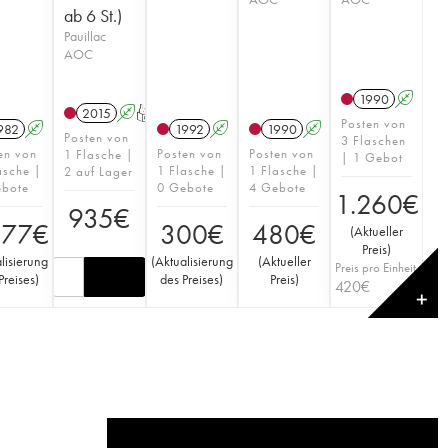
ab 6 St.)
Pauillac
AOC
1990
A
2015
A
T
Posten von
982
A
1992
A
1990
A
Posten von
3 Flaschen
en von
Posten von
Posten von
1 Flasche |
| 1 Gebot
asche |
1 Flasche |
1 Flasche |
2 auf Lager
ebote
0 Gebote
4 Gebote
1.260
€
935
€
377
€
300
€
480
€
(
Aktueller
Preis
)
lisierung
(
Aktualisierung
(
Aktueller
Preis pro Einheit
Preises
)
des Preises
)
Preis
)
420
€
✕