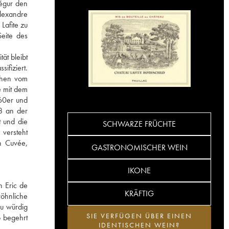
Ségur den
Alexandre
Lafite zu
eite des
ät bleibt
ifiziert.
sehen vom
e mit dem
960er und
8 an der
t und die
SCHWARZE FRÜCHTE
 versteht
en Cuvée,
GASTRONOMISCHER WEIN
IKONE
h Eric de
KRÄFTIG
wöhnliche
ru würdig
SIE VERFÜGEN ÜBER EINEN
o begehrt
IDENTISCHEN WEIN?