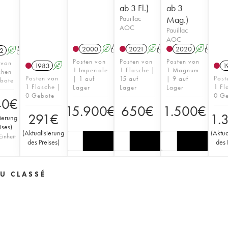
ab 3 Fl.)
ab 3
Pauillac
Mag.)
AOC
Pauillac
AOC
2000
A
T
2021
A
T
2020
A
T
2
A
T
Posten von
Posten von
Posten von
 von
1983
A
1
1 Imperiale
1 Flasche |
1 Magnum
chen
Posten von
Post
| 1 auf
15 auf
| 9 auf
bote
1 Flasche |
1 Fl
Lager
Lager
Lager
0 Gebote
0 G
40
€
15.900
€
650
€
1.500
€
291
€
1.
sierung
ises
)
(
Aktualisierung
(
Aktua
Einheit
des Preises
)
des 
U CLASSÉ