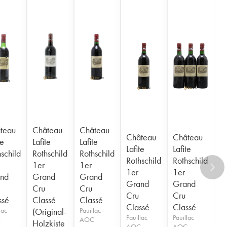
teau
Château
Château
Château
Château
te
Lafite
Lafite
Lafite
Lafite
schild
Rothschild
Rothschild
Rothschild
Rothschild
1er
1er
1er
1er
nd
Grand
Grand
Grand
Grand
Cru
Cru
Cru
Cru
ssé
Classé
Classé
Classé
Classé
lac
(Original-
Pauillac
Pauillac
Pauillac
C
AOC
Holzkiste
AOC
AOC