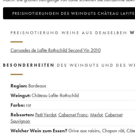
PREISNOTIERUNGEN DES WEINGUTS CHÂTEAU LAFITE
PREISNOTIERUNG WEINE AUS DEMSELBEN
W
Carruades de Lafite Rothschild Second Vin
2010
BESONDERHEITEN
DES WEINGUTS UND DES W
Region:
Bordeaux
Weingut:
Château Lafite-Rothschild
Farbe:
rot
Rebsorten:
Petit Verdot
,
Cabernet Franc
,
Merlot
,
Cabernet
Sauvignon
Welcher Wein zum Essen?
Grive aux raisins
,
Chapon rôti
,
Côt