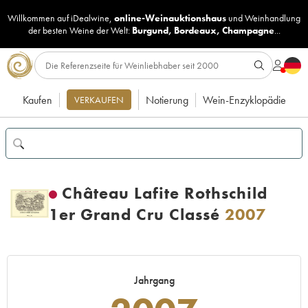
Willkommen auf iDealwine,
online-Weinauktionshaus
und
Weinhandlung
der besten Weine der Welt:
Burgund
,
Bordeaux
,
Champagne
...
Kaufen
Notierung
Wein-Enzyklopädie
VERKAUFEN
Château Lafite Rothschild
1er Grand Cru Classé
2007
Jahrgang