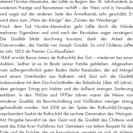
stammt Nicolas-Alexandre, der Lafite zu Beginn des 18. Jahrhunderts zu
weiterem Prestige und Renommee verhilft – der Wein wird in Versailles
und sogar auf der anderen Seite des Ärmelkanals sehr geschätzt. Er
wird dann zum „Wein der Könige“ des „Fürsten der Weinberge“.
Nach dem Tod Nicolas-Alexandres geht Lafite durch die Hände
mehrerer Eigentümer und wird nach der Revolution sogar versteigert.
Die Qualität bleibt durchweg konstant, dank der Arbeit der
Gutsverwalter, der Familie von Joseph Goudal. So wird Château Lafite
im Jahr 1855 als Premier Cru klassifiziert.
1868 erwirbt Baron James de Rothschild das Gut – wiederum bei einer
Auktion. Seither ist es im Besitz seiner Familie geblieben. Abgesehen
vom außergewöhnlich guten Boden (tiefer Kiesboden, der auf Mergel
und einem Unterboden aus Kalkstein ruht) lässt sich die Qualität
insbesondere mit dem Durchschnittsalter der Rebstöcke (über 40 Jahre),
dem geringen Ertrag pro Hektar und der äußerst strengen Sortierung
erklären. In den 1960er und 1970er Jahren waren die Weine von
minderer Qualität, da Bewirtschaftung und Vinifikation weniger streng
gehandhabt wurden. Seit 2018 an der Spitze der Rothschild-Gruppe,
repräsentiert Saskia de Rothschild die sechste Generation des Weinguts.
Mit Hingabe bewahrt sie den Geist und die Qualität des Château und
setzt das Erbe ihrer Vorfahren fort. Getrieben von tiefem Respekt für die
Erde und die Früchte, die sie hervorbringt, versteht sie sich als Hüterin