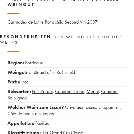
WEINGUT
Carruades de Lafite Rothschild Second Vin
2007
BESONDERHEITEN
DES WEINGUTS UND DES
WEINS
Region:
Bordeaux
Weingut:
Château Lafite-Rothschild
Farbe:
rot
Rebsorten:
Petit Verdot
,
Cabernet Franc
,
Merlot
,
Cabernet
Sauvignon
Welcher Wein zum Essen?
Grive aux raisins
,
Chapon rôti
,
Côte de boeuf aux cèpes
Appellation:
Pauillac
Klassifizierung:
1er Grand Cru Classé