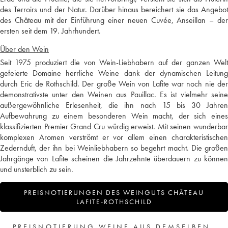
des Terroirs und der Natur. Darüber hinaus bereichert sie das Angebot
des Château mit der Einführung einer neuen Cuvée, Anseillan – der
ersten seit dem 19. Jahrhundert.
Über den Wein
Seit 1975 produziert die von Wein-Liebhabern auf der ganzen Welt
gefeierte Domaine herrliche Weine dank der dynamischen Leitung
durch Eric de Rothschild. Der große Wein von Lafite war noch nie der
demonstrativste unter den Weinen aus Pauillac. Es ist vielmehr seine
außergewöhnliche Erlesenheit, die ihn nach 15 bis 30 Jahren
Aufbewahrung zu einem besonderen Wein macht, der sich eines
klassifizierten Premier Grand Cru würdig erweist. Mit seinen wunderbar
komplexen Aromen verströmt er vor allem einen charakteristischen
Zedernduft, der ihn bei Weinliebhabern so begehrt macht. Die großen
Jahrgänge von Lafite scheinen die Jahrzehnte überdauern zu können
und unsterblich zu sein.
PREISNOTIERUNGEN DES WEINGUTS CHÂTEAU
LAFITE-ROTHSCHILD
PREISNOTIERUNG WEINE AUS DEMSELBEN