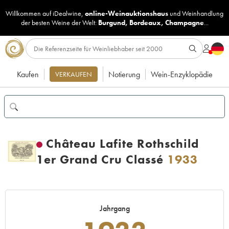
Willkommen auf iDealwine,
online-Weinauktionshaus
und
Weinhandlung
der besten Weine der Welt:
Burgund
,
Bordeaux
,
Champagne
...
Kaufen
Notierung
Wein-Enzyklopädie
VERKAUFEN
Château Lafite Rothschild
1er Grand Cru Classé
1933
Jahrgang