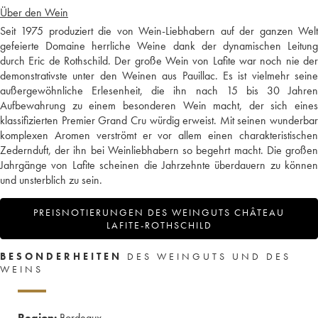
Über den Wein
Seit 1975 produziert die von Wein-Liebhabern auf der ganzen Welt
gefeierte Domaine herrliche Weine dank der dynamischen Leitung
durch Eric de Rothschild. Der große Wein von Lafite war noch nie der
demonstrativste unter den Weinen aus Pauillac. Es ist vielmehr seine
außergewöhnliche Erlesenheit, die ihn nach 15 bis 30 Jahren
Aufbewahrung zu einem besonderen Wein macht, der sich eines
klassifizierten Premier Grand Cru würdig erweist. Mit seinen wunderbar
komplexen Aromen verströmt er vor allem einen charakteristischen
Zedernduft, der ihn bei Weinliebhabern so begehrt macht. Die großen
Jahrgänge von Lafite scheinen die Jahrzehnte überdauern zu können
und unsterblich zu sein.
PREISNOTIERUNGEN DES WEINGUTS CHÂTEAU
LAFITE-ROTHSCHILD
BESONDERHEITEN
DES WEINGUTS UND DES
WEINS
Region:
Bordeaux