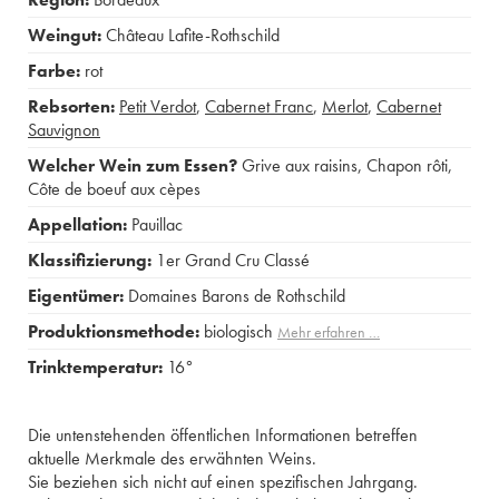
Weingut:
Château Lafite-Rothschild
Farbe:
rot
Rebsorten:
Petit Verdot
,
Cabernet Franc
,
Merlot
,
Cabernet
Sauvignon
Welcher Wein zum Essen?
Grive aux raisins
,
Chapon rôti
,
Côte de boeuf aux cèpes
Appellation:
Pauillac
Klassifizierung:
1er Grand Cru Classé
Eigentümer:
Domaines Barons de Rothschild
Produktionsmethode:
biologisch
Mehr erfahren …
Trinktemperatur:
16°
Die untenstehenden öffentlichen Informationen betreffen
aktuelle Merkmale des erwähnten Weins.
Sie beziehen sich nicht auf einen spezifischen Jahrgang.