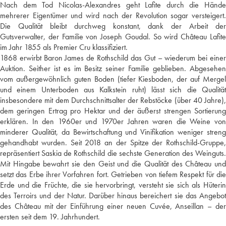
Nach dem Tod Nicolas-Alexandres geht Lafite durch die Hände
mehrerer Eigentümer und wird nach der Revolution sogar versteigert.
Die Qualität bleibt durchweg konstant, dank der Arbeit der
Gutsverwalter, der Familie von Joseph Goudal. So wird Château Lafite
im Jahr 1855 als Premier Cru klassifiziert.
1868 erwirbt Baron James de Rothschild das Gut – wiederum bei einer
Auktion. Seither ist es im Besitz seiner Familie geblieben. Abgesehen
vom außergewöhnlich guten Boden (tiefer Kiesboden, der auf Mergel
und einem Unterboden aus Kalkstein ruht) lässt sich die Qualität
insbesondere mit dem Durchschnittsalter der Rebstöcke (über 40 Jahre),
dem geringen Ertrag pro Hektar und der äußerst strengen Sortierung
erklären. In den 1960er und 1970er Jahren waren die Weine von
minderer Qualität, da Bewirtschaftung und Vinifikation weniger streng
gehandhabt wurden. Seit 2018 an der Spitze der Rothschild-Gruppe,
repräsentiert Saskia de Rothschild die sechste Generation des Weinguts.
Mit Hingabe bewahrt sie den Geist und die Qualität des Château und
setzt das Erbe ihrer Vorfahren fort. Getrieben von tiefem Respekt für die
Erde und die Früchte, die sie hervorbringt, versteht sie sich als Hüterin
des Terroirs und der Natur. Darüber hinaus bereichert sie das Angebot
des Château mit der Einführung einer neuen Cuvée, Anseillan – der
ersten seit dem 19. Jahrhundert.