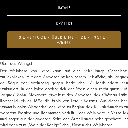
IKONE
KRÄFTIG
SIE VERFÜGEN ÜBER EINEN IDENTISCHEN
WEIN?
Über das Weingut
Der Weinberg von Lafite kann auf eine sehr lange Geschichte
zurückblicken. Auf dem Anwesen stehen bereits Rebstöcke, als Jacques
de Ségur den Weinberg gegen Ende des 17. Jahrhunderts neu
strukturiert. In der Folge erwirbt sich der Wein einen recht guten Ruf.
Jacques‘ Sohn Alexandre erweitert das Anwesen des Château Lafite
Rothschild, als er 1695 die Erbin von Latour heiratet. Aus dieser Ehe
stammt Nicolas-Alexandre, der Lafite zu Beginn des 18. Jahrhunderts zu
weiterem Prestige und Renommee verhilft – der Wein wird in Versailles
und sogar auf der anderen Seite des Ärmelkanals sehr geschätzt. Er
wird dann zum „Wein der Könige“ des „Fürsten der Weinberge“.