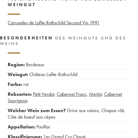
WEINGUT
Carruades de Lafite Rothschild Second Vin
1991
BESONDERHEITEN
DES WEINGUTS UND DES
WEINS
Region:
Bordeaux
Weingut:
Château Lafite-Rothschild
Farbe:
rot
Rebsorten:
Petit Verdot
,
Cabernet Franc
,
Merlot
,
Cabernet
Sauvignon
Welcher Wein zum Essen?
Grive aux raisins
,
Chapon rôti
,
Côte de boeuf aux cèpes
Appellation:
Pauillac
Klassifizierung:
1er Grand Cru Classé