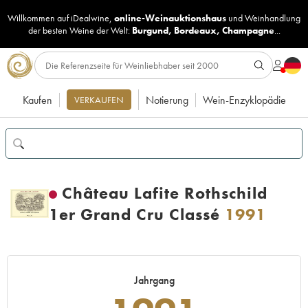
Willkommen auf iDealwine,
online-Weinauktionshaus
und
Weinhandlung
der besten Weine der Welt:
Burgund
,
Bordeaux
,
Champagne
...
Kaufen
Notierung
Wein-Enzyklopädie
VERKAUFEN
Château Lafite Rothschild
1er Grand Cru Classé
1991
Jahrgang