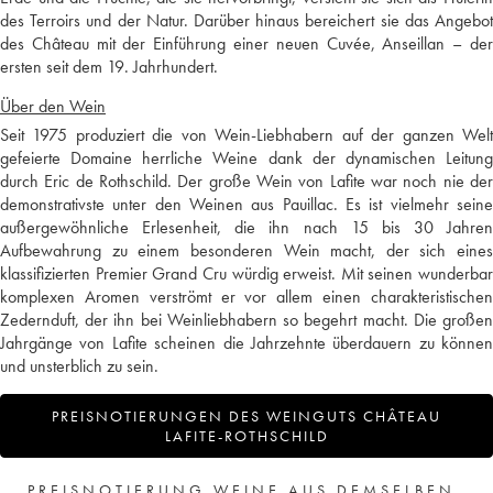
des Terroirs und der Natur. Darüber hinaus bereichert sie das Angebot
des Château mit der Einführung einer neuen Cuvée, Anseillan – der
ersten seit dem 19. Jahrhundert.
Über den Wein
Seit 1975 produziert die von Wein-Liebhabern auf der ganzen Welt
gefeierte Domaine herrliche Weine dank der dynamischen Leitung
durch Eric de Rothschild. Der große Wein von Lafite war noch nie der
demonstrativste unter den Weinen aus Pauillac. Es ist vielmehr seine
außergewöhnliche Erlesenheit, die ihn nach 15 bis 30 Jahren
Aufbewahrung zu einem besonderen Wein macht, der sich eines
klassifizierten Premier Grand Cru würdig erweist. Mit seinen wunderbar
komplexen Aromen verströmt er vor allem einen charakteristischen
Zedernduft, der ihn bei Weinliebhabern so begehrt macht. Die großen
Jahrgänge von Lafite scheinen die Jahrzehnte überdauern zu können
und unsterblich zu sein.
PREISNOTIERUNGEN DES WEINGUTS CHÂTEAU
LAFITE-ROTHSCHILD
PREISNOTIERUNG WEINE AUS DEMSELBEN