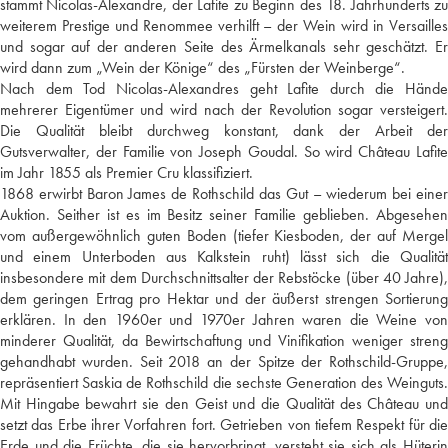
stammt Nicolas-Alexandre, der Lafite zu Beginn des 18. Jahrhunderts zu
weiterem Prestige und Renommee verhilft – der Wein wird in Versailles
und sogar auf der anderen Seite des Ärmelkanals sehr geschätzt. Er
wird dann zum „Wein der Könige“ des „Fürsten der Weinberge“.
Nach dem Tod Nicolas-Alexandres geht Lafite durch die Hände
mehrerer Eigentümer und wird nach der Revolution sogar versteigert.
Die Qualität bleibt durchweg konstant, dank der Arbeit der
Gutsverwalter, der Familie von Joseph Goudal. So wird Château Lafite
im Jahr 1855 als Premier Cru klassifiziert.
1868 erwirbt Baron James de Rothschild das Gut – wiederum bei einer
Auktion. Seither ist es im Besitz seiner Familie geblieben. Abgesehen
vom außergewöhnlich guten Boden (tiefer Kiesboden, der auf Mergel
und einem Unterboden aus Kalkstein ruht) lässt sich die Qualität
insbesondere mit dem Durchschnittsalter der Rebstöcke (über 40 Jahre),
dem geringen Ertrag pro Hektar und der äußerst strengen Sortierung
erklären. In den 1960er und 1970er Jahren waren die Weine von
minderer Qualität, da Bewirtschaftung und Vinifikation weniger streng
gehandhabt wurden. Seit 2018 an der Spitze der Rothschild-Gruppe,
repräsentiert Saskia de Rothschild die sechste Generation des Weinguts.
Mit Hingabe bewahrt sie den Geist und die Qualität des Château und
setzt das Erbe ihrer Vorfahren fort. Getrieben von tiefem Respekt für die
Erde und die Früchte, die sie hervorbringt, versteht sie sich als Hüterin