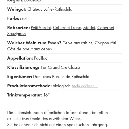
Weingut:
Château Lafite-Rothschild
Farbe:
rot
Rebsorten:
Petit Verdot
,
Cabernet Franc
,
Merlot
,
Cabernet
Sauvignon
Welcher Wein zum Essen?
Grive aux raisins
,
Chapon rôti
,
Côte de boeuf aux cèpes
Appellation:
Pauillac
Klassifizierung:
1er Grand Cru Classé
Eigentümer:
Domaines Barons de Rothschild
Produktionsmethode:
biologisch
Mehr erfahren …
Trinktemperatur:
16°
Die untenstehenden öffentlichen Informationen betreffen
aktuelle Merkmale des erwähnten Weins.
Sie beziehen sich nicht auf einen spezifischen Jahrgang.