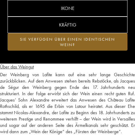
IKONE
KRÄFTIG
SIE VERFÜGEN ÜBER EINEN IDENTISCHEN
WEIN?
Über das Weingut
Der Weinberg von Lafite kann auf eine sehr lange Geschichte
zurückblicken. Auf dem Anwesen stehen bereits Rebstöcke, als Jacques
de Ségur den Weinberg gegen Ende des 17. Jahrhunderts neu
strukturiert. In der Folge erwirbt sich der Wein einen recht guten Ruf.
Jacques‘ Sohn Alexandre erweitert das Anwesen des Château Lafite
Rothschild, als er 1695 die Erbin von Latour heiratet. Aus dieser Ehe
stammt Nicolas-Alexandre, der Lafite zu Beginn des 18. Jahrhunderts zu
weiterem Prestige und Renommee verhilft – der Wein wird in Versailles
und sogar auf der anderen Seite des Ärmelkanals sehr geschätzt. Er
wird dann zum „Wein der Könige“ des „Fürsten der Weinberge“.