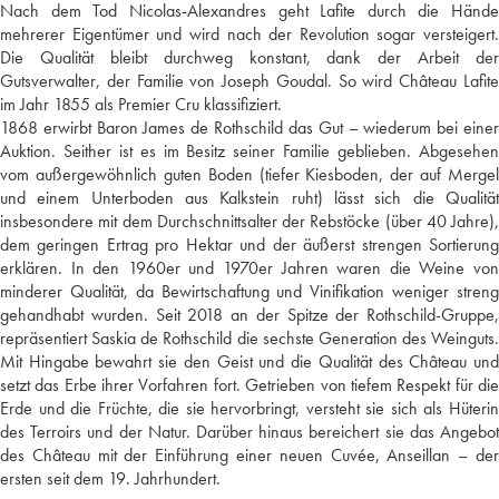
Nach dem Tod Nicolas-Alexandres geht Lafite durch die Hände
mehrerer Eigentümer und wird nach der Revolution sogar versteigert.
Die Qualität bleibt durchweg konstant, dank der Arbeit der
Gutsverwalter, der Familie von Joseph Goudal. So wird Château Lafite
im Jahr 1855 als Premier Cru klassifiziert.
1868 erwirbt Baron James de Rothschild das Gut – wiederum bei einer
Auktion. Seither ist es im Besitz seiner Familie geblieben. Abgesehen
vom außergewöhnlich guten Boden (tiefer Kiesboden, der auf Mergel
und einem Unterboden aus Kalkstein ruht) lässt sich die Qualität
insbesondere mit dem Durchschnittsalter der Rebstöcke (über 40 Jahre),
dem geringen Ertrag pro Hektar und der äußerst strengen Sortierung
erklären. In den 1960er und 1970er Jahren waren die Weine von
minderer Qualität, da Bewirtschaftung und Vinifikation weniger streng
gehandhabt wurden. Seit 2018 an der Spitze der Rothschild-Gruppe,
repräsentiert Saskia de Rothschild die sechste Generation des Weinguts.
Mit Hingabe bewahrt sie den Geist und die Qualität des Château und
setzt das Erbe ihrer Vorfahren fort. Getrieben von tiefem Respekt für die
Erde und die Früchte, die sie hervorbringt, versteht sie sich als Hüterin
des Terroirs und der Natur. Darüber hinaus bereichert sie das Angebot
des Château mit der Einführung einer neuen Cuvée, Anseillan – der
ersten seit dem 19. Jahrhundert.