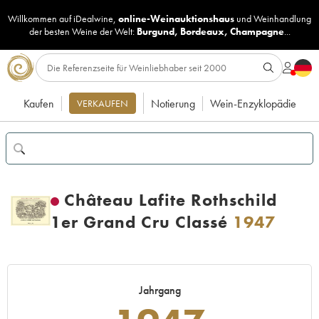
Willkommen auf iDealwine,
online-Weinauktionshaus
und
Weinhandlung
der besten Weine der Welt:
Burgund
,
Bordeaux
,
Champagne
...
Kaufen
Notierung
Wein-Enzyklopädie
VERKAUFEN
Château Lafite Rothschild
1er Grand Cru Classé
1947
Jahrgang