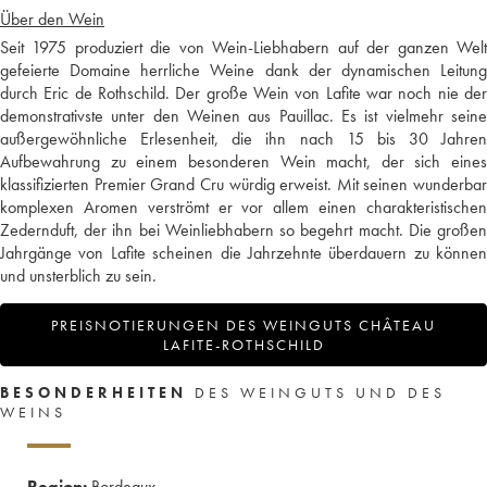
Über den Wein
Seit 1975 produziert die von Wein-Liebhabern auf der ganzen Welt
gefeierte Domaine herrliche Weine dank der dynamischen Leitung
durch Eric de Rothschild. Der große Wein von Lafite war noch nie der
demonstrativste unter den Weinen aus Pauillac. Es ist vielmehr seine
außergewöhnliche Erlesenheit, die ihn nach 15 bis 30 Jahren
Aufbewahrung zu einem besonderen Wein macht, der sich eines
klassifizierten Premier Grand Cru würdig erweist. Mit seinen wunderbar
komplexen Aromen verströmt er vor allem einen charakteristischen
Zedernduft, der ihn bei Weinliebhabern so begehrt macht. Die großen
Jahrgänge von Lafite scheinen die Jahrzehnte überdauern zu können
und unsterblich zu sein.
PREISNOTIERUNGEN DES WEINGUTS CHÂTEAU
LAFITE-ROTHSCHILD
BESONDERHEITEN
DES WEINGUTS UND DES
WEINS
Region:
Bordeaux