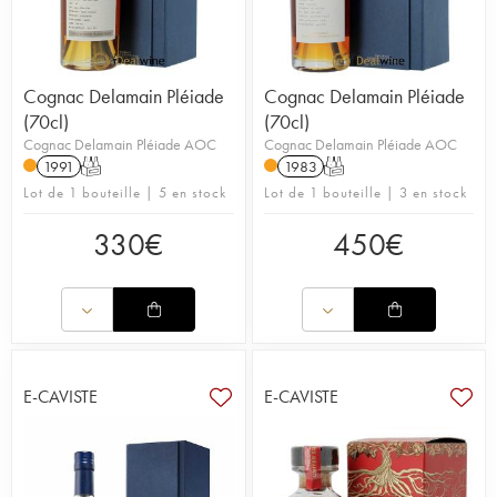
Cognac Delamain Pléiade
Cognac Delamain Pléiade
(70cl)
(70cl)
Cognac Delamain Pléiade AOC
Cognac Delamain Pléiade AOC
1991
T
1983
T
Lot de 1 bouteille | 5 en stock
Lot de 1 bouteille | 3 en stock
330
€
450
€
E-CAVISTE
E-CAVISTE