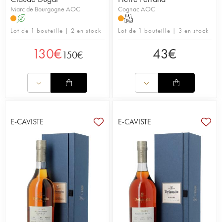
Marc de Bourgogne AOC
Cognac AOC
A
T
Lot de 1 bouteille | 2 en stock
Lot de 1 bouteille | 3 en stock
130
€
43
€
150
€
E-CAVISTE
E-CAVISTE