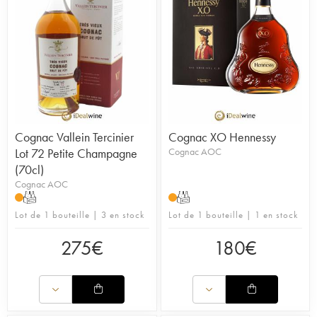
Cognac Vallein Tercinier
Cognac XO Hennessy
Lot 72 Petite Champagne
Cognac AOC
(70cl)
Cognac AOC
T
T
Lot de 1 bouteille | 3 en stock
Lot de 1 bouteille | 1 en stock
275
€
180
€