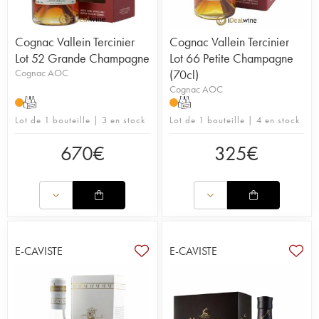
Cognac Vallein Tercinier
Cognac Vallein Tercinier
Lot 52 Grande Champagne
Lot 66 Petite Champagne
Cognac AOC
(70cl)
Cognac AOC
T
T
Lot de 1 bouteille | 3 en stock
Lot de 1 bouteille | 4 en stock
670
€
325
€
E-CAVISTE
E-CAVISTE