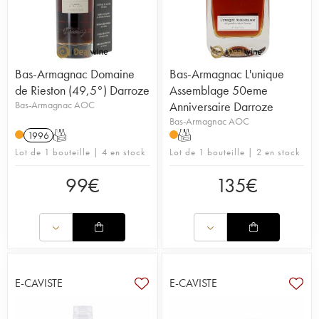
Bas-Armagnac Domaine
Bas-Armagnac L'unique
de Rieston (49,5°) Darroze
Assemblage 50eme
Bas-Armagnac AOC
Anniversaire Darroze
Bas-Armagnac AOC
1996
T
T
Lot de 1 bouteille | 4 en stock
Lot de 1 bouteille | 2 en stock
99
€
135
€
E-CAVISTE
E-CAVISTE