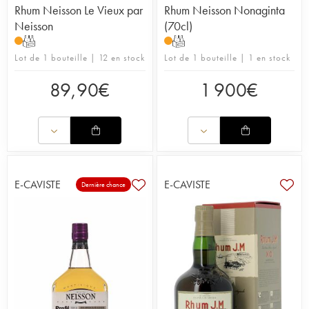
Rhum Neisson Le Vieux par
Rhum Neisson Nonaginta
Neisson
(70cl)
T
T
Lot de 1 bouteille | 12 en stock
Lot de 1 bouteille | 1 en stock
89,90
€
1 900
€
E-CAVISTE
E-CAVISTE
Dernière chance