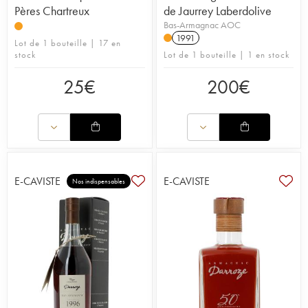
Pères Chartreux
de Jaurrey Laberdolive
Bas-Armagnac AOC
1991
Lot de 1 bouteille | 17 en
stock
Lot de 1 bouteille | 1 en stock
25
€
200
€
E-CAVISTE
E-CAVISTE
Nos indispensables