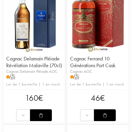
Cognac Delamain Pléiade
Cognac Ferrand 10
Révélation Malaville (70cl)
Générations Port Cask
Cognac Delamain Pléiade AOC
Cognac AOC
T
T
Lot de 1 bouteille | 1 en stock
Lot de 1 bouteille | 1 en stock
160
€
46
€