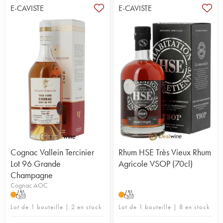
E-CAVISTE
E-CAVISTE
Cognac Vallein Tercinier
Rhum HSE Très Vieux Rhum
Lot 96 Grande
Agricole VSOP (70cl)
Champagne
Cognac AOC
T
T
Lot de 1 bouteille | 2 en stock
Lot de 1 bouteille | 8 en stock