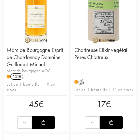
Marc de Bourgogne Esprit
Chartreuse Elixir végétal
de Chardonnay Domaine
Pères Chartreux
Guillemot-Michel
Marc de Bourgogne AOC
2018
T
Lot de 1 bouteille | 10 en
stock
Lot de 1 bouteille | 12 en stock
45
€
17
€