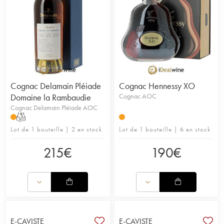
Cognac Delamain Pléiade
Cognac Hennessy XO
Domaine la Rambaudie
Cognac AOC
Cognac Delamain Pléiade AOC
T
Lot de 1 bouteille | 2 en stock
Lot de 1 bouteille | 6 en stock
215
€
190
€
E-CAVISTE
E-CAVISTE