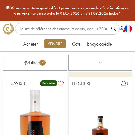
🚚
Vendeurs :
transport offert pour toute demande d’estimation de
vos vins
transmise entre le 01.07.2026 et le 31.08.2026 inclus*
Acheter
Cote
Encyclopédie
VENDRE
Filtres
7
E-CAVISTE
ENCHÈRE
3
Best-Seller