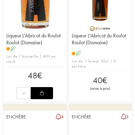
Liqueur L'Abricot du Roulot
Liqueur L'Abricot du Roulot
Roulot (Domaine)
Roulot (Domaine)
A
A
Lot de 1 bouteille | 60+ en
Lot de 1 format 50cl | 0
stock
enchère
48
€
40
€
(
mise à prix
)
ENCHÈRE
ENCHÈRE
4
3