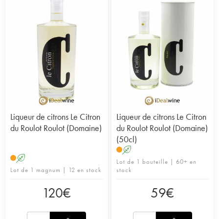
Liqueur de citrons Le Citron
Liqueur de citrons Le Citron
du Roulot Roulot (Domaine)
du Roulot Roulot (Domaine)
(50cl)
A
A
Lot de 1 bouteille | 60+ en
Lot de 1 magnum | 12 en stock
stock
120
€
59
€