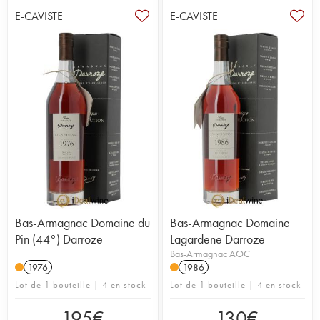
E-CAVISTE
E-CAVISTE
Bas-Armagnac Domaine du
Bas-Armagnac Domaine
Pin (44°) Darroze
Lagardene Darroze
Bas-Armagnac AOC
1976
1986
Lot de 1 bouteille | 4 en stock
Lot de 1 bouteille | 4 en stock
195
€
130
€