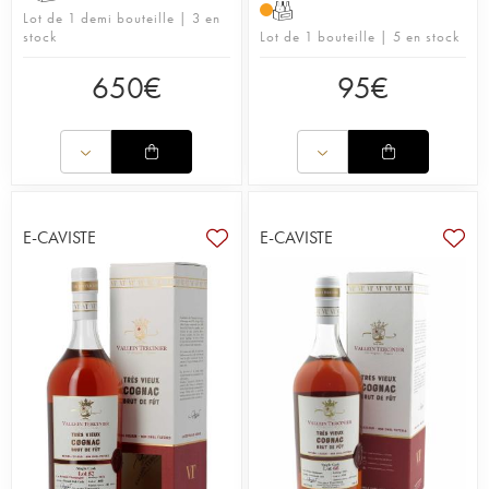
T
Lot de 1 demi bouteille | 3 en
stock
Lot de 1 bouteille | 5 en stock
650
€
95
€
E-CAVISTE
E-CAVISTE