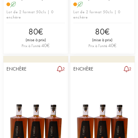
A
A
Lot de 2 format 50cls | 0
Lot de 2 format 50cls | 0
enchère
enchère
80
€
80
€
(
mise à prix
)
(
mise à prix
)
40
€
40
€
Prix à l'unité
Prix à l'unité
ENCHÈRE
ENCHÈRE
2
2