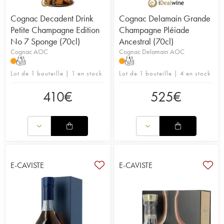
Cognac Decadent Drink
Cognac Delamain Grande
Petite Champagne Edition
Champagne Pléiade
No 7 Sponge (70cl)
Ancestral (70cl)
Cognac AOC
Cognac Delamain AOC
T
T
Lot de 1 bouteille | 1 en stock
Lot de 1 bouteille | 4 en stock
410
€
525
€
E-CAVISTE
E-CAVISTE