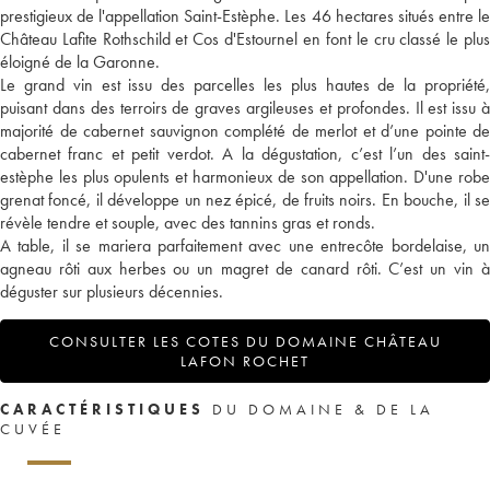
prestigieux de l'appellation Saint-Estèphe. Les 46 hectares situés entre le
Château Lafite Rothschild et Cos d'Estournel en font le cru classé le plus
éloigné de la Garonne.
Le grand vin est issu des parcelles les plus hautes de la propriété,
puisant dans des terroirs de graves argileuses et profondes. Il est issu à
majorité de cabernet sauvignon complété de merlot et d’une pointe de
cabernet franc et petit verdot. A la dégustation, c’est l’un des saint-
estèphe les plus opulents et harmonieux de son appellation. D'une robe
grenat foncé, il développe un nez épicé, de fruits noirs. En bouche, il se
révèle tendre et souple, avec des tannins gras et ronds.
A table, il se mariera parfaitement avec une entrecôte bordelaise, un
agneau rôti aux herbes ou un magret de canard rôti. C’est un vin à
déguster sur plusieurs décennies.
CONSULTER LES COTES DU DOMAINE CHÂTEAU
LAFON ROCHET
CARACTÉRISTIQUES
DU DOMAINE & DE LA
CUVÉE