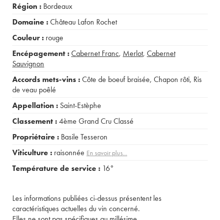
Région :
Bordeaux
Domaine :
Château Lafon Rochet
Couleur :
rouge
Encépagement :
Cabernet Franc
,
Merlot
,
Cabernet
Sauvignon
Accords mets-vins :
Côte de boeuf braisée
,
Chapon rôti
,
Ris
de veau poêlé
Appellation :
Saint-Estèphe
Classement :
4ème Grand Cru Classé
Propriétaire :
Basile Tesseron
Viticulture :
raisonnée
En savoir plus...
Température de service :
16°
Les informations publiées ci-dessus présentent les
caractéristiques actuelles du vin concerné.
Elles ne sont pas spécifiques au millésime.