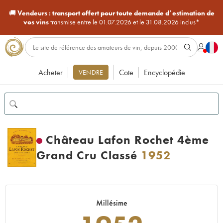
🚚
Vendeurs :
transport offert pour toute demande d’estimation de
vos vins
transmise entre le 01.07.2026 et le 31.08.2026 inclus*
Acheter
Cote
Encyclopédie
VENDRE
Château Lafon Rochet 4ème
Grand Cru Classé
1952
Millésime