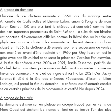
A propos du domaine
L'histoire de ce château remonte à 1650 lors du mariage entre
Antoinette de Guillemottes et Etienne Lafon, union à l'origine du nom
Lafon Rochet. 150 ans plus tard le château est considéré comme l'un
des plus importants producteurs de Saint-Estèphe. La suite de son histoire
est ponctuée d'évènements difficiles comme la Révolution ou la crise du
phylloxera mais le château les surmonte, et devient 4ème grand cru
classé en 1855. Le château a dû ensuite subir une succession de ventes
aux enchères avant d'être racheté en 1960 par Guy Tesseron qui le
géra avec son fils Michel et sa sœur la princesse Caroline Poniatowska.
A la tête du château entre 2004 et 2021, Basile Tesseron, petit fils de
Michel, fut un viticulteur passionné qui définissait son métier comme un
travail de patience : « le pied de vigne est roi ! ». En 2021 c’est Jacky
Lorenzetti, déjà à la tête des châteaux Pédesclaux, d’Issan et Lilian
Ladouys, qui prend la tête du domaine. Le château est désormais conduit
selon certains principes de la biodynamie et certifié bio depuis 2024.
A propos de la cuvée
Le domaine est situé sur un plateau en croupe frappé par les vents du
Nord-Ouest qui sèchent les vignes et font de ce terroir l'un des plus