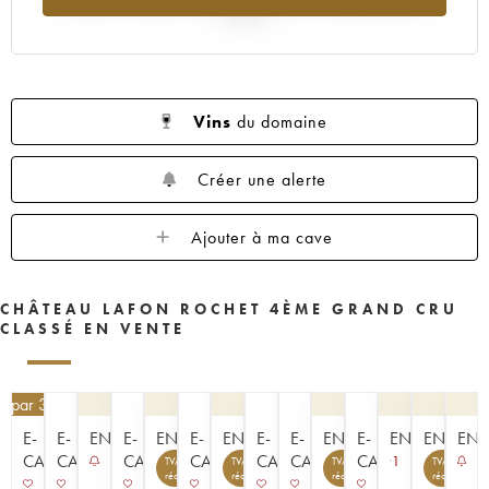
1953
1952
1949
1947
1937
2025
Vins
du domaine
Créer une alerte
Ajouter à ma cave
CHÂTEAU LAFON ROCHET 4ÈME GRAND CRU
CLASSÉ EN VENTE
€
par 3 | -10%
E-
E-
ENCHÈRE
E-
ENCHÈRE
E-
ENCHÈRE
E-
E-
ENCHÈRE
E-
ENCHÈRE
ENCHÈR
ENC
CAVISTE
CAVISTE
CAVISTE
CAVISTE
CAVISTE
CAVISTE
CAVISTE
1
TVA
TVA
TVA
TVA
récupérable
récupérable
récupérable
récupérable