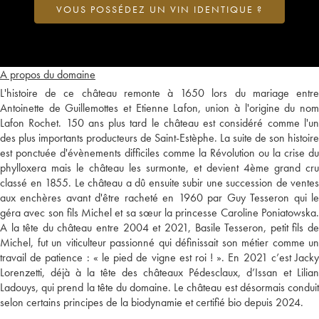
VOUS POSSÉDEZ UN VIN IDENTIQUE ?
A propos du domaine
L'histoire de ce château remonte à 1650 lors du mariage entre
Antoinette de Guillemottes et Etienne Lafon, union à l'origine du nom
Lafon Rochet. 150 ans plus tard le château est considéré comme l'un
des plus importants producteurs de Saint-Estèphe. La suite de son histoire
est ponctuée d'évènements difficiles comme la Révolution ou la crise du
phylloxera mais le château les surmonte, et devient 4ème grand cru
classé en 1855. Le château a dû ensuite subir une succession de ventes
aux enchères avant d'être racheté en 1960 par Guy Tesseron qui le
géra avec son fils Michel et sa sœur la princesse Caroline Poniatowska.
A la tête du château entre 2004 et 2021, Basile Tesseron, petit fils de
Michel, fut un viticulteur passionné qui définissait son métier comme un
travail de patience : « le pied de vigne est roi ! ». En 2021 c’est Jacky
Lorenzetti, déjà à la tête des châteaux Pédesclaux, d’Issan et Lilian
Ladouys, qui prend la tête du domaine. Le château est désormais conduit
selon certains principes de la biodynamie et certifié bio depuis 2024.