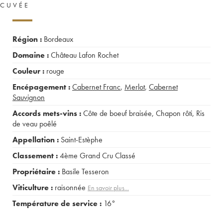
CUVÉE
Région :
Bordeaux
Domaine :
Château Lafon Rochet
Couleur :
rouge
Encépagement :
Cabernet Franc
,
Merlot
,
Cabernet
Sauvignon
Accords mets-vins :
Côte de boeuf braisée
,
Chapon rôti
,
Ris
de veau poêlé
Appellation :
Saint-Estèphe
Classement :
4ème Grand Cru Classé
Propriétaire :
Basile Tesseron
Viticulture :
raisonnée
En savoir plus...
Température de service :
16°