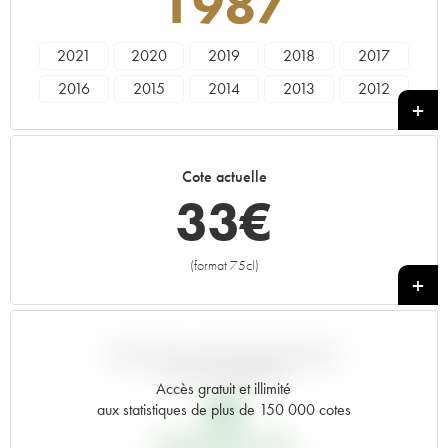
1987
2021
2020
2019
2018
2017
2016
2015
2014
2013
2012
2011
2010
2009
2008
2007
2006
2005
2004
2003
2002
Cote actuelle
2001
2000
1999
1998
1997
33
€
1996
1995
1994
1993
1992
1991
1990
1989
1988
1987
(format 75cl)
+
1986
1985
1984
1983
1982
1981
1980
1979
1978
1977
1976
1975
1974
1973
1972
VARIATION COTE PAR RAPPORT
AU PRIX PRIMEUR
1971
1970
1969
1966
1964
Accès gratuit et illimité
6
€
aux statistiques de plus de 150 000 cotes
1962
1961
1959
1957
1955
PRIX PRIMEURS 1987