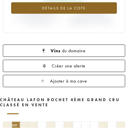
1953
1952
1949
1947
1937
+444.33%
-33.33%
DÉTAILS DE LA COTE
VARIATION COTE ACTUELLE /
VARIATION PRIX PRIMEUR
PRIX PRIMEUR
MILLÉSIME 1987 / 1986
Vins
du domaine
Créer une alerte
Ajouter à ma cave
CHÂTEAU LAFON ROCHET 4ÈME GRAND CRU
CLASSÉ EN VENTE
6,50
€
par 3 | -10%