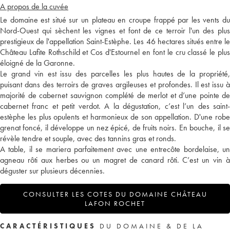
A propos de la cuvée
Le domaine est situé sur un plateau en croupe frappé par les vents du
Nord-Ouest qui sèchent les vignes et font de ce terroir l'un des plus
prestigieux de l'appellation Saint-Estèphe. Les 46 hectares situés entre le
Château Lafite Rothschild et Cos d'Estournel en font le cru classé le plus
éloigné de la Garonne.
Le grand vin est issu des parcelles les plus hautes de la propriété,
puisant dans des terroirs de graves argileuses et profondes. Il est issu à
majorité de cabernet sauvignon complété de merlot et d’une pointe de
cabernet franc et petit verdot. A la dégustation, c’est l’un des saint-
estèphe les plus opulents et harmonieux de son appellation. D'une robe
grenat foncé, il développe un nez épicé, de fruits noirs. En bouche, il se
révèle tendre et souple, avec des tannins gras et ronds.
A table, il se mariera parfaitement avec une entrecôte bordelaise, un
agneau rôti aux herbes ou un magret de canard rôti. C’est un vin à
déguster sur plusieurs décennies.
CONSULTER LES COTES DU DOMAINE CHÂTEAU
LAFON ROCHET
CARACTÉRISTIQUES
DU DOMAINE & DE LA