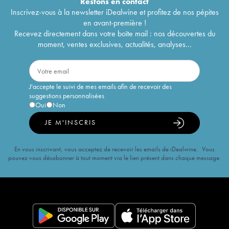
Restons en
contact
Inscrivez-vous à la newsletter iDealwine et profitez de nos pépites
en avant-première !
Recevez directement dans votre boîte mail : nos découvertes du
moment, ventes exclusives, actualités, analyses...
J'accepte le suivi de mes emails afin de recevoir des
suggestions personnalisées
Oui
Non
JE M'INSCRIS
En vous inscrivant, vous acceptez de recevoir les emails de iDealwine. Vous
pouvez vous désabonner à tout moment via le lien présent dans chaque message.