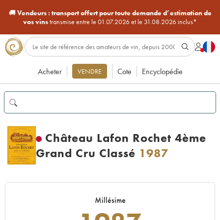
🚚
Vendeurs :
transport offert pour toute demande d’estimation de
vos vins
transmise entre le 01.07.2026 et le 31.08.2026 inclus*
Acheter
Cote
Encyclopédie
VENDRE
Château Lafon Rochet 4ème
Grand Cru Classé
1987
Millésime